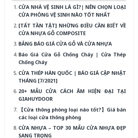
CỬA NHÀ VỆ SINH LÀ GÌ?| NÊN CHỌN LOẠI
CỬA PHÒNG VỆ SINH NÀO TỐT NHẤT
[TẤT TẦN TẬT] NHỮNG ĐIỀU CẦN BIẾT VỀ
CỬA NHỰA GỖ COMPOSITE
BẢNG BÁO GIÁ CỬA GỖ VÀ CỬA NHỰA
Báo Giá Cửa Gỗ Chống Cháy | Cửa Thép
Chống Cháy
CỬA THÉP HÀN QUỐC | BÁO GIÁ CẬP NHẬT
THÁNG [7/2021]
20+ MẪU CỬA CÁCH ÂM HIỆN ĐẠI TẠI
GIAHUYDOOR
【Cửa thông phòng loại nào tốt?】Giá bán
các loại cửa thông phòng
CỬA NHỰA – TOP 30 MẪU CỬA NHỰA ĐẸP
SANG TRỌNG