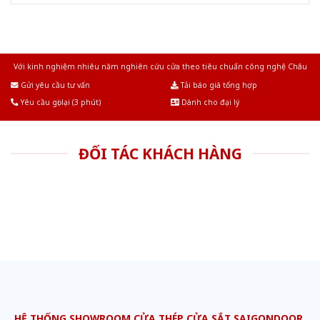
Với kinh nghiệm nhiêu năm nghiên cứu cửa theo tiêu chuẩn công nghệ Châu
Âu.Chúng tôi tự tin là nhà sản xuất & cung cấp hàng đầu tại Việt Nam!
Gửi yêu cầu tư vấn
Tải báo giá tổng hợp
Yêu cầu gọi lại (3 phút)
Dành cho đại lý
ĐỐI TÁC KHÁCH HÀNG
HỆ THỐNG SHOWROOM CỬA THÉP CỬA SẮT SAIGONDOOR