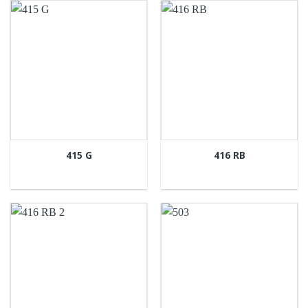
415 G
416 RB