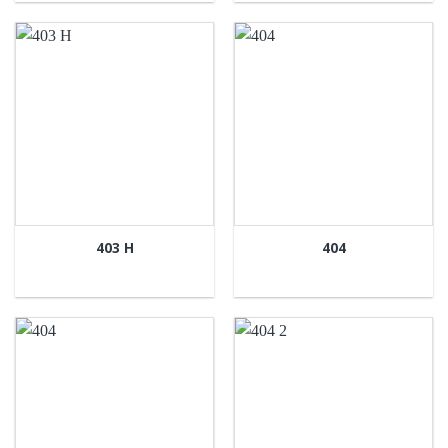
403 H
404