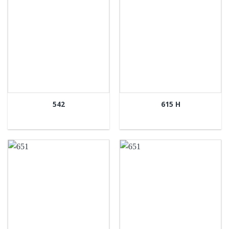
542
615 H