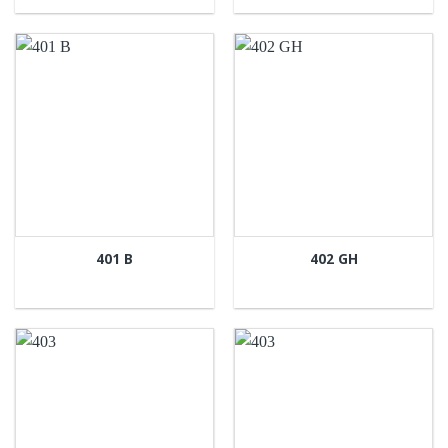
401 B
402 GH