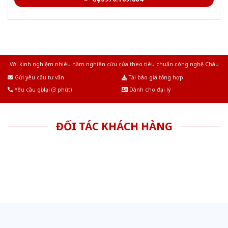
Với kinh nghiệm nhiêu năm nghiên cứu cửa theo tiêu chuẩn công nghệ Châu
Âu.Chúng tôi tự tin là nhà sản xuất & cung cấp hàng đầu tại Việt Nam!
Gửi yêu cầu tư vấn
Tải báo giá tổng hợp
Yêu cầu gọi lại (3 phút)
Dành cho đại lý
ĐỐI TÁC KHÁCH HÀNG