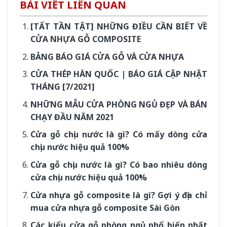
BÀI VIẾT LIÊN QUAN
[TẤT TẦN TẬT] NHỮNG ĐIỀU CẦN BIẾT VỀ
CỬA NHỰA GỖ COMPOSITE
BẢNG BÁO GIÁ CỬA GỖ VÀ CỬA NHỰA
CỬA THÉP HÀN QUỐC | BÁO GIÁ CẬP NHẬT
THÁNG [7/2021]
NHỮNG MẪU CỬA PHÒNG NGỦ ĐẸP VÀ BÁN
CHẠY ĐẦU NĂM 2021
Cửa gỗ chịu nước là gì? Có mấy dòng cửa
chịu nước hiệu quả 100%
Cửa gỗ chịu nước là gì? Có bao nhiêu dòng
cửa chịu nước hiệu quả 100%
Cửa nhựa gỗ composite là gì? Gợi ý địa chỉ
mua cửa nhựa gỗ composite Sài Gòn
Các kiểu cửa gỗ phòng ngủ phổ biến nhất