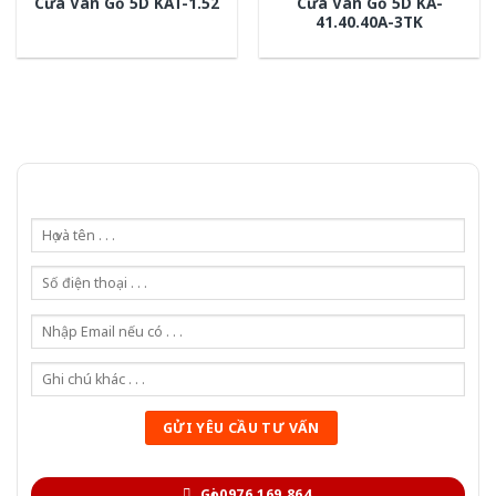
Cửa Vân Gỗ 5D KA-
Cửa Vân Gỗ 5D KAT-1.52
41.40.40A-3TK
Gọi 0976.169.864