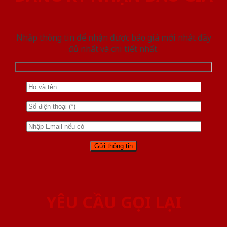
Nhập thông tin để nhận được báo giá mới nhât đầy
đủ nhất và chi tiết nhất.
YÊU CẦU GỌI LẠI