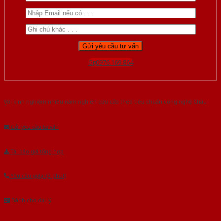
Gọi 0976.169.864
Với kinh nghiệm nhiêu năm nghiên cứu cửa theo tiêu chuẩn công nghệ Châu
Âu.Chúng tôi tự tin là nhà sản xuất & cung cấp hàng đầu tại Việt Nam!
Gửi yêu cầu tư vấn
Tải báo giá tổng hợp
Yêu cầu gọi lại (3 phút)
Dành cho đại lý