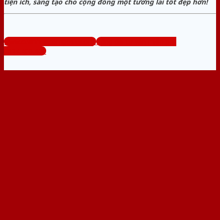
tiện ích, sáng tạo cho cộng đồng một tương lai tốt đẹp hơn!
www.cuanhuacomposite.org
Tổng đài tư vấn miễn phí:
0824.400.400