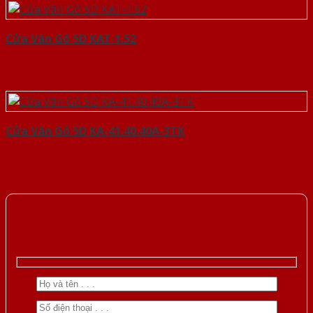
Cửa Vân Gỗ 5D KAT-1.52
Cửa Vân Gỗ 5D KA-41.40.40A-3TK