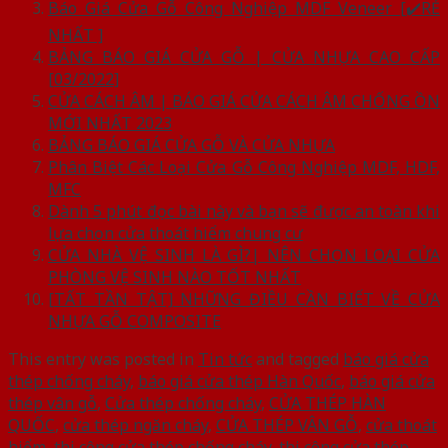
Báo Giá Cửa Gỗ Công Nghiệp MDF Veneer [✔️RẺ
NHẤT ]
BẢNG BÁO GIÁ CỬA GỖ | CỬA NHỰA CAO CẤP
[03/2022]
CỬA CÁCH ÂM | BÁO GIÁ CỬA CÁCH ÂM CHỐNG ỒN
MỚI NHẤT 2023
BẢNG BÁO GIÁ CỬA GỖ VÀ CỬA NHỰA
Phân Biệt Các Loại Cửa Gỗ Công Nghiệp MDF, HDF,
MFC
Dành 5 phút đọc bài này và bạn sẽ được an toàn khi
lựa chọn cửa thoát hiểm chung cư
CỬA NHÀ VỆ SINH LÀ GÌ?| NÊN CHỌN LOẠI CỬA
PHÒNG VỆ SINH NÀO TỐT NHẤT
[TẤT TẦN TẬT] NHỮNG ĐIỀU CẦN BIẾT VỀ CỬA
NHỰA GỖ COMPOSITE
This entry was posted in
Tin tức
and tagged
báo giá cửa
thép chống cháy
,
báo giá cửa thép Hàn Quốc
,
báo giá cửa
thép vân gỗ
,
Cửa thép chống cháy
,
CỬA THÉP HÀN
QUỐC
,
cửa thép ngăn cháy
,
CỬA THÉP VÂN GỖ
,
cửa thoát
hiểm
,
thi công cửa thép chống cháy
,
thi công cửa thép