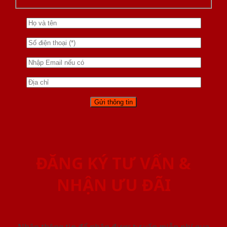
ĐĂNG KÝ TƯ VẤN &
NHẬN ƯU ĐÃI