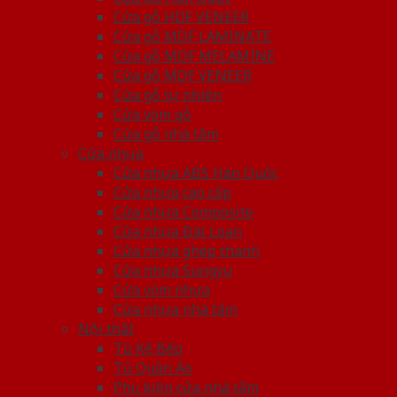
Cửa gỗ HDF VENEER
Cửa gỗ MDF LAMINATE
Cửa gỗ MDF MELAMINE
Cửa gỗ MDF VENEER
Cửa gỗ tự nhiên
Cửa vòm gỗ
Cửa gỗ nhà tắm
Cửa nhựa
Cửa nhựa ABS Hàn Quốc
Cửa nhựa cao cấp
Cửa nhựa Composite
Cửa nhựa Đài Loan
Cửa nhựa ghép thanh
Cửa nhựa Sungyu
Cửa vòm nhựa
Cửa nhựa nhà tắm
Nội thất
Tủ Kệ Bếp
Tủ Quần Áo
Phụ kiện cửa nhà tắm