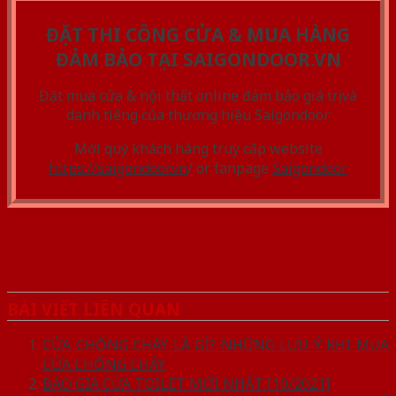
ĐẶT THI CÔNG CỬA & MUA HÀNG
ĐẢM BẢO TẠI SAIGONDOOR.VN
Đặt mua cửa & nội thất online đảm bảo giá trị và
danh tiếng của thương hiệu Saigondoor
Mời quý khách hàng truy cập website
https://saigondoor.vn
/ or fanpage
Saigondoor
BÀI VIẾT LIÊN QUAN
CỬA CHỐNG CHÁY LÀ GÌ? NHỮNG LƯU Ý KHI MUA
CỬA CHỐNG CHÁY
BÁO GIÁ CỬA TOILET MỚI NHẤT [10/2021]