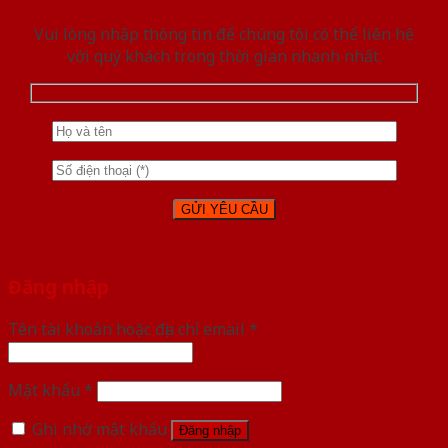
Vui lòng nhập thông tin để chúng tôi có thể liên hệ
với quý khách trong thời gian nhanh nhất.
Đăng nhập
Tên tài khoản hoặc địa chỉ email
*
Mật khẩu
*
Ghi nhớ mật khẩu
Đăng nhập