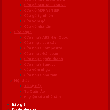
Cửa gỗ MDF MELAMINE
Cửa gỗ MDF VENEER
Cửa gỗ tự nhiên
Cửa vòm gỗ
Cửa gỗ nhà tắm
Cửa nhựa
Cửa nhựa ABS Hàn Quốc
Cửa nhựa cao cấp
Cửa nhựa Composite
Cửa nhựa Đài Loan
Cửa nhựa ghép thanh
Cửa nhựa Sungyu
Cửa vòm nhựa
Cửa nhựa nhà tắm
Nội thất
Tủ Kệ Bếp
Tủ Quần Áo
Phụ kiện cửa nhà tắm
Báo giá
Dự án thực tế