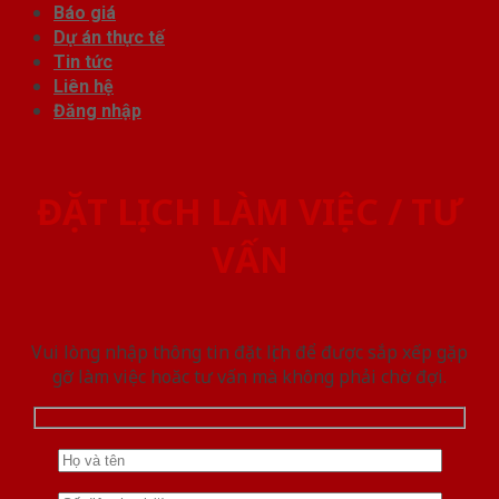
Báo giá
Dự án thực tế
Tin tức
Liên hệ
Đăng nhập
ĐẶT LỊCH LÀM VIỆC / TƯ
VẤN
Vui lòng nhập thông tin đặt lịch để được sắp xếp gặp
gỡ làm việc hoăc tư vấn mà không phải chờ đợi.