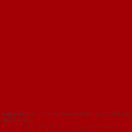
SaigonDoor™
- Hệ thống Showroom cửa Composite hàng
đầu Việt Nam
Copyright ⓒ 2016 – 2026 SaigonDoor™ - www.cuanhuacomposite.org |
Thiết kế Web & Vận hành bởi CÔNG NGHỆ VIỆT JSC