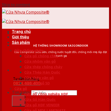
Skip to content
Trang chủ
Giới thiệu
Sản phẩm
HỆ THỐNG SHOWROOM SAIGONDOOR
Cửa chống cháy
Cửa Composite siêu bền, chống nước tuyệt đối, chống mối mọt, lắp đặt
Cửa gỗ chống cháy
nhanh gọn
Cửa nhôm vân gỗ
Cửa thép chống cháy
Cửa Thép Hàn Quốc
Cửa thép vân gỗ
Tư vấn bán hàng
0824.400.400
Cửa vân gỗ 5D
Cửa gỗ
Tìm kiếm:
Cửa gỗ công nghiệp HDF
Cửa Gỗ Hàn Quốc
Cửa gỗ HDF VENEER
Cửa gỗ MDF LAMINATE