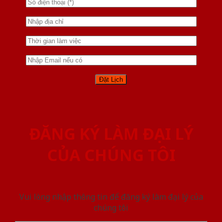
ĐĂNG KÝ LÀM ĐẠI LÝ
CỦA CHÚNG TÔI
Vui lòng nhập thông tin để đăng ký làm đại lý của
chúng tôi