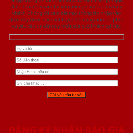
Nhập thông tin để nhận được tư vấn miễn phí qua
điện thoại / email/ tại văn phòng hoặc tại nhà quý
khách. Chúng tôi cam kết mọi thông tin nhập vào
dưới đây được bảo mật tuyệt đối cũng như chỉ phục
vụ yêu cầu tư vấn duy nhất của quý khách tại đây.
ĐĂNG KÝ NHẬN BÁO GIÁ