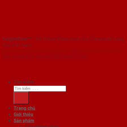
SaigonDoor™
- Hệ thống Showroom cửa Composite hàng
đầu Việt Nam
Copyright ⓒ 2016 – 2026 SaigonDoor™ - www.cuanhuacomposite.org |
Thiết kế Web & Vận hành bởi CÔNG NGHỆ VIỆT JSC
Tìm kiếm:
Trang chủ
Giới thiệu
Sản phẩm
Cửa chống cháy