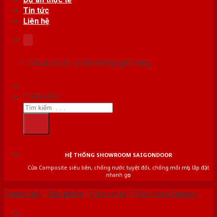
Tin tức
Liên hệ
Chưa có sản phẩm trong giỏ hàng.
Tìm kiếm:
HỆ THỐNG SHOWROOM SAIGONDOOR
Cửa Composite siêu bền, chống nước tuyệt đối, chống mối mọt, lắp đặt
nhanh gọn
Trang chủ
/
Sản phẩm
/
Cửa nhựa
/
Cửa nhựa Sungyu