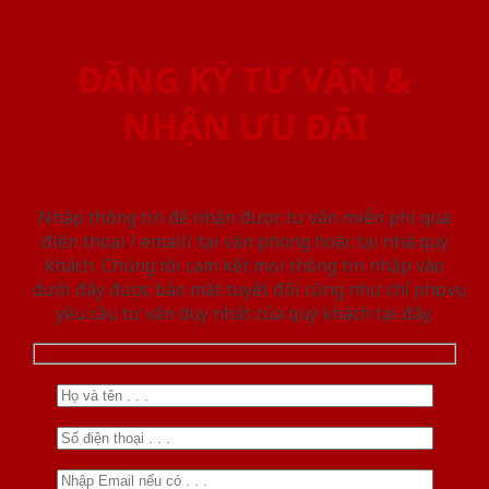
ĐĂNG KÝ TƯ VẤN &
NHẬN ƯU ĐÃI
Nhập thông tin để nhận được tư vấn miễn phí qua
điện thoại / email/ tại văn phòng hoặc tại nhà quý
khách. Chúng tôi cam kết mọi thông tin nhập vào
dưới đây được bảo mật tuyệt đối cũng như chỉ phục vụ
yêu cầu tư vấn duy nhất của quý khách tại đây.