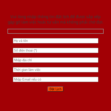
Vui lòng nhập thông tin đặt lịch để được sắp xếp
gặp gỡ làm việc hoăc tư vấn mà không phải chờ đợi.