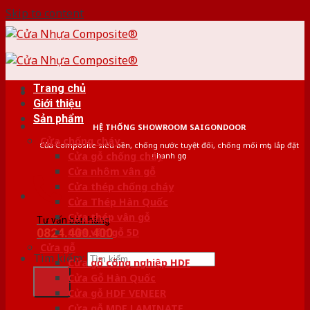
Skip to content
Trang chủ
Giới thiệu
Sản phẩm
HỆ THỐNG SHOWROOM SAIGONDOOR
Cửa chống cháy
Cửa Composite siêu bền, chống nước tuyệt đối, chống mối mọt, lắp đặt
Cửa gỗ chống cháy
nhanh gọn
Cửa nhôm vân gỗ
Cửa thép chống cháy
Cửa Thép Hàn Quốc
Cửa thép vân gỗ
Tư vấn bán hàng
0824.400.400
Cửa vân gỗ 5D
Cửa gỗ
Tìm kiếm:
Cửa gỗ công nghiệp HDF
Cửa Gỗ Hàn Quốc
Cửa gỗ HDF VENEER
Cửa gỗ MDF LAMINATE