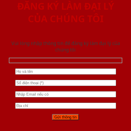
ĐĂNG KÝ LÀM ĐẠI LÝ
CỦA CHÚNG TÔI
Vui lòng nhập thông tin để đăng ký làm đại lý của
chúng tôi