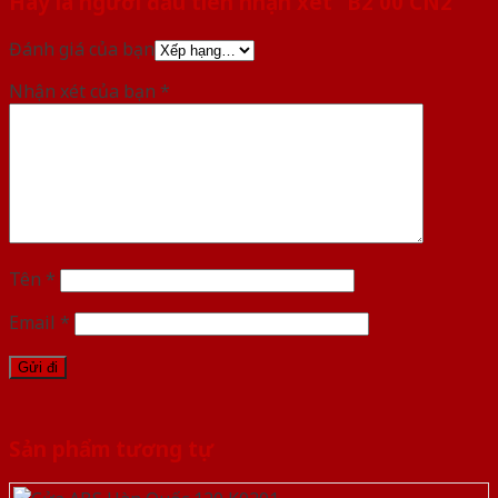
Hãy là người đầu tiên nhận xét “B2 00 CN2”
Đánh giá của bạn
Nhận xét của bạn
*
Tên
*
Email
*
Sản phẩm tương tự