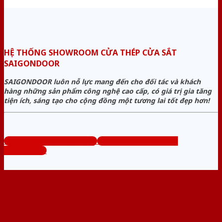
HỆ THỐNG SHOWROOM CỬA THÉP CỬA SẮT
SAIGONDOOR
SAIGONDOOR luôn nỗ lực mang đến cho đối tác và khách
hàng những sản phẩm công nghệ cao cấp, có giá trị gia tăng
tiện ích, sáng tạo cho cộng đồng một tương lai tốt đẹp hơn!
www.cuanhuacomposite.org
Tổng đài tư vấn miễn phí:
0824.400.400