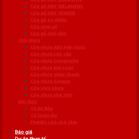
Cửa gỗ MDF MELAMINE
Cửa gỗ MDF VENEER
Cửa gỗ tự nhiên
Cửa vòm gỗ
Cửa gỗ nhà tắm
Cửa nhựa
Cửa nhựa ABS Hàn Quốc
Cửa nhựa cao cấp
Cửa nhựa Composite
Cửa nhựa Đài Loan
Cửa nhựa ghép thanh
Cửa nhựa Sungyu
Cửa vòm nhựa
Cửa nhựa nhà tắm
Nội thất
Tủ Kệ Bếp
Tủ Quần Áo
Phụ kiện cửa nhà tắm
Báo giá
Dự án thực tế