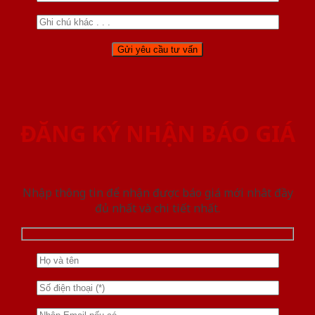
ĐĂNG KÝ NHẬN BÁO GIÁ
Nhập thông tin để nhận được báo giá mới nhât đầy
đủ nhất và chi tiết nhất.