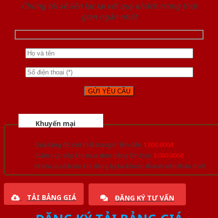
Chúng tôi sẽ liên lạc lại với quý khách trong thời
gian ngắn nhất
Khuyến mại
Quà tặng đồ nội thất trang trí lên đến
1.000.000đ
Giảm trực tiếp khi mua đơn hàng lớn hơn
3.000.000đ
Nhiều ưu đãi lớn khi đăng ký tài khoản thành viên thân thiết
TẢI BẢNG GIÁ
ĐĂNG KÝ TƯ VẤN