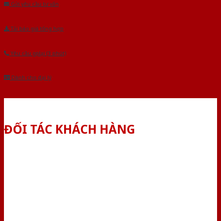
Gửi yêu cầu tư vấn
Tải báo giá tổng hợp
Yêu cầu gọi lại (3 phút)
Dành cho đại lý
ĐỐI TÁC KHÁCH HÀNG