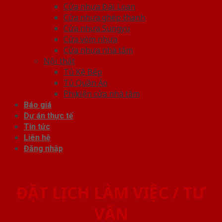
Cửa nhựa Đài Loan
Cửa nhựa ghép thanh
Cửa nhựa Sungyu
Cửa vòm nhựa
Cửa nhựa nhà tắm
Nội thất
Tủ Kệ Bếp
Tủ Quần Áo
Phụ kiện cửa nhà tắm
Báo giá
Dự án thực tế
Tin tức
Liên hệ
Đăng nhập
ĐẶT LỊCH LÀM VIỆC / TƯ
VẤN