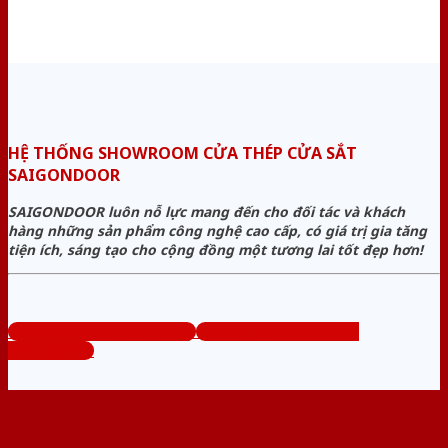
HỆ THỐNG SHOWROOM CỬA THÉP CỬA SẮT
SAIGONDOOR
SAIGONDOOR luôn nỗ lực mang đến cho đối tác và khách
hàng những sản phẩm công nghệ cao cấp, có giá trị gia tăng
tiện ích, sáng tạo cho cộng đồng một tương lai tốt đẹp hơn!
www.cuanhuacomposite.org
Tổng đài tư vấn miễn phí:
0824.400.400