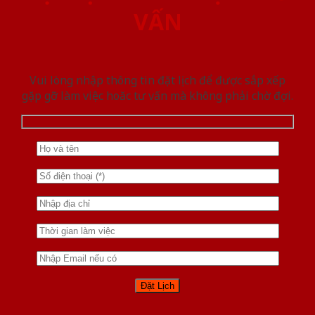
VẤN
Vui lòng nhập thông tin đặt lịch để được sắp xếp
gặp gỡ làm việc hoăc tư vấn mà không phải chờ đợi.