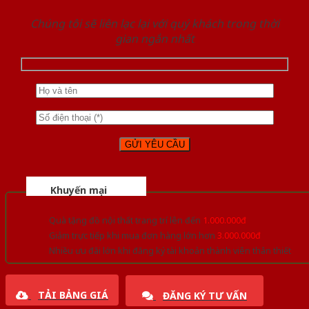
Chúng tôi sẽ liên lạc lại với quý khách trong thời
gian ngắn nhất
Khuyến mại
Quà tặng đồ nội thất trang trí lên đến
1.000.000đ
Giảm trực tiếp khi mua đơn hàng lớn hơn
3.000.000đ
Nhiều ưu đãi lớn khi đăng ký tài khoản thành viên thân thiết
TẢI BẢNG GIÁ
ĐĂNG KÝ TƯ VẤN