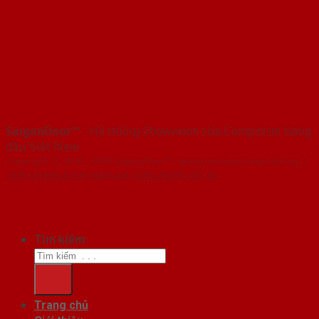
SaigonDoor™
- Hệ thống Showroom cửa Composite hàng
đầu Việt Nam
Copyright ⓒ 2016 – 2026 SaigonDoor™ - www.cuanhuacomposite.org |
Thiết kế Web & Vận hành bởi CÔNG NGHỆ VIỆT JSC
Tìm kiếm:
Trang chủ