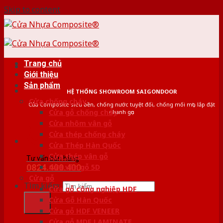
Skip to content
Trang chủ
Giới thiệu
Sản phẩm
HỆ THỐNG SHOWROOM SAIGONDOOR
Cửa chống cháy
Cửa Composite siêu bền, chống nước tuyệt đối, chống mối mọt, lắp đặt
Cửa gỗ chống cháy
nhanh gọn
Cửa nhôm vân gỗ
Cửa thép chống cháy
Cửa Thép Hàn Quốc
Cửa thép vân gỗ
Tư vấn bán hàng
0824.400.400
Cửa vân gỗ 5D
Cửa gỗ
Tìm kiếm:
Cửa gỗ công nghiệp HDF
Cửa Gỗ Hàn Quốc
Cửa gỗ HDF VENEER
Cửa gỗ MDF LAMINATE