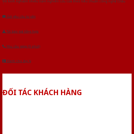
Với kinh nghiệm nhiêu năm nghiên cứu cửa theo tiêu chuẩn công nghệ Châu
Âu.Chúng tôi tự tin là nhà sản xuất & cung cấp hàng đầu tại Việt Nam!
Gửi yêu cầu tư vấn
Tải báo giá tổng hợp
Yêu cầu gọi lại (3 phút)
Dành cho đại lý
ĐỐI TÁC KHÁCH HÀNG