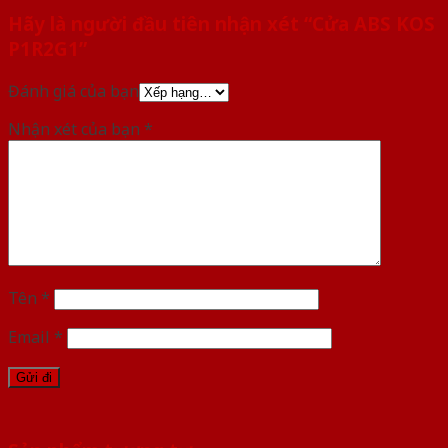
Hãy là người đầu tiên nhận xét “Cửa ABS KOS
P1R2G1”
Đánh giá của bạn
Nhận xét của bạn
*
Tên
*
Email
*