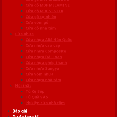
Cửa gỗ MDF MELAMINE
Cửa gỗ MDF VENEER
Cửa gỗ tự nhiên
Cửa vòm gỗ
Cửa gỗ nhà tắm
Cửa nhựa
Cửa nhựa ABS Hàn Quốc
Cửa nhựa cao cấp
Cửa nhựa Composite
Cửa nhựa Đài Loan
Cửa nhựa ghép thanh
Cửa nhựa Sungyu
Cửa vòm nhựa
Cửa nhựa nhà tắm
Nội thất
Tủ Kệ Bếp
Tủ Quần Áo
Phụ kiện cửa nhà tắm
Báo giá
Dự án thực tế