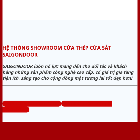
HỆ THỐNG SHOWROOM CỬA THÉP CỬA SẮT
SAIGONDOOR
SAIGONDOOR luôn nỗ lực mang đến cho đối tác và khách
hàng những sản phẩm công nghệ cao cấp, có giá trị gia tăng
tiện ích, sáng tạo cho cộng đồng một tương lai tốt đẹp hơn!
www.cuanhuacomposite.org
Tổng đài tư vấn miễn phí:
0824.400.400