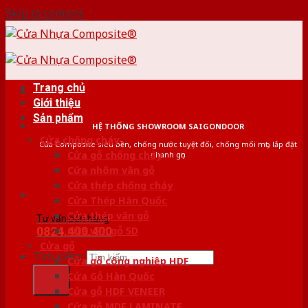
Skip to content
Trang chủ
Giới thiệu
Sản phẩm
HỆ THỐNG SHOWROOM SAIGONDOOR
Cửa chống cháy
Cửa Composite siêu bền, chống nước tuyệt đối, chống mối mọt, lắp đặt
Cửa gỗ chống cháy
nhanh gọn
Cửa nhôm vân gỗ
Cửa thép chống cháy
Cửa Thép Hàn Quốc
Cửa thép vân gỗ
Tư vấn bán hàng
0824.400.400
Cửa vân gỗ 5D
Cửa gỗ
Tìm kiếm:
Cửa gỗ công nghiệp HDF
Cửa Gỗ Hàn Quốc
Cửa gỗ HDF VENEER
Cửa gỗ MDF LAMINATE