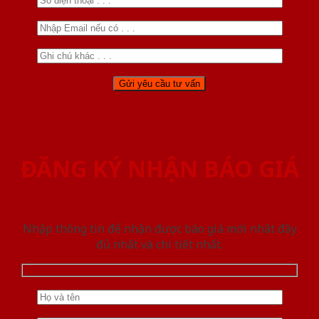
ĐĂNG KÝ NHẬN BÁO GIÁ
Nhập thông tin để nhận được báo giá mới nhât đầy
đủ nhất và chi tiết nhất.