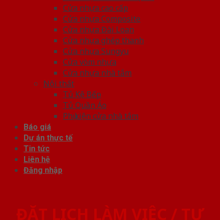
Cửa nhựa cao cấp
Cửa nhựa Composite
Cửa nhựa Đài Loan
Cửa nhựa ghép thanh
Cửa nhựa Sungyu
Cửa vòm nhựa
Cửa nhựa nhà tắm
Nội thất
Tủ Kệ Bếp
Tủ Quần Áo
Phụ kiện cửa nhà tắm
Báo giá
Dự án thực tế
Tin tức
Liên hệ
Đăng nhập
ĐẶT LỊCH LÀM VIỆC / TƯ