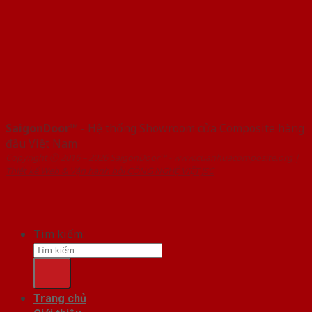
SaigonDoor™
- Hệ thống Showroom cửa Composite hàng
đầu Việt Nam
Copyright ⓒ 2016 – 2026 SaigonDoor™ - www.cuanhuacomposite.org |
Thiết kế Web & Vận hành bởi CÔNG NGHỆ VIỆT JSC
Tìm kiếm:
Trang chủ