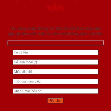
VẤN
Vui lòng nhập thông tin đặt lịch để được sắp xếp
gặp gỡ làm việc hoăc tư vấn mà không phải chờ đợi.