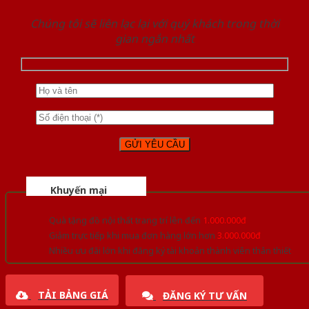
Chúng tôi sẽ liên lạc lại với quý khách trong thời
gian ngắn nhất
Khuyến mại
Quà tặng đồ nội thất trang trí lên đến
1.000.000đ
Giảm trực tiếp khi mua đơn hàng lớn hơn
3.000.000đ
Nhiều ưu đãi lớn khi đăng ký tài khoản thành viên thân thiết
TẢI BẢNG GIÁ
ĐĂNG KÝ TƯ VẤN