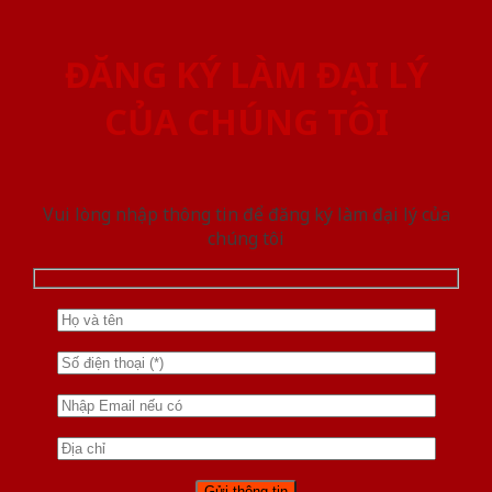
ĐĂNG KÝ LÀM ĐẠI LÝ
CỦA CHÚNG TÔI
Vui lòng nhập thông tin để đăng ký làm đại lý của
chúng tôi