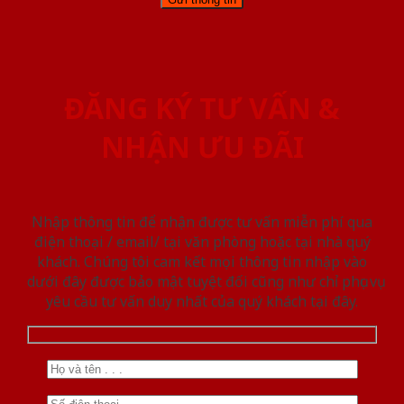
ĐĂNG KÝ TƯ VẤN &
NHẬN ƯU ĐÃI
Nhập thông tin để nhận được tư vấn miễn phí qua
điện thoại / email/ tại văn phòng hoặc tại nhà quý
khách. Chúng tôi cam kết mọi thông tin nhập vào
dưới đây được bảo mật tuyệt đối cũng như chỉ phục vụ
yêu cầu tư vấn duy nhất của quý khách tại đây.