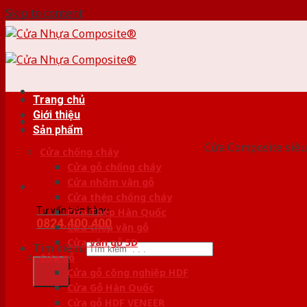
Skip to content
Trang chủ
Giới thiệu
HỆ
Sản phẩm
Cửa Composite siêu 
Cửa chống cháy
Cửa gỗ chống cháy
Cửa nhôm vân gỗ
Cửa thép chống cháy
Tư vấn bán hàng
Cửa Thép Hàn Quốc
0824.400.400
Cửa thép vân gỗ
Cửa vân gỗ 5D
Tìm kiếm:
Cửa gỗ
Cửa gỗ công nghiệp HDF
Cửa Gỗ Hàn Quốc
Cửa gỗ HDF VENEER