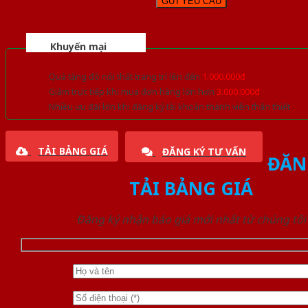
Khuyến mại
Quà tặng đồ nội thất trang trí lên đến
1.000.000đ
Giảm trực tiếp khi mua đơn hàng lớn hơn
3.000.000đ
Nhiều ưu đãi lớn khi đăng ký tài khoản thành viên thân thiết
TẢI BẢNG GIÁ
ĐĂNG KÝ TƯ VẤN
ĐĂN
TẢI BẢNG GIÁ
Đăng ký nhận báo giá mới nhất từ chúng tôi