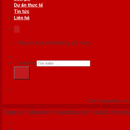
Dự án thực tế
Tin tức
Liên hệ
Chưa có sản phẩm trong giỏ hàng.
Tìm kiếm:
HỆ
Cửa Composite siêu 
Trang chủ
/
Sản phẩm
/
Cửa chống cháy
/
Cửa gỗ chống ch