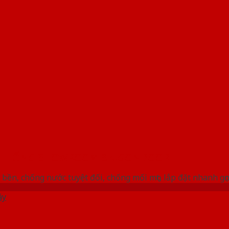
 THỐNG SHOWROOM SAIGONDOOR
bền, chống nước tuyệt đối, chống mối mọt, lắp đặt nhanh gọ
áy