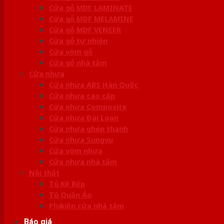
Cửa gỗ MDF LAMINATE
Cửa gỗ MDF MELAMINE
Cửa gỗ MDF VENEER
Cửa gỗ tự nhiên
Cửa vòm gỗ
Cửa gỗ nhà tắm
Cửa nhựa
Cửa nhựa ABS Hàn Quốc
Cửa nhựa cao cấp
Cửa nhựa Composite
Cửa nhựa Đài Loan
Cửa nhựa ghép thanh
Cửa nhựa Sungyu
Cửa vòm nhựa
Cửa nhựa nhà tắm
Nội thất
Tủ Kệ Bếp
Tủ Quần Áo
Phụ kiện cửa nhà tắm
Báo giá