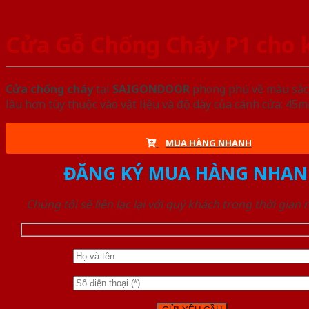
Cửa Gỗ Chống Cháy P1 cho 
Cửa chống cháy
tại
SAIGONDOOR
phong phú về màu sắc, 
lâu hơn tùy thuộc vào vật liệu và độ dày của cánh cửa: 4
MUA HÀNG NHANH
ĐĂNG KÝ MUA HÀNG NHAN
Chúng tôi sẽ liên lạc lại với quý khách trong thời gian