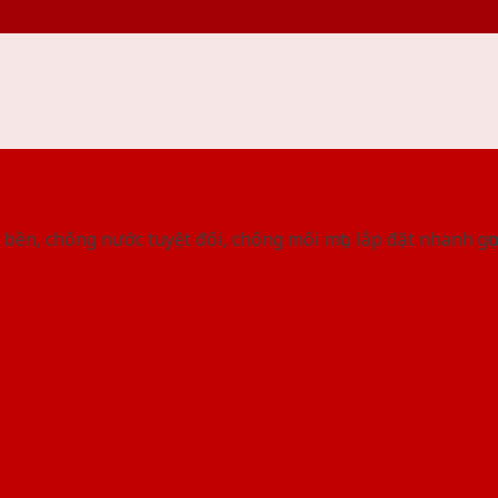
 THỐNG SHOWROOM SAIGONDOOR
bền, chống nước tuyệt đối, chống mối mọt, lắp đặt nhanh gọ