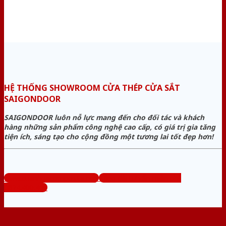
HỆ THỐNG SHOWROOM CỬA THÉP CỬA SẮT
SAIGONDOOR
SAIGONDOOR luôn nỗ lực mang đến cho đối tác và khách
hàng những sản phẩm công nghệ cao cấp, có giá trị gia tăng
tiện ích, sáng tạo cho cộng đồng một tương lai tốt đẹp hơn!
www.cuanhuacomposite.org
Tổng đài tư vấn miễn phí:
0824.400.400