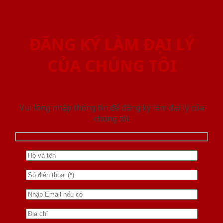
ĐĂNG KÝ LÀM ĐẠI LÝ
CỦA CHÚNG TÔI
Vui lòng nhập thông tin để đăng ký làm đại lý của
chúng tôi