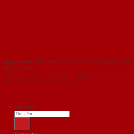
SaigonDoor™
- Hệ thống Showroom cửa Composite hàng
đầu Việt Nam
Copyright ⓒ 2016 – 2026 SaigonDoor™ - www.cuanhuacomposite.org |
Thiết kế Web & Vận hành bởi CÔNG NGHỆ VIỆT JSC
Tìm kiếm: