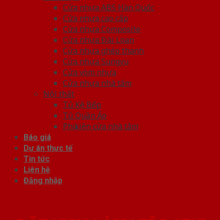
Cửa nhựa ABS Hàn Quốc
Cửa nhựa cao cấp
Cửa nhựa Composite
Cửa nhựa Đài Loan
Cửa nhựa ghép thanh
Cửa nhựa Sungyu
Cửa vòm nhựa
Cửa nhựa nhà tắm
Nội thất
Tủ Kệ Bếp
Tủ Quần Áo
Phụ kiện cửa nhà tắm
Báo giá
Dự án thực tế
Tin tức
Liên hệ
Đăng nhập