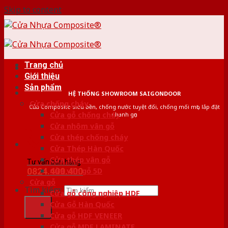
Skip to content
Trang chủ
Giới thiệu
Sản phẩm
HỆ THỐNG SHOWROOM SAIGONDOOR
Cửa chống cháy
Cửa Composite siêu bền, chống nước tuyệt đối, chống mối mọt, lắp đặt
Cửa gỗ chống cháy
nhanh gọn
Cửa nhôm vân gỗ
Cửa thép chống cháy
Cửa Thép Hàn Quốc
Cửa thép vân gỗ
Tư vấn bán hàng
0824.400.400
Cửa vân gỗ 5D
Cửa gỗ
Tìm kiếm:
Cửa gỗ công nghiệp HDF
Cửa Gỗ Hàn Quốc
Cửa gỗ HDF VENEER
Cửa gỗ MDF LAMINATE