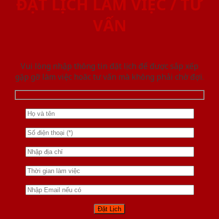
ĐẶT LỊCH LÀM VIỆC / TƯ
VẤN
Vui lòng nhập thông tin đặt lịch để được sắp xếp
gặp gỡ làm việc hoăc tư vấn mà không phải chờ đợi.