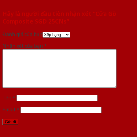
Hãy là người đầu tiên nhận xét “Cửa Gỗ
Composite SGD 25CNs”
Đánh giá của bạn
Nhận xét của bạn
*
Tên
*
Email
*