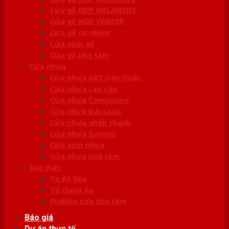
Cửa gỗ MDF MELAMINE
Cửa gỗ MDF VENEER
Cửa gỗ tự nhiên
Cửa vòm gỗ
Cửa gỗ nhà tắm
Cửa nhựa
Cửa nhựa ABS Hàn Quốc
Cửa nhựa cao cấp
Cửa nhựa Composite
Cửa nhựa Đài Loan
Cửa nhựa ghép thanh
Cửa nhựa Sungyu
Cửa vòm nhựa
Cửa nhựa nhà tắm
Nội thất
Tủ Kệ Bếp
Tủ Quần Áo
Phụ kiện cửa nhà tắm
Báo giá
Dự án thực tế