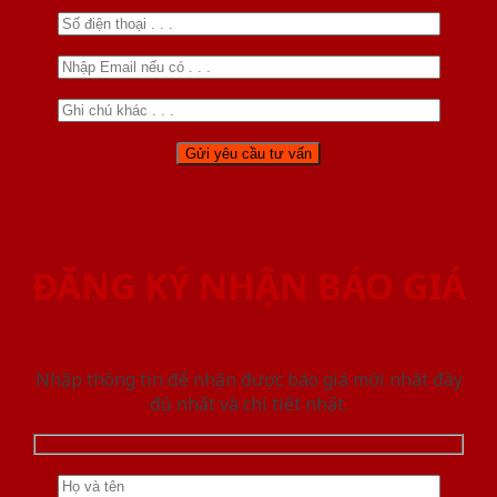
ĐĂNG KÝ NHẬN BÁO GIÁ
Nhập thông tin để nhận được báo giá mới nhât đầy
đủ nhất và chi tiết nhất.