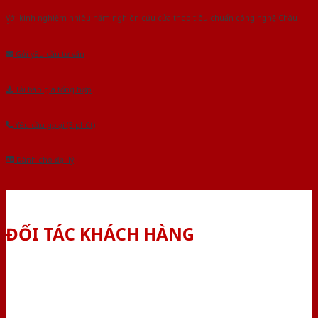
Với kinh nghiệm nhiêu năm nghiên cứu cửa theo tiêu chuẩn công nghệ Châu
Âu.Chúng tôi tự tin là nhà sản xuất & cung cấp hàng đầu tại Việt Nam!
Gửi yêu cầu tư vấn
Tải báo giá tổng hợp
Yêu cầu gọi lại (3 phút)
Dành cho đại lý
ĐỐI TÁC KHÁCH HÀNG