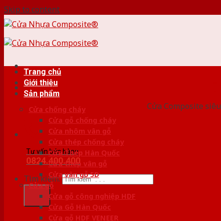
Skip to content
Trang chủ
Giới thiệu
HỆ
Sản phẩm
Cửa Composite siêu 
Cửa chống cháy
Cửa gỗ chống cháy
Cửa nhôm vân gỗ
Cửa thép chống cháy
Tư vấn bán hàng
Cửa Thép Hàn Quốc
0824.400.400
Cửa thép vân gỗ
Cửa vân gỗ 5D
Tìm kiếm:
Cửa gỗ
Cửa gỗ công nghiệp HDF
Cửa Gỗ Hàn Quốc
Cửa gỗ HDF VENEER