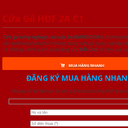
Cửa Gỗ HDF 2A C1
Cửa gỗ công nghiệp cao cấp SAIGONDOOR
là thương hi
sản xuất và phân phối những dòng cửa gỗ công nghiệp chấ
có những chính sách bán hàng
ƯU ĐÃI
CAO
đi kèm với sự
MUA HÀNG NHANH
ĐĂNG KÝ MUA HÀNG NHAN
Chúng tôi sẽ liên lạc lại với quý khách trong thời gian