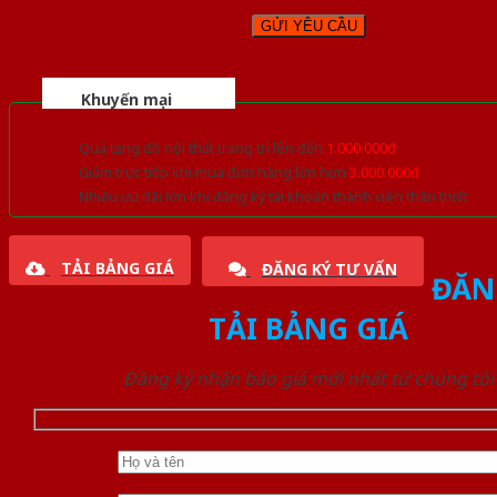
Khuyến mại
Quà tặng đồ nội thất trang trí lên đến
1.000.000đ
Giảm trực tiếp khi mua đơn hàng lớn hơn
3.000.000đ
Nhiều ưu đãi lớn khi đăng ký tài khoản thành viên thân thiết
TẢI BẢNG GIÁ
ĐĂNG KÝ TƯ VẤN
ĐĂN
TẢI BẢNG GIÁ
Đăng ký nhận báo giá mới nhất từ chúng tôi