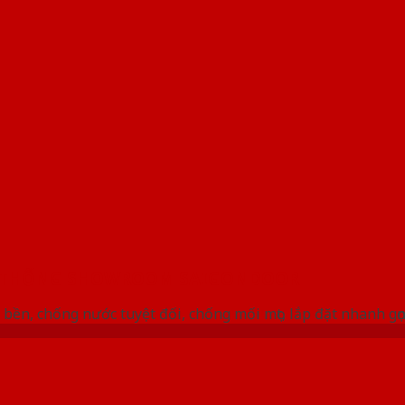
 THỐNG SHOWROOM SAIGONDOOR
bền, chống nước tuyệt đối, chống mối mọt, lắp đặt nhanh gọ