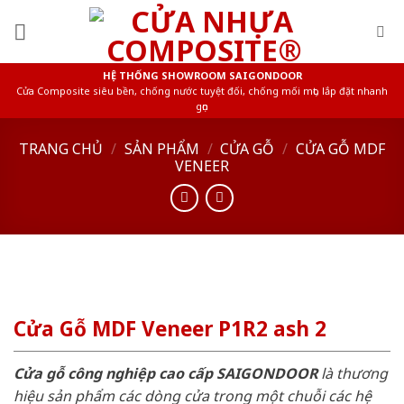
Skip
to
content
HỆ THỐNG SHOWROOM SAIGONDOOR
Cửa Composite siêu bền, chống nước tuyệt đối, chống mối mọt, lắp đặt nhanh
gọn
TRANG CHỦ
/
SẢN PHẨM
/
CỬA GỖ
/
CỬA GỖ MDF
VENEER
Cửa Gỗ MDF Veneer P1R2 ash 2
Cửa gỗ công nghiệp cao cấp SAIGONDOOR
là thương
hiệu sản phẩm các dòng cửa trong một chuỗi các hệ