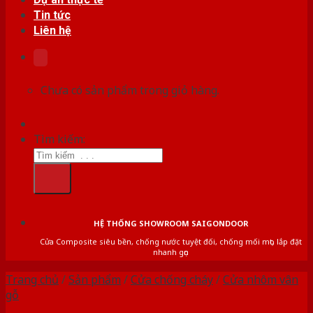
Tin tức
Liên hệ
Chưa có sản phẩm trong giỏ hàng.
Tìm kiếm:
HỆ THỐNG SHOWROOM SAIGONDOOR
Cửa Composite siêu bền, chống nước tuyệt đối, chống mối mọt, lắp đặt
nhanh gọn
Trang chủ
/
Sản phẩm
/
Cửa chống cháy
/
Cửa nhôm vân
gỗ