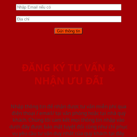
ĐĂNG KÝ TƯ VẤN &
NHẬN ƯU ĐÃI
Nhập thông tin để nhận được tư vấn miễn phí qua
điện thoại / email/ tại văn phòng hoặc tại nhà quý
khách. Chúng tôi cam kết mọi thông tin nhập vào
dưới đây được bảo mật tuyệt đối cũng như chỉ phục
vụ yêu cầu tư vấn duy nhất của quý khách tại đây.