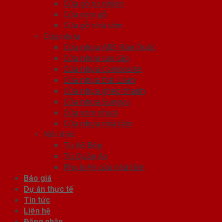
Cửa gỗ tự nhiên
Cửa vòm gỗ
Cửa gỗ nhà tắm
Cửa nhựa
Cửa nhựa ABS Hàn Quốc
Cửa nhựa cao cấp
Cửa nhựa Composite
Cửa nhựa Đài Loan
Cửa nhựa ghép thanh
Cửa nhựa Sungyu
Cửa vòm nhựa
Cửa nhựa nhà tắm
Nội thất
Tủ Kệ Bếp
Tủ Quần Áo
Phụ kiện cửa nhà tắm
Báo giá
Dự án thực tế
Tin tức
Liên hệ
Đăng nhập