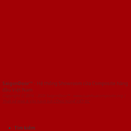
SaigonDoor™
- Hệ thống Showroom cửa Composite hàng
đầu Việt Nam
Copyright ⓒ 2016 – 2026 SaigonDoor™ - www.cuanhuacomposite.org |
Thiết kế Web & Vận hành bởi CÔNG NGHỆ VIỆT JSC
Tìm kiếm: