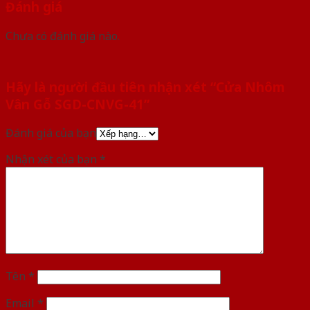
Đánh giá
Chưa có đánh giá nào.
Hãy là người đầu tiên nhận xét “Cửa Nhôm
Vân Gỗ SGD-CNVG-41”
Đánh giá của bạn
Nhận xét của bạn
*
Tên
*
Email
*