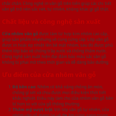
chắc chắn. Công nghệ in vân gỗ tiên tiến giúp các chi tiết
vân gỗ trở nên sắc nét, tự nhiên, không khác gì gỗ thật.
Chất liệu và công nghệ sản xuất
Cửa nhôm vân gỗ
được làm từ hợp kim nhôm cao cấp,
giúp sản phẩm nhẹ nhưng vô cùng cứng cáp. Lớp vân gỗ
được in hoặc ép nhiệt lên bề mặt nhôm, sau đó được phủ
thêm lớp bảo vệ chống trầy xước và chống thấm nước.
Công nghệ sản xuất hiện đại đảm bảo màu sắc vân gỗ
không bị phai mờ theo thời gian và dễ dàng bảo dưỡng.
Ưu điểm của cửa nhôm vân gỗ
Độ bền cao
: Nhôm có khả năng chống ăn mòn,
chống gỉ sét và chịu được mọi điều kiện thời tiết
khắc nghiệt. Điều này làm cho cửa nhôm vân gỗ bền
bỉ hơn so với cửa gỗ thông thường.
Thẩm mỹ vượt trội
: Với lớp vân gỗ tự nhiên, cửa
nhôm vân gỗ mang lại vẻ đẹp ấm cúng, sang trọng