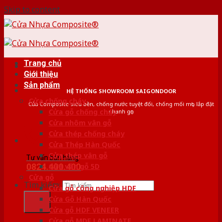
Skip to content
Trang chủ
Giới thiệu
Sản phẩm
HỆ THỐNG SHOWROOM SAIGONDOOR
Cửa chống cháy
Cửa Composite siêu bền, chống nước tuyệt đối, chống mối mọt, lắp đặt
Cửa gỗ chống cháy
nhanh gọn
Cửa nhôm vân gỗ
Cửa thép chống cháy
Cửa Thép Hàn Quốc
Cửa thép vân gỗ
Tư vấn bán hàng
0824.400.400
Cửa vân gỗ 5D
Cửa gỗ
Tìm kiếm:
Cửa gỗ công nghiệp HDF
Cửa Gỗ Hàn Quốc
Cửa gỗ HDF VENEER
Cửa gỗ MDF LAMINATE