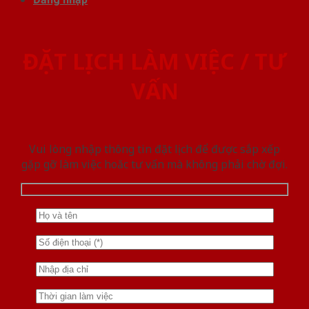
ĐẶT LỊCH LÀM VIỆC / TƯ
VẤN
Vui lòng nhập thông tin đặt lịch để được sắp xếp
gặp gỡ làm việc hoăc tư vấn mà không phải chờ đợi.