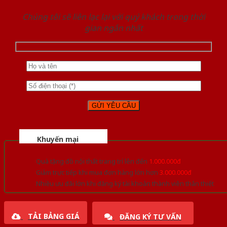
Chúng tôi sẽ liên lạc lại với quý khách trong thời
gian ngắn nhất
Khuyến mại
Quà tặng đồ nội thất trang trí lên đến
1.000.000đ
Giảm trực tiếp khi mua đơn hàng lớn hơn
3.000.000đ
Nhiều ưu đãi lớn khi đăng ký tài khoản thành viên thân thiết
TẢI BẢNG GIÁ
ĐĂNG KÝ TƯ VẤN