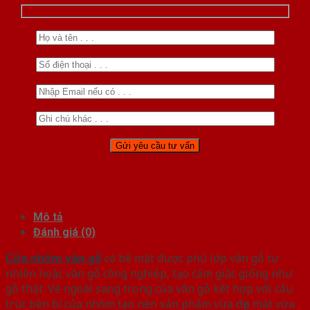
Mô tả
Đánh giá (0)
Cửa nhôm vân gỗ
có bề mặt được phủ lớp vân gỗ tự
nhiên hoặc vân gỗ công nghiệp, tạo cảm giác giống như
gỗ thật. Vẻ ngoài sang trọng của vân gỗ kết hợp với cấu
trúc bền bỉ của nhôm tạo nên sản phẩm vừa đẹp mắt vừa