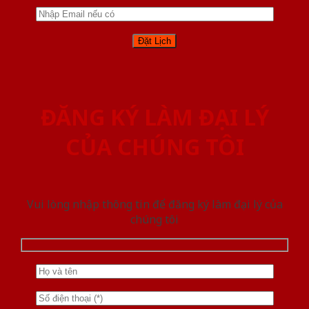
ĐĂNG KÝ LÀM ĐẠI LÝ
CỦA CHÚNG TÔI
Vui lòng nhập thông tin để đăng ký làm đại lý của
chúng tôi