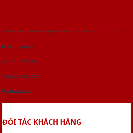
Với kinh nghiệm nhiêu năm nghiên cứu cửa theo tiêu chuẩn công nghệ Châu
Âu.Chúng tôi tự tin là nhà sản xuất & cung cấp hàng đầu tại Việt Nam!
Gửi yêu cầu tư vấn
Tải báo giá tổng hợp
Yêu cầu gọi lại (3 phút)
Dành cho đại lý
ĐỐI TÁC KHÁCH HÀNG