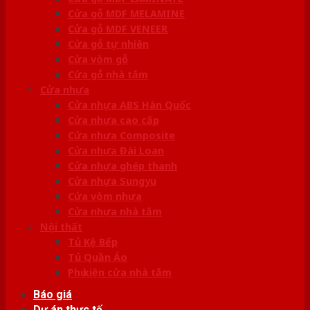
Cửa gỗ MDF MELAMINE
Cửa gỗ MDF VENEER
Cửa gỗ tự nhiên
Cửa vòm gỗ
Cửa gỗ nhà tắm
Cửa nhựa
Cửa nhựa ABS Hàn Quốc
Cửa nhựa cao cấp
Cửa nhựa Composite
Cửa nhựa Đài Loan
Cửa nhựa ghép thanh
Cửa nhựa Sungyu
Cửa vòm nhựa
Cửa nhựa nhà tắm
Nội thất
Tủ Kệ Bếp
Tủ Quần Áo
Phụ kiện cửa nhà tắm
Báo giá
Dự án thực tế