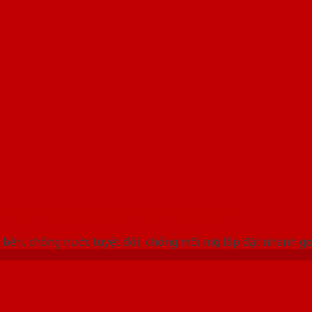
 THỐNG SHOWROOM SAIGONDOOR
bền, chống nước tuyệt đối, chống mối mọt, lắp đặt nhanh gọ