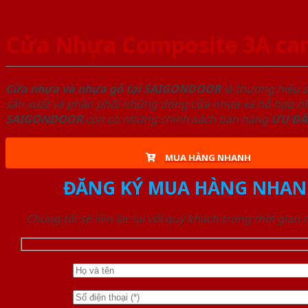
Cửa Nhựa Composite 3A ca
Cửa nhựa và nhựa gỗ tại SAIGONDOOR
là thương hiệu 
sản xuất và phân phối những dòng cửa nhựa và hỗ hợp nhự
SAIGONDOOR
còn có những chính sách bán hàng
ƯU ĐÃ
MUA HÀNG NHANH
ĐĂNG KÝ MUA HÀNG NHAN
Chúng tôi sẽ liên lạc lại với quý khách trong thời gian