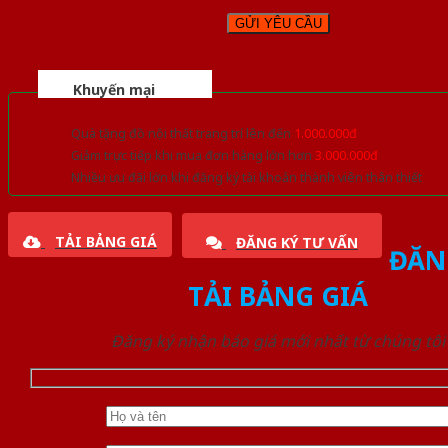
Khuyến mại
Quà tặng đồ nội thất trang trí lên đến
1.000.000đ
Giảm trực tiếp khi mua đơn hàng lớn hơn
3.000.000đ
Nhiều ưu đãi lớn khi đăng ký tài khoản thành viên thân thiết
TẢI BẢNG GIÁ
ĐĂNG KÝ TƯ VẤN
ĐĂN
TẢI BẢNG GIÁ
Đăng ký nhận báo giá mới nhất từ chúng tôi