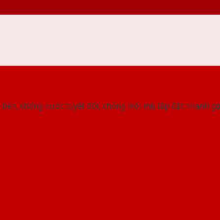
 THỐNG SHOWROOM SAIGONDOOR
bền, chống nước tuyệt đối, chống mối mọt, lắp đặt nhanh gọ