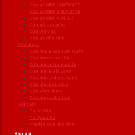
Cửa gỗ MDF LAMINATE
Cửa gỗ MDF MELAMINE
Cửa gỗ MDF VENEER
Cửa gỗ tự nhiên
Cửa vòm gỗ
Cửa gỗ nhà tắm
Cửa nhựa
Cửa nhựa ABS Hàn Quốc
Cửa nhựa cao cấp
Cửa nhựa Composite
Cửa nhựa Đài Loan
Cửa nhựa ghép thanh
Cửa nhựa Sungyu
Cửa vòm nhựa
Cửa nhựa nhà tắm
Nội thất
Tủ Kệ Bếp
Tủ Quần Áo
Phụ kiện cửa nhà tắm
Báo giá