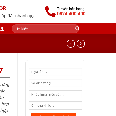
OR
Tư vấn bán hàng
0824.400.400
lắp đặt nhanh gọn
Tìm
kiếm:
7
hương
các
ản
ỗ hợp
 hợp