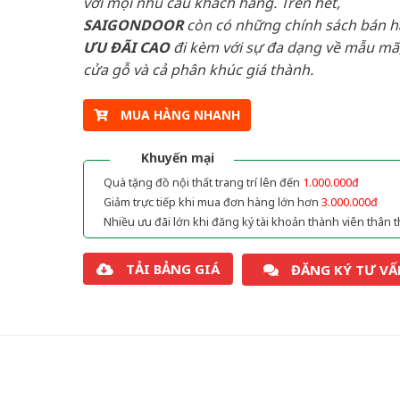
với mọi nhu cầu khách hàng. Trên hết,
SAIGONDOOR
còn có những chính sách bán 
ƯU ĐÃI
CAO
đi kèm với sự đa dạng về mẫu mã,
cửa gỗ và cả phân khúc giá thành.
MUA HÀNG NHANH
Khuyến mại
Quà tặng đồ nội thất trang trí lên đến
1.000.000đ
Giảm trực tiếp khi mua đơn hàng lớn hơn
3.000.000đ
Nhiều ưu đãi lớn khi đăng ký tài khoản thành viên thân t
TẢI BẢNG GIÁ
ĐĂNG KÝ TƯ VẤ