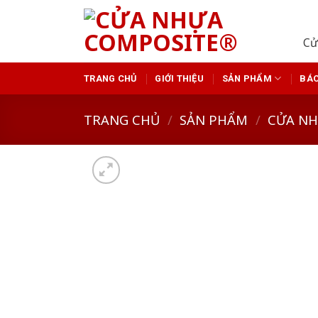
Skip
to
Cử
content
TRANG CHỦ
GIỚI THIỆU
SẢN PHẨM
BÁO
TRANG CHỦ
/
SẢN PHẨM
/
CỬA N