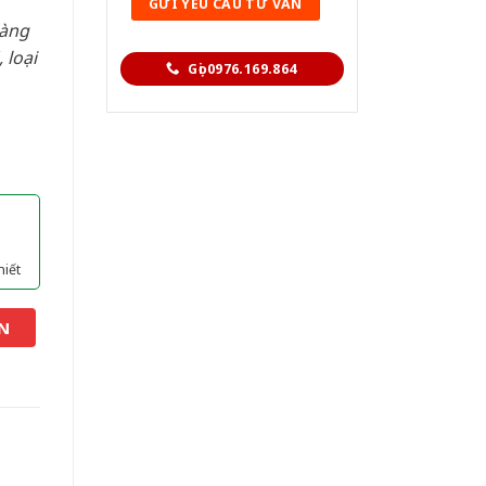
hàng
 loại
Gọi 0976.169.864
hiết
N