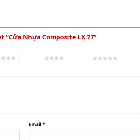
xét “Cửa Nhựa Composite LX 77”
s
4 of 5 stars
5 of 5 stars
Email
*