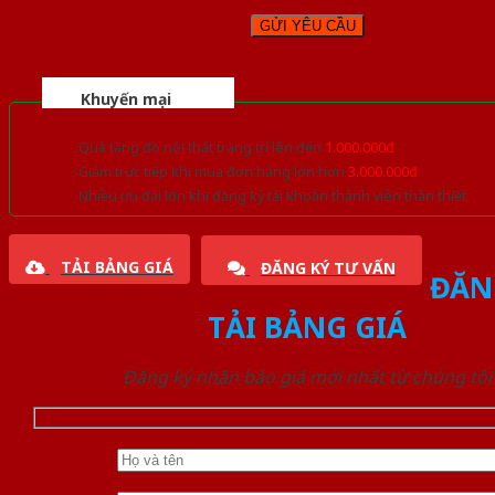
Khuyến mại
Quà tặng đồ nội thất trang trí lên đến
1.000.000đ
Giảm trực tiếp khi mua đơn hàng lớn hơn
3.000.000đ
Nhiều ưu đãi lớn khi đăng ký tài khoản thành viên thân thiết
TẢI BẢNG GIÁ
ĐĂNG KÝ TƯ VẤN
ĐĂN
TẢI BẢNG GIÁ
Đăng ký nhận báo giá mới nhất từ chúng tôi