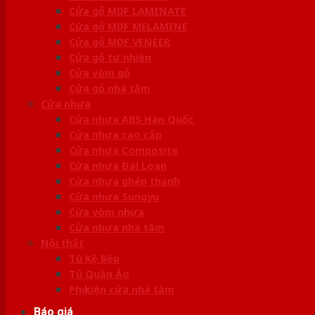
Cửa gỗ MDF LAMINATE
Cửa gỗ MDF MELAMINE
Cửa gỗ MDF VENEER
Cửa gỗ tự nhiên
Cửa vòm gỗ
Cửa gỗ nhà tắm
Cửa nhựa
Cửa nhựa ABS Hàn Quốc
Cửa nhựa cao cấp
Cửa nhựa Composite
Cửa nhựa Đài Loan
Cửa nhựa ghép thanh
Cửa nhựa Sungyu
Cửa vòm nhựa
Cửa nhựa nhà tắm
Nội thất
Tủ Kệ Bếp
Tủ Quần Áo
Phụ kiện cửa nhà tắm
Báo giá