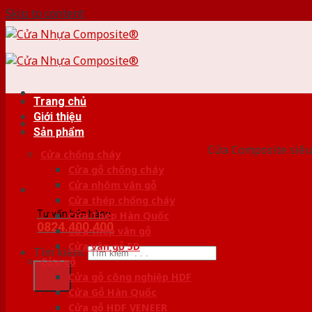
Skip to content
Trang chủ
Giới thiệu
HỆ
Sản phẩm
Cửa Composite siêu 
Cửa chống cháy
Cửa gỗ chống cháy
Cửa nhôm vân gỗ
Cửa thép chống cháy
Tư vấn bán hàng
Cửa Thép Hàn Quốc
0824.400.400
Cửa thép vân gỗ
Cửa vân gỗ 5D
Tìm kiếm:
Cửa gỗ
Cửa gỗ công nghiệp HDF
Cửa Gỗ Hàn Quốc
Cửa gỗ HDF VENEER