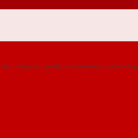
 THỐNG SHOWROOM SAIGONDOOR
bền, chống nước tuyệt đối, chống mối mọt, lắp đặt nhanh gọ