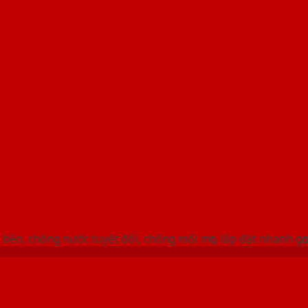
 THỐNG SHOWROOM SAIGONDOOR
bền, chống nước tuyệt đối, chống mối mọt, lắp đặt nhanh gọ