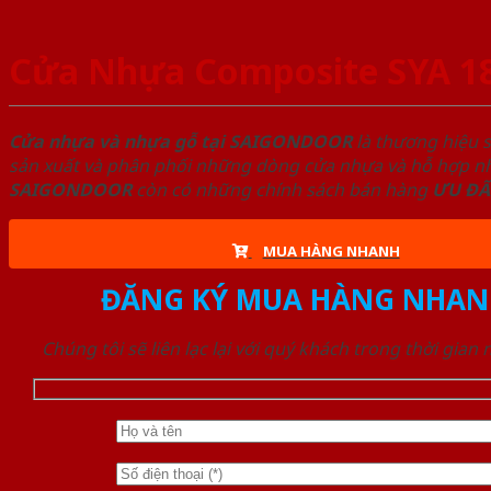
Cửa Nhựa Composite SYA 1
Cửa nhựa và nhựa gỗ tại SAIGONDOOR
là thương hiệu 
sản xuất và phân phối những dòng cửa nhựa và hỗ hợp nhự
SAIGONDOOR
còn có những chính sách bán hàng
ƯU ĐÃ
MUA HÀNG NHANH
ĐĂNG KÝ MUA HÀNG NHAN
Chúng tôi sẽ liên lạc lại với quý khách trong thời gian