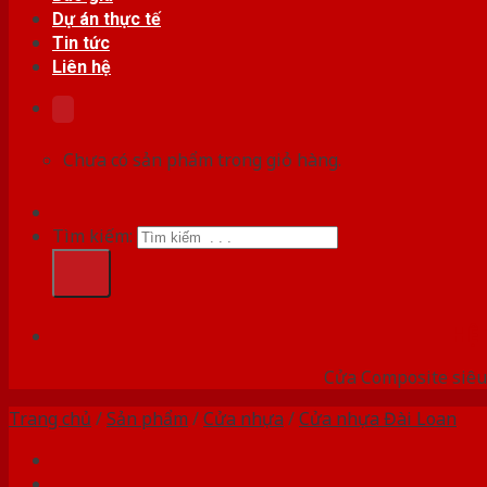
Dự án thực tế
Tin tức
Liên hệ
Chưa có sản phẩm trong giỏ hàng.
Tìm kiếm:
HỆ
Cửa Composite siêu 
Trang chủ
/
Sản phẩm
/
Cửa nhựa
/
Cửa nhựa Đài Loan