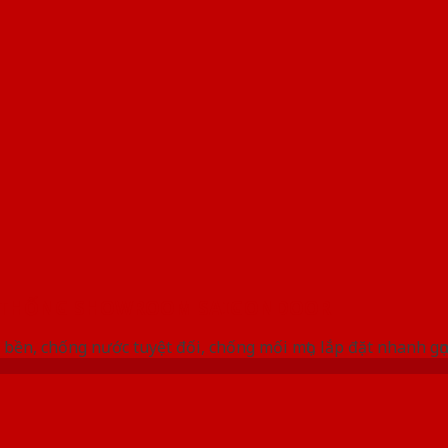
 THỐNG SHOWROOM SAIGONDOOR
bền, chống nước tuyệt đối, chống mối mọt, lắp đặt nhanh gọ