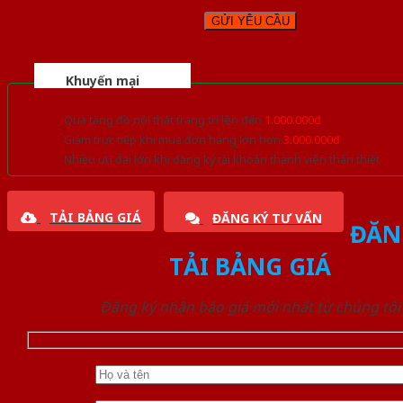
Khuyến mại
Quà tặng đồ nội thất trang trí lên đến
1.000.000đ
Giảm trực tiếp khi mua đơn hàng lớn hơn
3.000.000đ
Nhiều ưu đãi lớn khi đăng ký tài khoản thành viên thân thiết
TẢI BẢNG GIÁ
ĐĂNG KÝ TƯ VẤN
ĐĂN
TẢI BẢNG GIÁ
Đăng ký nhận báo giá mới nhất từ chúng tôi