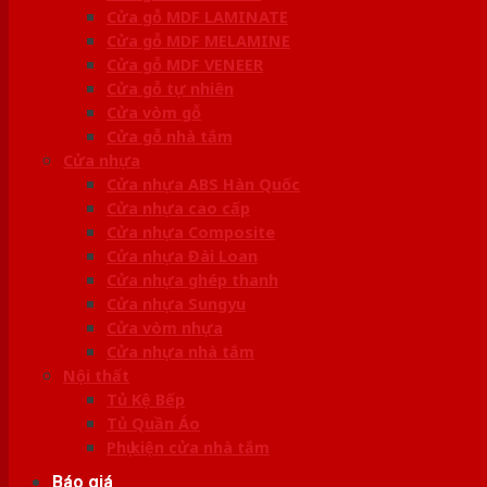
Cửa gỗ MDF LAMINATE
Cửa gỗ MDF MELAMINE
Cửa gỗ MDF VENEER
Cửa gỗ tự nhiên
Cửa vòm gỗ
Cửa gỗ nhà tắm
Cửa nhựa
Cửa nhựa ABS Hàn Quốc
Cửa nhựa cao cấp
Cửa nhựa Composite
Cửa nhựa Đài Loan
Cửa nhựa ghép thanh
Cửa nhựa Sungyu
Cửa vòm nhựa
Cửa nhựa nhà tắm
Nội thất
Tủ Kệ Bếp
Tủ Quần Áo
Phụ kiện cửa nhà tắm
Báo giá