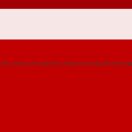
 THỐNG SHOWROOM SAIGONDOOR
bền, chống nước tuyệt đối, chống mối mọt, lắp đặt nhanh gọ