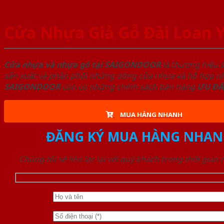
Cửa Nhựa Giả Gỗ Đài Loan 
Cửa nhựa và nhựa gỗ tại SAIGONDOOR
là thương hiệu 
sản xuất và phân phối những dòng cửa nhựa và hỗ hợp nhự
SAIGONDOOR
còn có những chính sách bán hàng
ƯU ĐÃ
MUA HÀNG NHANH
ĐĂNG KÝ MUA HÀNG NHAN
Chúng tôi sẽ liên lạc lại với quý khách trong thời gian