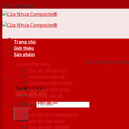
Skip to content
Trang chủ
Giới thiệu
HỆ
Sản phẩm
Cửa Composite siêu 
Cửa chống cháy
Cửa gỗ chống cháy
Cửa nhôm vân gỗ
Cửa thép chống cháy
Tư vấn bán hàng
Cửa Thép Hàn Quốc
0824.400.400
Cửa thép vân gỗ
Cửa vân gỗ 5D
Tìm kiếm:
Cửa gỗ
Cửa gỗ công nghiệp HDF
Cửa Gỗ Hàn Quốc
Cửa gỗ HDF VENEER