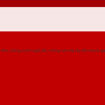
 THỐNG SHOWROOM SAIGONDOOR
bền, chống nước tuyệt đối, chống mối mọt, lắp đặt nhanh gọ