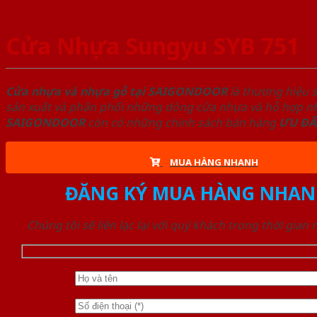
Cửa Nhựa Sungyu SYB 751
Cửa nhựa và nhựa gỗ tại SAIGONDOOR
là thương hiệu 
sản xuất và phân phối những dòng cửa nhựa và hỗ hợp nhự
SAIGONDOOR
còn có những chính sách bán hàng
ƯU ĐÃ
MUA HÀNG NHANH
ĐĂNG KÝ MUA HÀNG NHAN
Chúng tôi sẽ liên lạc lại với quý khách trong thời gian