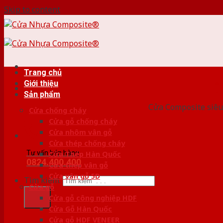
Skip to content
Trang chủ
Giới thiệu
HỆ
Sản phẩm
Cửa Composite siêu 
Cửa chống cháy
Cửa gỗ chống cháy
Cửa nhôm vân gỗ
Cửa thép chống cháy
Tư vấn bán hàng
Cửa Thép Hàn Quốc
0824.400.400
Cửa thép vân gỗ
Cửa vân gỗ 5D
Tìm kiếm:
Cửa gỗ
Cửa gỗ công nghiệp HDF
Cửa Gỗ Hàn Quốc
Cửa gỗ HDF VENEER