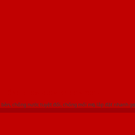
 THỐNG SHOWROOM SAIGONDOOR
bền, chống nước tuyệt đối, chống mối mọt, lắp đặt nhanh gọ