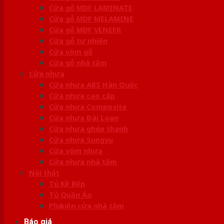
Cửa gỗ MDF LAMINATE
Cửa gỗ MDF MELAMINE
Cửa gỗ MDF VENEER
Cửa gỗ tự nhiên
Cửa vòm gỗ
Cửa gỗ nhà tắm
Cửa nhựa
Cửa nhựa ABS Hàn Quốc
Cửa nhựa cao cấp
Cửa nhựa Composite
Cửa nhựa Đài Loan
Cửa nhựa ghép thanh
Cửa nhựa Sungyu
Cửa vòm nhựa
Cửa nhựa nhà tắm
Nội thất
Tủ Kệ Bếp
Tủ Quần Áo
Phụ kiện cửa nhà tắm
Báo giá