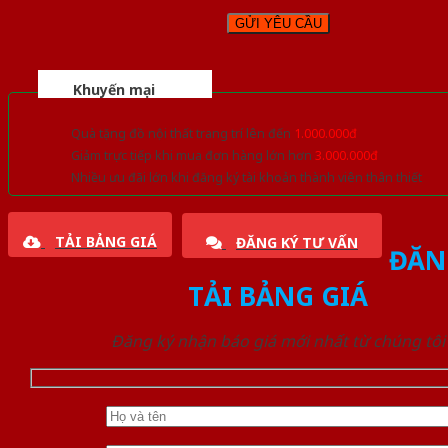
Khuyến mại
Quà tặng đồ nội thất trang trí lên đến
1.000.000đ
Giảm trực tiếp khi mua đơn hàng lớn hơn
3.000.000đ
Nhiều ưu đãi lớn khi đăng ký tài khoản thành viên thân thiết
TẢI BẢNG GIÁ
ĐĂNG KÝ TƯ VẤN
ĐĂN
TẢI BẢNG GIÁ
Đăng ký nhận báo giá mới nhất từ chúng tôi