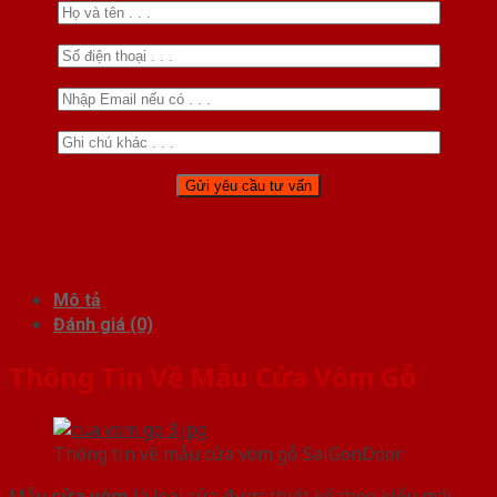
Mô tả
Đánh giá (0)
Thông Tin Về Mẫu Cửa Vòm Gỗ
Thông tin về mẫu cửa vòm gỗ SaiGonDoor
Mẫu
cửa vòm
là loại cửa được thiết kế theo kiểu mái