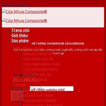
Skip to content
Trang chủ
Giới thiệu
Sản phẩm
HỆ THỐNG SHOWROOM SAIGONDOOR
Cửa chống cháy
Cửa Composite siêu bền, chống nước tuyệt đối, chống mối mọt, lắp đặt
Cửa gỗ chống cháy
nhanh gọn
Cửa nhôm vân gỗ
Cửa thép chống cháy
Cửa Thép Hàn Quốc
Cửa thép vân gỗ
Tư vấn bán hàng
0824.400.400
Cửa vân gỗ 5D
Cửa gỗ
Tìm kiếm:
Cửa gỗ công nghiệp HDF
Cửa Gỗ Hàn Quốc
Cửa gỗ HDF VENEER
Cửa gỗ MDF LAMINATE