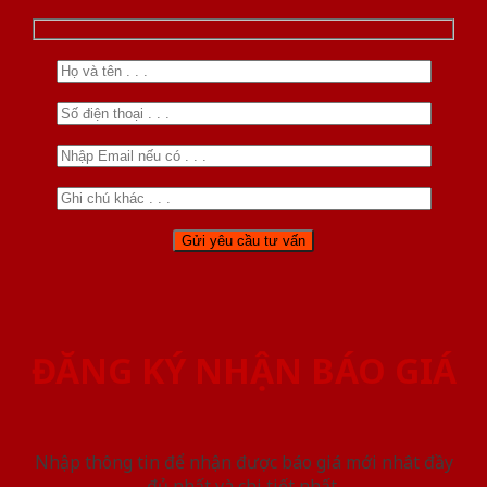
ĐĂNG KÝ NHẬN BÁO GIÁ
Nhập thông tin để nhận được báo giá mới nhât đầy
đủ nhất và chi tiết nhất.