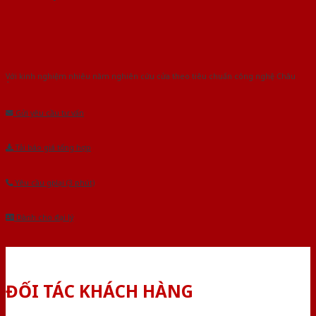
Với kinh nghiệm nhiêu năm nghiên cứu cửa theo tiêu chuẩn công nghệ Châu
Âu.Chúng tôi tự tin là nhà sản xuất & cung cấp hàng đầu tại Việt Nam!
Gửi yêu cầu tư vấn
Tải báo giá tổng hợp
Yêu cầu gọi lại (3 phút)
Dành cho đại lý
ĐỐI TÁC KHÁCH HÀNG