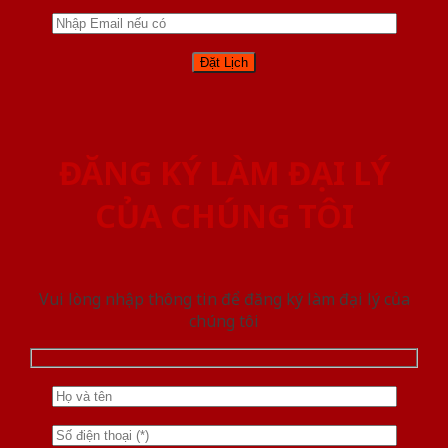
ĐĂNG KÝ LÀM ĐẠI LÝ
CỦA CHÚNG TÔI
Vui lòng nhập thông tin để đăng ký làm đại lý của
chúng tôi