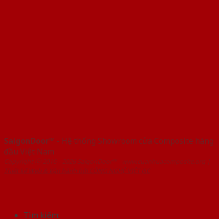
SaigonDoor™
- Hệ thống Showroom cửa Composite hàng
đầu Việt Nam
Copyright ⓒ 2016 – 2026 SaigonDoor™ - www.cuanhuacomposite.org |
Thiết kế Web & Vận hành bởi CÔNG NGHỆ VIỆT JSC
Tìm kiếm: