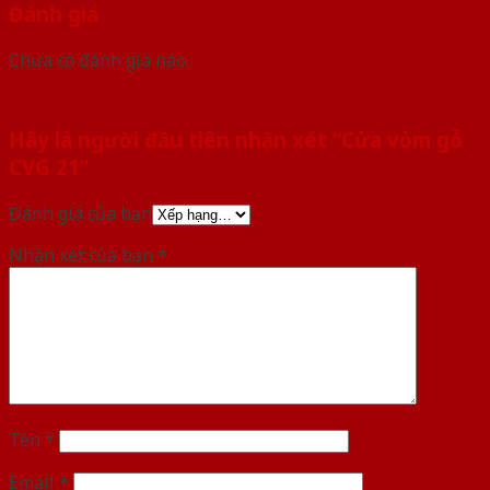
Đánh giá
Chưa có đánh giá nào.
Hãy là người đầu tiên nhận xét “Cửa vòm gỗ
CVG 21”
Đánh giá của bạn
Nhận xét của bạn
*
Tên
*
Email
*