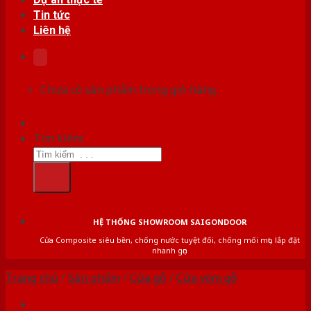
Tin tức
Liên hệ
Chưa có sản phẩm trong giỏ hàng.
Tìm kiếm:
HỆ THỐNG SHOWROOM SAIGONDOOR
Cửa Composite siêu bền, chống nước tuyệt đối, chống mối mọt, lắp đặt
nhanh gọn
Trang chủ
/
Sản phẩm
/
Cửa gỗ
/
Cửa vòm gỗ