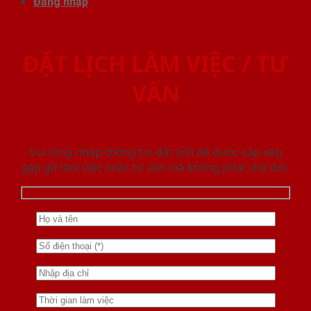
Đăng nhập
ĐẶT LỊCH LÀM VIỆC / TƯ
VẤN
Vui lòng nhập thông tin đặt lịch để được sắp xếp
gặp gỡ làm việc hoăc tư vấn mà không phải chờ đợi.