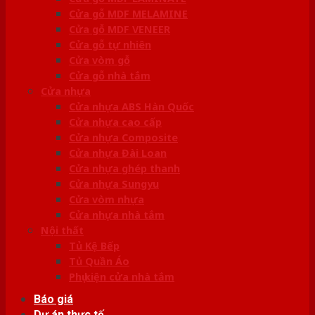
Cửa gỗ MDF MELAMINE
Cửa gỗ MDF VENEER
Cửa gỗ tự nhiên
Cửa vòm gỗ
Cửa gỗ nhà tắm
Cửa nhựa
Cửa nhựa ABS Hàn Quốc
Cửa nhựa cao cấp
Cửa nhựa Composite
Cửa nhựa Đài Loan
Cửa nhựa ghép thanh
Cửa nhựa Sungyu
Cửa vòm nhựa
Cửa nhựa nhà tắm
Nội thất
Tủ Kệ Bếp
Tủ Quần Áo
Phụ kiện cửa nhà tắm
Báo giá
Dự án thực tế