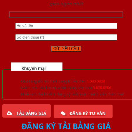
gian ngắn nhất
Khuyến mại
Quà tặng đồ nội thất trang trí lên đến
1.000.000đ
Giảm trực tiếp khi mua đơn hàng lớn hơn
3.000.000đ
Nhiều ưu đãi lớn khi đăng ký tài khoản thành viên thân thiết
TẢI BẢNG GIÁ
ĐĂNG KÝ TƯ VẤN
ĐĂNG KÝ TẢI BẢNG GIÁ