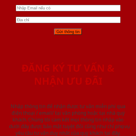
ĐĂNG KÝ TƯ VẤN &
NHẬN ƯU ĐÃI
Nhập thông tin để nhận được tư vấn miễn phí qua
điện thoại / email/ tại văn phòng hoặc tại nhà quý
khách. Chúng tôi cam kết mọi thông tin nhập vào
dưới đây được bảo mật tuyệt đối cũng như chỉ phục vụ
yêu cầu tư vấn duy nhất của quý khách tại đây.