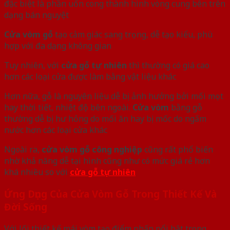
đặc biệt là phần uốn cong thành hình vòng cung bên trên
dạng bán nguyệt
Cửa vòm gỗ
tạo cảm giác sang trọng, dễ tạo kiểu, phù
hợp với đa dạng không gian
Tuy nhiên, với
cửa gỗ tự nhiên
thì thường có giá cao
hơn các loại cửa được làm bằng vật liệu khác
Hơn nữa, gỗ là nguyên liệu dễ bị ảnh hưởng bởi mối mọt
hay thời tiết, nhiệt độ bên ngoài.
Cửa vòm
bằng gỗ
thường dễ bị hư hỏng do mối ăn hay bị mốc do ngấm
nước hơn các loại cửa khác
Ngoài ra,
cửa vòm gỗ công nghiệp
cũng rất phổ biến
nhờ khả năng dễ tại hình cũng như có mức giá rẻ hơn
khá nhiều so với
cửa gỗ tự nhiên
Ứng Dụng Của Cửa Vòm Gỗ Trong Thiết Kế Và
Đời Sống
Với lối thiết kế mái vòm tạo điểm nhấn nổi bật trong