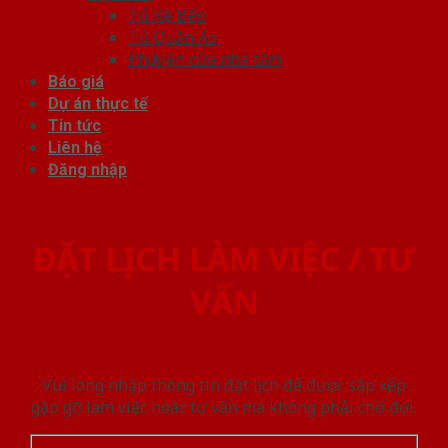
Tủ Kệ Bếp
Tủ Quần Áo
Phụ kiện cửa nhà tắm
Báo giá
Dự án thực tế
Tin tức
Liên hệ
Đăng nhập
ĐẶT LỊCH LÀM VIỆC / TƯ
VẤN
Vui lòng nhập thông tin đặt lịch để được sắp xếp
gặp gỡ làm việc hoăc tư vấn mà không phải chờ đợi.