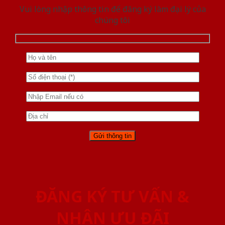
Vui lòng nhập thông tin để đăng ký làm đại lý của
chúng tôi
ĐĂNG KÝ TƯ VẤN &
NHẬN ƯU ĐÃI