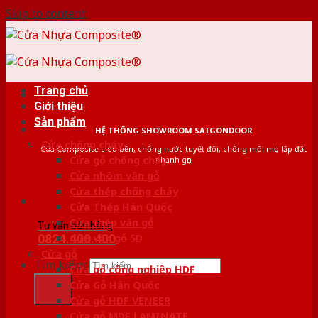
Skip to content
Trang chủ
Giới thiệu
Sản phẩm
HỆ THỐNG SHOWROOM SAIGONDOOR
Cửa chống cháy
Cửa Composite siêu bền, chống nước tuyệt đối, chống mối mọt, lắp đặt
Cửa gỗ chống cháy
nhanh gọn
Cửa nhôm vân gỗ
Cửa thép chống cháy
Cửa Thép Hàn Quốc
Cửa thép vân gỗ
Tư vấn bán hàng
0824.400.400
Cửa vân gỗ 5D
Cửa gỗ
Tìm kiếm:
Cửa gỗ công nghiệp HDF
Cửa Gỗ Hàn Quốc
Cửa gỗ HDF VENEER
Cửa gỗ MDF LAMINATE