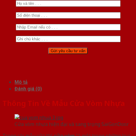
Mô tả
Đánh giá (0)
Thông Tin Về Mẫu Cửa Vòm Nhựa
Cửa vòm nhựa hiện đại và sang trọng SaiGonDoor
Trong các mẫu cửa thì
cửa vòm
là một trong những loại