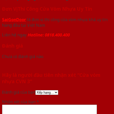
Đơn Vị Thi Công Cửa Vòm Nhựa Uy Tín
SaiGonDoor
là đơn vị thi công cửa vòm nhựa khá uy tín
hàng đầu tại Việt Nam
Liên hệ ngay
Hotline: 0818.400.400
Đánh giá
Chưa có đánh giá nào.
Hãy là người đầu tiên nhận xét “Cửa vòm
nhựa CVN 3”
Đánh giá của bạn
Nhận xét của bạn
*