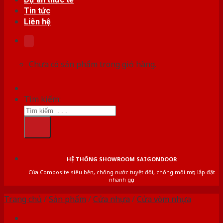
Tin tức
Liên hệ
Chưa có sản phẩm trong giỏ hàng.
Tìm kiếm:
HỆ THỐNG SHOWROOM SAIGONDOOR
Cửa Composite siêu bền, chống nước tuyệt đối, chống mối mọt, lắp đặt
nhanh gọn
Trang chủ
/
Sản phẩm
/
Cửa nhựa
/
Cửa vòm nhựa