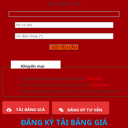
gian ngắn nhất
Khuyến mại
Quà tặng đồ nội thất trang trí lên đến
1.000.000đ
Giảm trực tiếp khi mua đơn hàng lớn hơn
3.000.000đ
Nhiều ưu đãi lớn khi đăng ký tài khoản thành viên thân thiết
TẢI BẢNG GIÁ
ĐĂNG KÝ TƯ VẤN
ĐĂNG KÝ TẢI BẢNG GIÁ