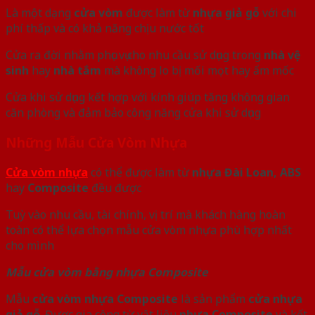
Là một dạng
cửa vòm
được làm từ
nhựa giả gỗ
với chi
phí thấp và có khả năng chịu nước tốt
Cửa ra đời nhằm phục vụ cho nhu cầu sử dụng trong
nhà vệ
sinh
hay
nhà tắm
mà không lo bị mối mọt hay ẩm mốc
Cửa khi sử dụng kết hợp với kính giúp tăng không gian
căn phòng và đảm bảo công năng cửa khi sử dụng
Những Mẫu Cửa Vòm Nhựa
Cửa vòm nhựa
có thể được làm từ
nhựa Đài Loan, ABS
hay
Composite
đều được
Tuỳ vào nhu cầu, tài chính, vị trí mà khách hàng hoàn
toàn có thể lựa chọn mẫu cửa vòm nhựa phù hợp nhất
cho mình
Mẫu cửa vòm bằng nhựa Composite
Mẫu
cửa vòm nhựa Composite
là sản phẩm
cửa nhựa
giả gỗ
. Được gia công từ vật liệu
nhựa Composite
và kết