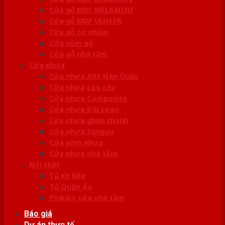
Cửa gỗ MDF MELAMINE
Cửa gỗ MDF VENEER
Cửa gỗ tự nhiên
Cửa vòm gỗ
Cửa gỗ nhà tắm
Cửa nhựa
Cửa nhựa ABS Hàn Quốc
Cửa nhựa cao cấp
Cửa nhựa Composite
Cửa nhựa Đài Loan
Cửa nhựa ghép thanh
Cửa nhựa Sungyu
Cửa vòm nhựa
Cửa nhựa nhà tắm
Nội thất
Tủ Kệ Bếp
Tủ Quần Áo
Phụ kiện cửa nhà tắm
Báo giá
Dự án thực tế