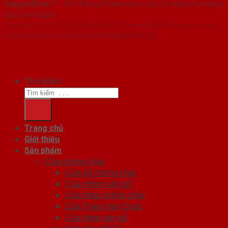
SaigonDoor™
- Hệ thống Showroom cửa Composite hàng
đầu Việt Nam
Copyright ⓒ 2016 – 2026 SaigonDoor™ - www.cuanhuacomposite.org |
Thiết kế Web & Vận hành bởi CÔNG NGHỆ VIỆT JSC
Tìm kiếm:
Trang chủ
Giới thiệu
Sản phẩm
Cửa chống cháy
Cửa gỗ chống cháy
Cửa nhôm vân gỗ
Cửa thép chống cháy
Cửa Thép Hàn Quốc
Cửa thép vân gỗ