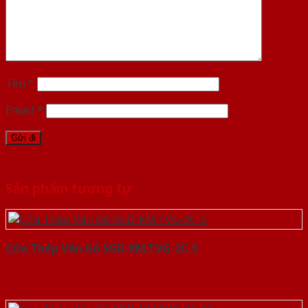
Tên
*
Email
*
Sản phẩm tương tự
Cửa Thép Vân Gỗ SGD-KM.TVG-2C-5