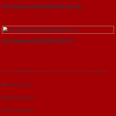
Cửa Thép Vân Gỗ SGD-KM.TVG-2CL-14n.
Cửa Thép Vân Gỗ SGD-KM.TVG-2C-7
Với kinh nghiệm nhiêu năm nghiên cứu cửa theo tiêu chuẩn công nghệ Châu
Âu.Chúng tôi tự tin là nhà sản xuất & cung cấp hàng đầu tại Việt Nam!
Gửi yêu cầu tư vấn
Tải báo giá tổng hợp
Yêu cầu gọi lại (3 phút)