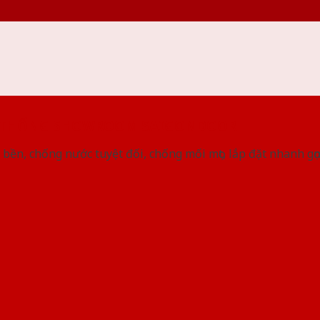
 THỐNG SHOWROOM SAIGONDOOR
bền, chống nước tuyệt đối, chống mối mọt, lắp đặt nhanh gọ