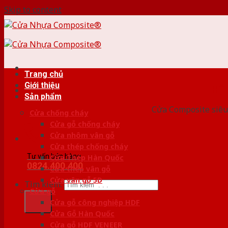
Skip to content
Trang chủ
Giới thiệu
HỆ
Sản phẩm
Cửa Composite siêu 
Cửa chống cháy
Cửa gỗ chống cháy
Cửa nhôm vân gỗ
Cửa thép chống cháy
Tư vấn bán hàng
Cửa Thép Hàn Quốc
0824.400.400
Cửa thép vân gỗ
Cửa vân gỗ 5D
Tìm kiếm:
Cửa gỗ
Cửa gỗ công nghiệp HDF
Cửa Gỗ Hàn Quốc
Cửa gỗ HDF VENEER