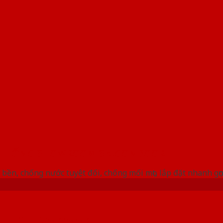
 THỐNG SHOWROOM SAIGONDOOR
bền, chống nước tuyệt đối, chống mối mọt, lắp đặt nhanh gọ
 HDF Veneer