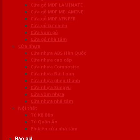
Cửa gỗ MDF LAMINATE
Cửa gỗ MDF MELAMINE
Cửa gỗ MDF VENEER
Cửa gỗ tự nhiên
Cửa vòm gỗ
Cửa gỗ nhà tắm
Cửa nhựa
Cửa nhựa ABS Hàn Quốc
Cửa nhựa cao cấp
Cửa nhựa Composite
Cửa nhựa Đài Loan
Cửa nhựa ghép thanh
Cửa nhựa Sungyu
Cửa vòm nhựa
Cửa nhựa nhà tắm
Nội thất
Tủ Kệ Bếp
Tủ Quần Áo
Phụ kiện cửa nhà tắm
Báo giá