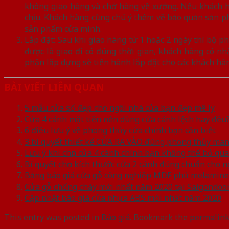
không giao hàng và chở hàng về xưởng. Nếu khách hà
chịu. Khách hàng cũng chú ý thêm về bảo quản sản phẩ
sản phẩm cửa mình.
Lắp đặt: Sau khi giao hàng từ 1 hoặc 2 ngày thì bộ ph
được là giao đi có đúng thời gian, khách hàng có n
phận lắp dựng sẽ tiến hành lắp đặt cho các khách hàn
BÀI VIẾT LIÊN QUAN
5 mẫu cửa sổ đẹp cho ngôi nhà của bạn đẹp mê ly
Cửa 4 cánh mặt tiền nên dùng cửa cánh lệch hay đều
6 điều lưu ý về phong thủy cửa chính bạn cần biết
3 bí quyết thiết kế CỬA RA VÀO đúng phong thủy mang
Lưu ý khi chọn cửa 4 cánh chính bạn không thể bỏ qua
Bí quyết chọn kích thước cửa 2 cánh đúng chuẩn cho 
Bảng báo giá cửa gỗ công nghiệp MDF phủ melamine
Cửa gỗ chống cháy mới nhất năm 2020 tại Saigondoo
Cập nhật báo giá cửa nhựa ABS mới nhất năm 2020
This entry was posted in
Báo giá
. Bookmark the
permalin