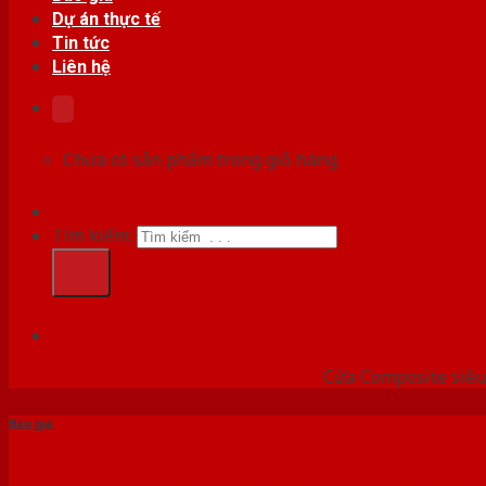
Dự án thực tế
Tin tức
Liên hệ
Chưa có sản phẩm trong giỏ hàng.
Tìm kiếm:
HỆ
Cửa Composite siêu 
Báo giá
Báo giá cửa gỗ công nghiệp