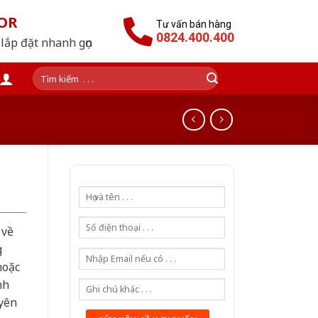
OR
Tư vấn bán hàng
0824.400.400
lắp đặt nhanh gọn
Tìm
kiếm:
 về
g
hoặc
nh
yên