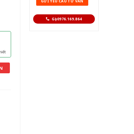
Gọi 0976.169.864
hiết
N