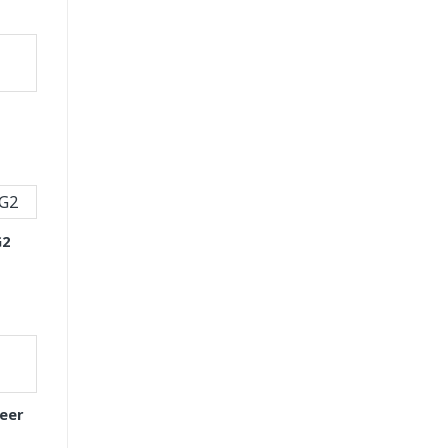
G2
eer