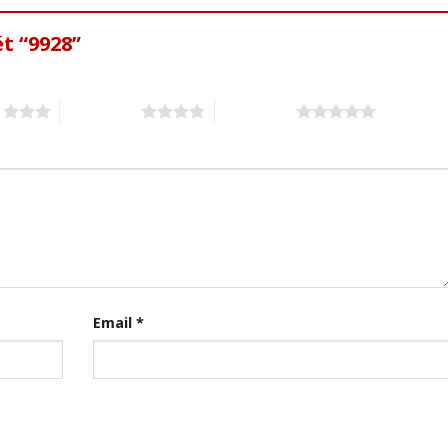
t “9928”
s
4 of 5 stars
5 of 5 stars
Email
*