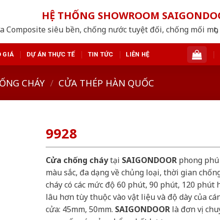
HỆ THỐNG SHOWROOM SAIGONDO
a Composite siêu bền, chống nước tuyệt đối, chống mối mọt, 
 GIÁ
DỰ ÁN THỰC TẾ
TIN TỨC
LIÊN HỆ
ỐNG CHÁY
/
CỬA THÉP HÀN QUỐC
9928
Cửa chống cháy
tại
SAIGONDOOR
phong phú
màu sắc, đa dạng về chủng loại, thời gian chốn
cháy có các mức độ 60 phút, 90 phút, 120 phút 
lâu hơn tùy thuộc vào vật liệu và độ dày của cá
cửa: 45mm, 50mm.
SAIGONDOOR
là đơn vị chu