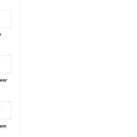
o
eer
xam