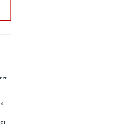
eer
 C1