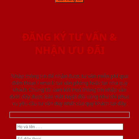
ĐĂNG KÝ TƯ VẤN &
NHẬN ƯU ĐÃI
Nhập thông tin để nhận được tư vấn miễn phí qua
điện thoại / email/ tại văn phòng hoặc tại nhà quý
khách. Chúng tôi cam kết mọi thông tin nhập vào
dưới đây được bảo mật tuyệt đối cũng như chỉ phục
vụ yêu cầu tư vấn duy nhất của quý khách tại đây.