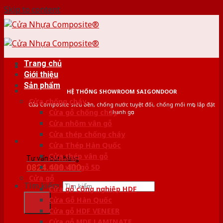
Skip to content
Trang chủ
Giới thiệu
Sản phẩm
HỆ THỐNG SHOWROOM SAIGONDOOR
Cửa chống cháy
Cửa Composite siêu bền, chống nước tuyệt đối, chống mối mọt, lắp đặt
Cửa gỗ chống cháy
nhanh gọn
Cửa nhôm vân gỗ
Cửa thép chống cháy
Cửa Thép Hàn Quốc
Cửa thép vân gỗ
Tư vấn bán hàng
0824.400.400
Cửa vân gỗ 5D
Cửa gỗ
Tìm kiếm:
Cửa gỗ công nghiệp HDF
Cửa Gỗ Hàn Quốc
Cửa gỗ HDF VENEER
Cửa gỗ MDF LAMINATE