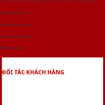
Với kinh nghiệm nhiêu năm nghiên cứu cửa theo tiêu chuẩn công nghệ Châu
Âu.Chúng tôi tự tin là nhà sản xuất & cung cấp hàng đầu tại Việt Nam!
Gửi yêu cầu tư vấn
Tải báo giá tổng hợp
Yêu cầu gọi lại (3 phút)
Dành cho đại lý
ĐỐI TÁC KHÁCH HÀNG