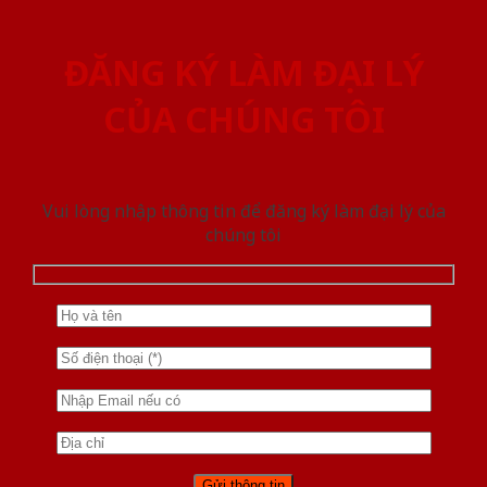
ĐĂNG KÝ LÀM ĐẠI LÝ
CỦA CHÚNG TÔI
Vui lòng nhập thông tin để đăng ký làm đại lý của
chúng tôi