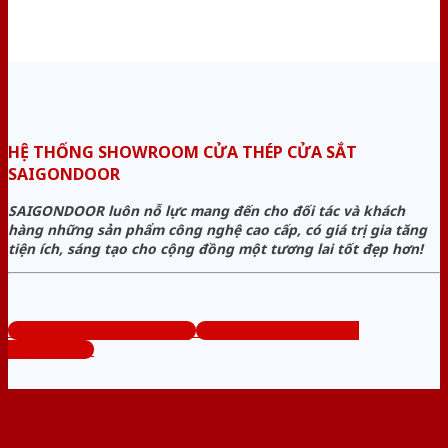
HỆ THỐNG SHOWROOM CỬA THÉP CỬA SẮT
SAIGONDOOR
SAIGONDOOR luôn nỗ lực mang đến cho đối tác và khách
hàng những sản phẩm công nghệ cao cấp, có giá trị gia tăng
tiện ích, sáng tạo cho cộng đồng một tương lai tốt đẹp hơn!
www.cuanhuacomposite.org
Tổng đài tư vấn miễn phí:
0824.400.400