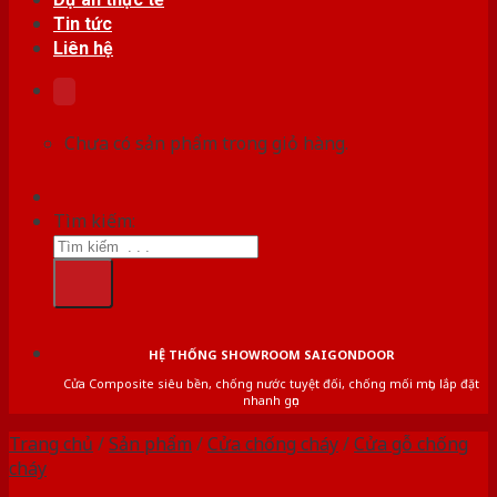
Tin tức
Liên hệ
Chưa có sản phẩm trong giỏ hàng.
Tìm kiếm:
HỆ THỐNG SHOWROOM SAIGONDOOR
Cửa Composite siêu bền, chống nước tuyệt đối, chống mối mọt, lắp đặt
nhanh gọn
Trang chủ
/
Sản phẩm
/
Cửa chống cháy
/
Cửa gỗ chống
cháy