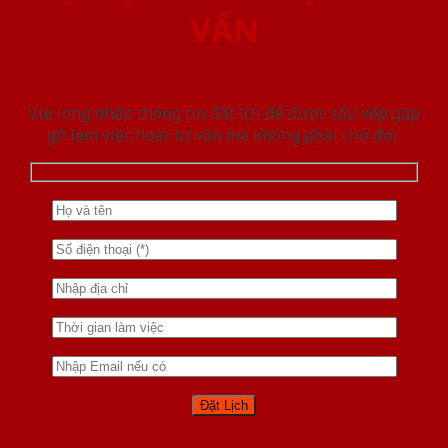
VẤN
Vui lòng nhập thông tin đặt lịch để được sắp xếp gặp
gỡ làm việc hoăc tư vấn mà không phải chờ đợi.