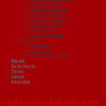
Cửa nhựa cao cấp
Cửa nhựa Composite
Cửa nhựa Đài Loan
Cửa nhựa ghép thanh
Cửa nhựa Sungyu
Cửa vòm nhựa
Cửa nhựa nhà tắm
Nội thất
Tủ Kệ Bếp
Tủ Quần Áo
Phụ kiện cửa nhà tắm
Báo giá
Dự án thực tế
Tin tức
Liên hệ
Đăng nhập
ĐẶT LỊCH LÀM VIỆC / TƯ