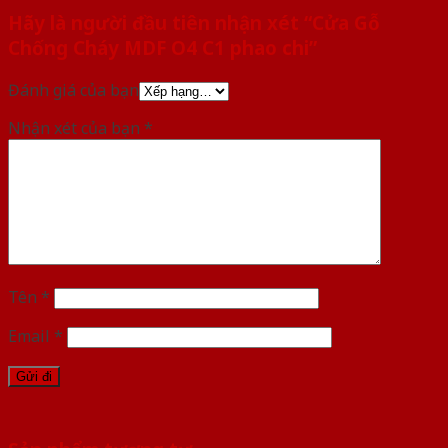
Hãy là người đầu tiên nhận xét “Cửa Gỗ
Chống Cháy MDF O4 C1 phao chi”
Đánh giá của bạn
Nhận xét của bạn
*
Tên
*
Email
*