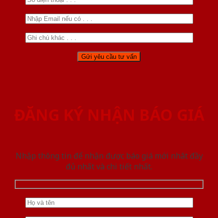
ĐĂNG KÝ NHẬN BÁO GIÁ
Nhập thông tin để nhận được báo giá mới nhât đầy
đủ nhất và chi tiết nhất.