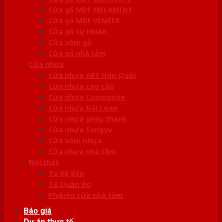
Cửa gỗ MDF MELAMINE
Cửa gỗ MDF VENEER
Cửa gỗ tự nhiên
Cửa vòm gỗ
Cửa gỗ nhà tắm
Cửa nhựa
Cửa nhựa ABS Hàn Quốc
Cửa nhựa cao cấp
Cửa nhựa Composite
Cửa nhựa Đài Loan
Cửa nhựa ghép thanh
Cửa nhựa Sungyu
Cửa vòm nhựa
Cửa nhựa nhà tắm
Nội thất
Tủ Kệ Bếp
Tủ Quần Áo
Phụ kiện cửa nhà tắm
Báo giá
Dự án thực tế