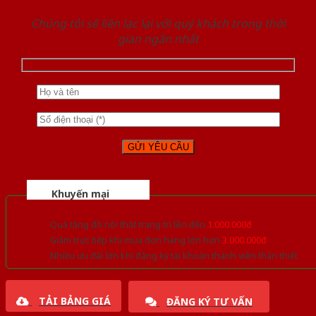
Chúng tôi sẽ liên lạc lại với quý khách trong thời
gian ngắn nhất
Khuyến mại
Quà tặng đồ nội thất trang trí lên đến
1.000.000đ
Giảm trực tiếp khi mua đơn hàng lớn hơn
3.000.000đ
Nhiều ưu đãi lớn khi đăng ký tài khoản thành viên thân thiết
TẢI BẢNG GIÁ
ĐĂNG KÝ TƯ VẤN