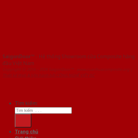
SaigonDoor™
- Hệ thống Showroom cửa Composite hàng
đầu Việt Nam
Copyright ⓒ 2016 – 2026 SaigonDoor™ - www.cuanhuacomposite.org |
Thiết kế Web & Vận hành bởi CÔNG NGHỆ VIỆT JSC
Tìm kiếm:
Trang chủ