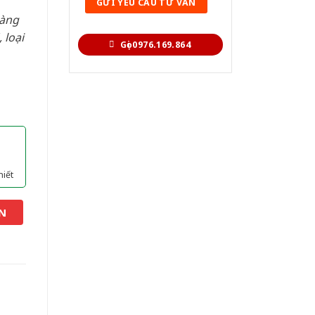
hàng
 loại
Gọi 0976.169.864
hiết
N