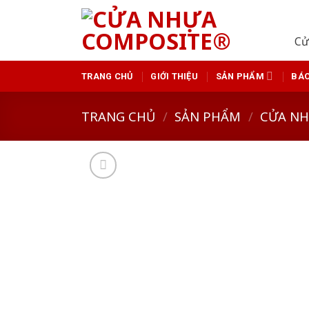
Skip
to
Cử
content
TRANG CHỦ
GIỚI THIỆU
SẢN PHẨM
BÁO
TRANG CHỦ
/
SẢN PHẨM
/
CỬA N