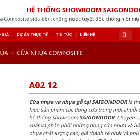
HỆ THỐNG SHOWROOM SAIGONDO
a Composite siêu bền, chống nước tuyệt đối, chống mối mọt, 
 GIÁ
DỰ ÁN THỰC TẾ
TIN TỨC
LIÊN HỆ
HỰA
/
CỬA NHỰA COMPOSITE
A02 12
Cửa nhựa và nhựa gỗ tại SAIGONDOOR
là t
hiệu sản phẩm các dòng cửa trong một chuỗi 
hệ thống Showroom
SAIGONDOOR
. Chuyên s
xuất và phân phối những dòng cửa nhựa và h
nhựa chất lượng cao, giá thành rẻ nhất và phù