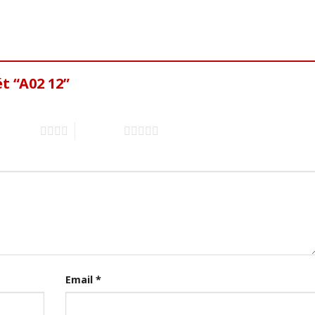
t “A02 12”
of 5 stars
5 of 5 stars
Email
*