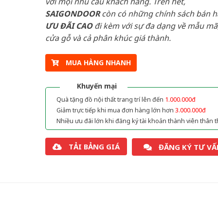
với mọi nhu cầu khách hàng. Trên hết,
SAIGONDOOR
còn có những chính sách bán 
ƯU ĐÃI
CAO
đi kèm với sự đa dạng về mẫu mã,
cửa gỗ và cả phân khúc giá thành.
MUA HÀNG NHANH
Khuyến mại
Quà tặng đồ nội thất trang trí lên đến
1.000.000đ
Giảm trực tiếp khi mua đơn hàng lớn hơn
3.000.000đ
Nhiều ưu đãi lớn khi đăng ký tài khoản thành viên thân t
TẢI BẢNG GIÁ
ĐĂNG KÝ TƯ VẤ