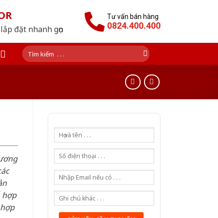
OR
Tư vấn bán hàng
0824.400.400
lắp đặt nhanh gọn
Tìm
kiếm:
hương
các
ản
ỗ hợp
 hợp