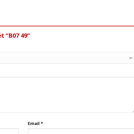
t “B07 49”
Email
*