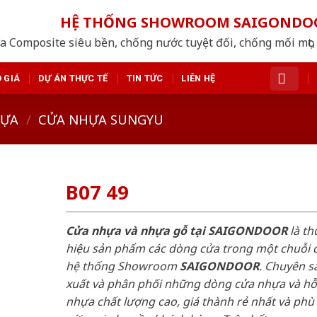
HỆ THỐNG SHOWROOM SAIGONDO
a Composite siêu bền, chống nước tuyệt đối, chống mối mọt, 
 GIÁ
DỰ ÁN THỰC TẾ
TIN TỨC
LIÊN HỆ
HỰA
/
CỬA NHỰA SUNGYU
B07 49
Cửa nhựa và nhựa gỗ tại SAIGONDOOR
là t
hiệu sản phẩm các dòng cửa trong một chuỗi 
hệ thống Showroom
SAIGONDOOR
. Chuyên s
xuất và phân phối những dòng cửa nhựa và h
nhựa chất lượng cao, giá thành rẻ nhất và phù