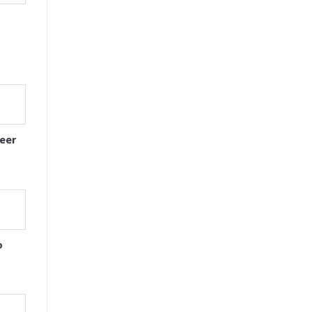
eer
o