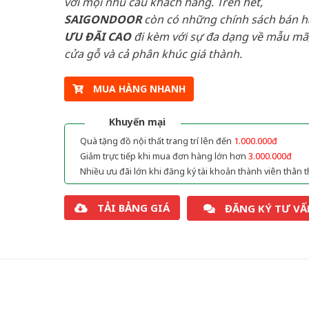
với mọi nhu cầu khách hàng. Trên hết,
SAIGONDOOR
còn có những chính sách bán 
ƯU ĐÃI
CAO
đi kèm với sự đa dạng về mẫu mã,
cửa gỗ và cả phân khúc giá thành.
MUA HÀNG NHANH
Khuyến mại
Quà tặng đồ nội thất trang trí lên đến
1.000.000đ
Giảm trực tiếp khi mua đơn hàng lớn hơn
3.000.000đ
Nhiều ưu đãi lớn khi đăng ký tài khoản thành viên thân t
TẢI BẢNG GIÁ
ĐĂNG KÝ TƯ VẤ