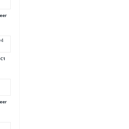
eer
 C1
eer