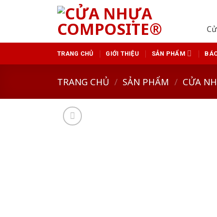
Skip
to
Cử
content
TRANG CHỦ
GIỚI THIỆU
SẢN PHẨM
BÁO
TRANG CHỦ
/
SẢN PHẨM
/
CỬA N