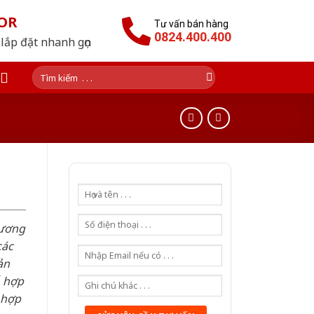
OR
Tư vấn bán hàng
0824.400.400
lắp đặt nhanh gọn
Tìm
kiếm:
hương
các
ản
ỗ hợp
 hợp