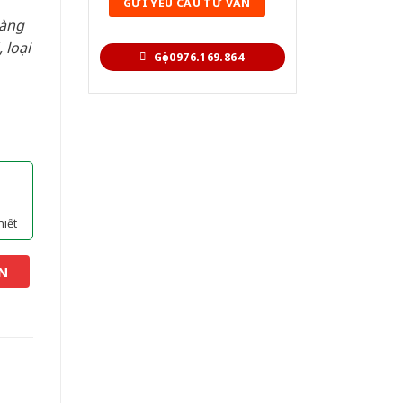
hàng
 loại
Gọi 0976.169.864
hiết
N