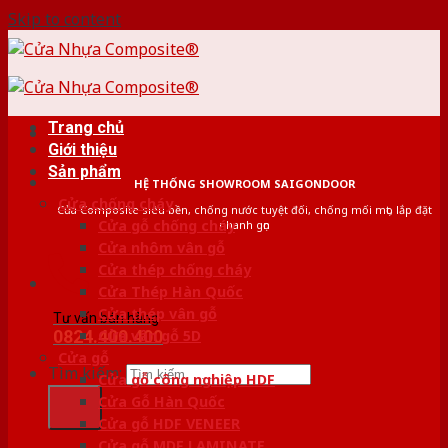
Skip to content
Trang chủ
Giới thiệu
Sản phẩm
HỆ THỐNG SHOWROOM SAIGONDOOR
Cửa chống cháy
Cửa Composite siêu bền, chống nước tuyệt đối, chống mối mọt, lắp đặt
Cửa gỗ chống cháy
nhanh gọn
Cửa nhôm vân gỗ
Cửa thép chống cháy
Cửa Thép Hàn Quốc
Cửa thép vân gỗ
Tư vấn bán hàng
0824.400.400
Cửa vân gỗ 5D
Cửa gỗ
Tìm kiếm:
Cửa gỗ công nghiệp HDF
Cửa Gỗ Hàn Quốc
Cửa gỗ HDF VENEER
Cửa gỗ MDF LAMINATE