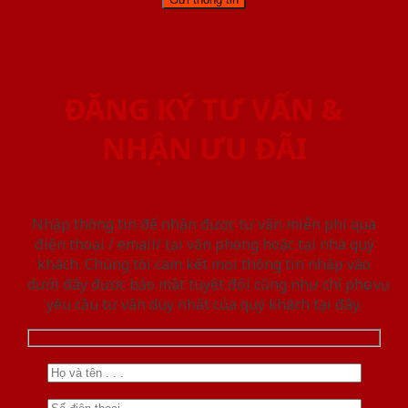
ĐĂNG KÝ TƯ VẤN &
NHẬN ƯU ĐÃI
Nhập thông tin để nhận được tư vấn miễn phí qua
điện thoại / email/ tại văn phòng hoặc tại nhà quý
khách. Chúng tôi cam kết mọi thông tin nhập vào
dưới đây được bảo mật tuyệt đối cũng như chỉ phục vụ
yêu cầu tư vấn duy nhất của quý khách tại đây.