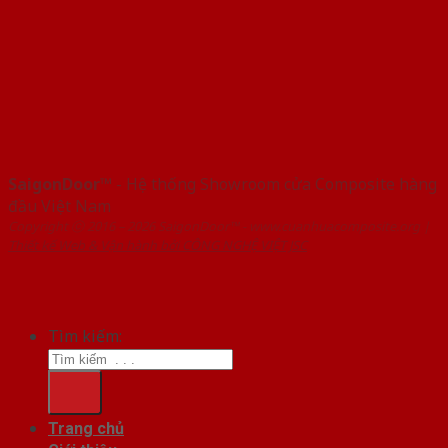
SaigonDoor™
- Hệ thống Showroom cửa Composite hàng
đầu Việt Nam
Copyright ⓒ 2016 – 2026 SaigonDoor™ - www.cuanhuacomposite.org |
Thiết kế Web & Vận hành bởi CÔNG NGHỆ VIỆT JSC
Tìm kiếm:
Trang chủ