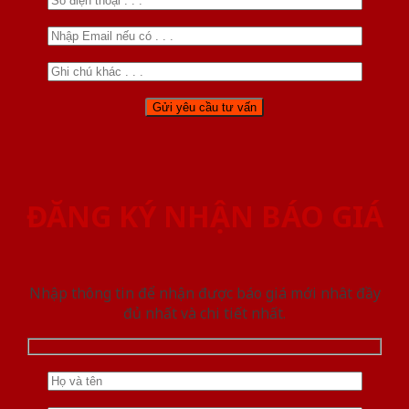
ĐĂNG KÝ NHẬN BÁO GIÁ
Nhập thông tin để nhận được báo giá mới nhât đầy
đủ nhất và chi tiết nhất.