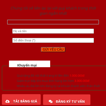
Chúng tôi sẽ liên lạc lại với quý khách trong thời
gian ngắn nhất
Khuyến mại
Quà tặng đồ nội thất trang trí lên đến
1.000.000đ
Giảm trực tiếp khi mua đơn hàng lớn hơn
3.000.000đ
Nhiều ưu đãi lớn khi đăng ký tài khoản thành viên thân thiết
TẢI BẢNG GIÁ
ĐĂNG KÝ TƯ VẤN