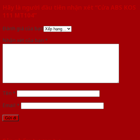
Hãy là người đầu tiên nhận xét “Cửa ABS KOS
111 MT104”
Đánh giá của bạn
Nhận xét của bạn
*
Tên
*
Email
*