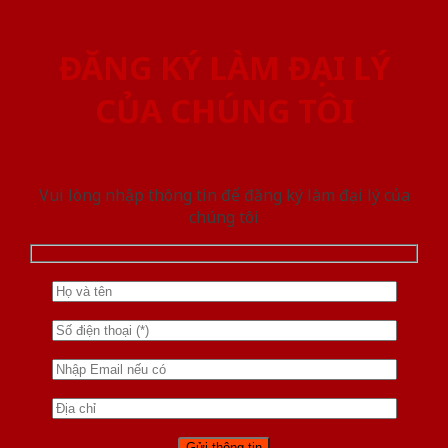
ĐĂNG KÝ LÀM ĐẠI LÝ
CỦA CHÚNG TÔI
Vui lòng nhập thông tin để đăng ký làm đại lý của
chúng tôi