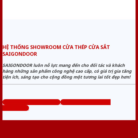
HỆ THỐNG SHOWROOM CỬA THÉP CỬA SẮT
SAIGONDOOR
SAIGONDOOR luôn nỗ lực mang đến cho đối tác và khách
hàng những sản phẩm công nghệ cao cấp, có giá trị gia tăng
tiện ích, sáng tạo cho cộng đồng một tương lai tốt đẹp hơn!
www.cuanhuacomposite.org
Tổng đài tư vấn miễn phí:
0824.400.400