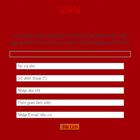
VẤN
Vui lòng nhập thông tin đặt lịch để được sắp xếp
gặp gỡ làm việc hoăc tư vấn mà không phải chờ đợi.