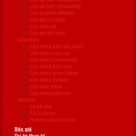
Cửa gỗ MDF MELAMINE
Cửa gỗ MDF VENEER
Cửa gỗ tự nhiên
Cửa vòm gỗ
Cửa gỗ nhà tắm
Cửa nhựa
Cửa nhựa ABS Hàn Quốc
Cửa nhựa cao cấp
Cửa nhựa Composite
Cửa nhựa Đài Loan
Cửa nhựa ghép thanh
Cửa nhựa Sungyu
Cửa vòm nhựa
Cửa nhựa nhà tắm
Nội thất
Tủ Kệ Bếp
Tủ Quần Áo
Phụ kiện cửa nhà tắm
Báo giá
Dự án thực tế