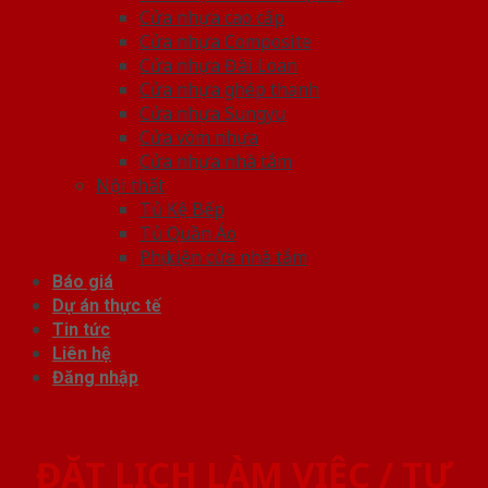
Cửa nhựa cao cấp
Cửa nhựa Composite
Cửa nhựa Đài Loan
Cửa nhựa ghép thanh
Cửa nhựa Sungyu
Cửa vòm nhựa
Cửa nhựa nhà tắm
Nội thất
Tủ Kệ Bếp
Tủ Quần Áo
Phụ kiện cửa nhà tắm
Báo giá
Dự án thực tế
Tin tức
Liên hệ
Đăng nhập
ĐẶT LỊCH LÀM VIỆC / TƯ