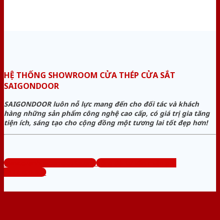
HỆ THỐNG SHOWROOM CỬA THÉP CỬA SẮT
SAIGONDOOR
SAIGONDOOR luôn nỗ lực mang đến cho đối tác và khách
hàng những sản phẩm công nghệ cao cấp, có giá trị gia tăng
tiện ích, sáng tạo cho cộng đồng một tương lai tốt đẹp hơn!
www.cuanhuacomposite.org
Tổng đài tư vấn miễn phí:
0824.400.400