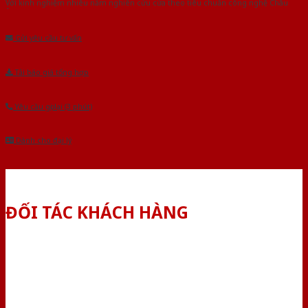
Với kinh nghiệm nhiêu năm nghiên cứu cửa theo tiêu chuẩn công nghệ Châu
Âu.Chúng tôi tự tin là nhà sản xuất & cung cấp hàng đầu tại Việt Nam!
Gửi yêu cầu tư vấn
Tải báo giá tổng hợp
Yêu cầu gọi lại (3 phút)
Dành cho đại lý
ĐỐI TÁC KHÁCH HÀNG