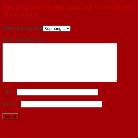
Hãy là người đầu tiên nhận xét “Cửa ABS KOS
116 K1129 2”
Đánh giá của bạn
Nhận xét của bạn
*
Tên
*
Email
*