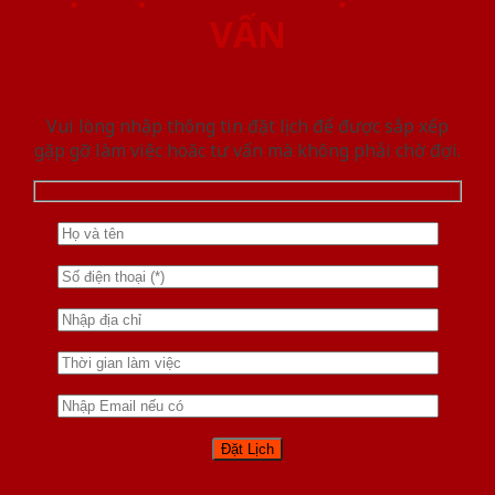
VẤN
Vui lòng nhập thông tin đặt lịch để được sắp xếp
gặp gỡ làm việc hoăc tư vấn mà không phải chờ đợi.