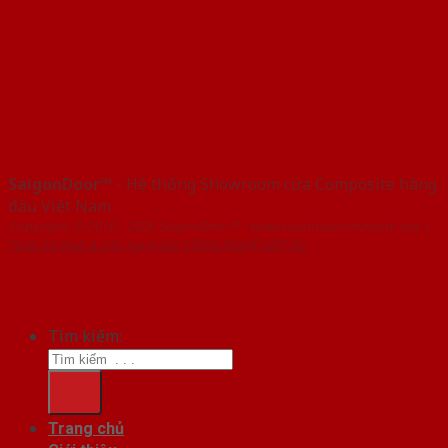
SaigonDoor™
- Hệ thống Showroom cửa Composite hàng
đầu Việt Nam
Copyright ⓒ 2016 – 2026 SaigonDoor™ - www.cuanhuacomposite.org |
Thiết kế Web & Vận hành bởi CÔNG NGHỆ VIỆT JSC
Tìm kiếm:
Trang chủ