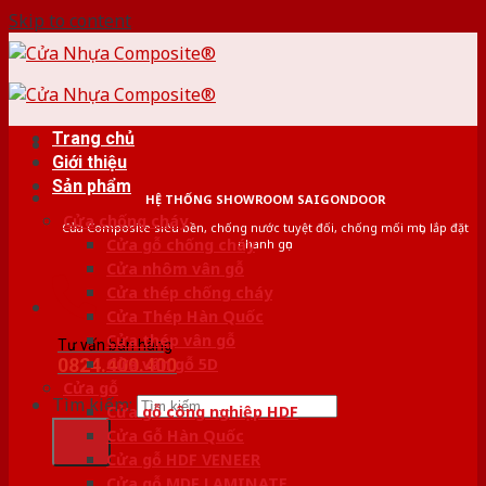
Skip to content
Trang chủ
Giới thiệu
Sản phẩm
HỆ THỐNG SHOWROOM SAIGONDOOR
Cửa chống cháy
Cửa Composite siêu bền, chống nước tuyệt đối, chống mối mọt, lắp đặt
Cửa gỗ chống cháy
nhanh gọn
Cửa nhôm vân gỗ
Cửa thép chống cháy
Cửa Thép Hàn Quốc
Cửa thép vân gỗ
Tư vấn bán hàng
0824.400.400
Cửa vân gỗ 5D
Cửa gỗ
Tìm kiếm:
Cửa gỗ công nghiệp HDF
Cửa Gỗ Hàn Quốc
Cửa gỗ HDF VENEER
Cửa gỗ MDF LAMINATE