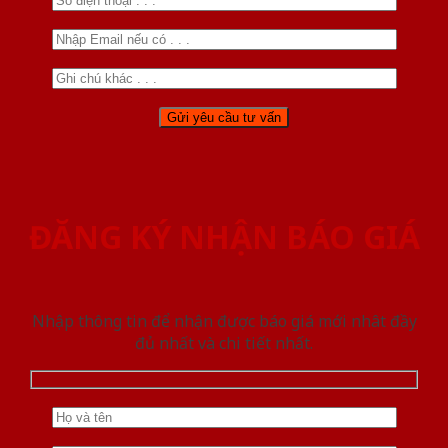
ĐĂNG KÝ NHẬN BÁO GIÁ
Nhập thông tin để nhận được báo giá mới nhât đầy
đủ nhất và chi tiết nhất.