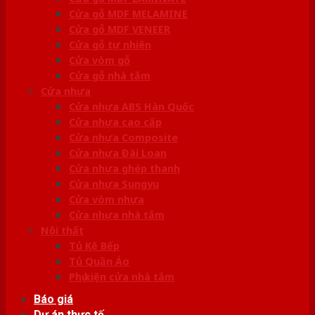
Cửa gỗ MDF MELAMINE
Cửa gỗ MDF VENEER
Cửa gỗ tự nhiên
Cửa vòm gỗ
Cửa gỗ nhà tắm
Cửa nhựa
Cửa nhựa ABS Hàn Quốc
Cửa nhựa cao cấp
Cửa nhựa Composite
Cửa nhựa Đài Loan
Cửa nhựa ghép thanh
Cửa nhựa Sungyu
Cửa vòm nhựa
Cửa nhựa nhà tắm
Nội thất
Tủ Kệ Bếp
Tủ Quần Áo
Phụ kiện cửa nhà tắm
Báo giá
Dự án thực tế