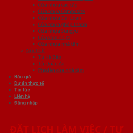
Cửa nhựa cao cấp
Cửa nhựa Composite
Cửa nhựa Đài Loan
Cửa nhựa ghép thanh
Cửa nhựa Sungyu
Cửa vòm nhựa
Cửa nhựa nhà tắm
Nội thất
Tủ Kệ Bếp
Tủ Quần Áo
Phụ kiện cửa nhà tắm
Báo giá
Dự án thực tế
Tin tức
Liên hệ
Đăng nhập
ĐẶT LỊCH LÀM VIỆC / TƯ