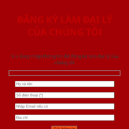
ĐĂNG KÝ LÀM ĐẠI LÝ
CỦA CHÚNG TÔI
Vui lòng nhập thông tin để đăng ký làm đại lý của
chúng tôi