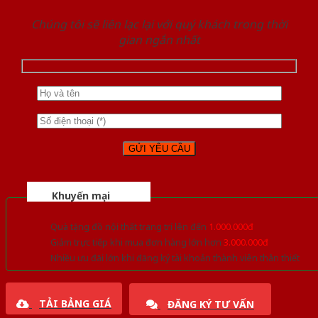
Chúng tôi sẽ liên lạc lại với quý khách trong thời
gian ngắn nhất
Khuyến mại
Quà tặng đồ nội thất trang trí lên đến
1.000.000đ
Giảm trực tiếp khi mua đơn hàng lớn hơn
3.000.000đ
Nhiều ưu đãi lớn khi đăng ký tài khoản thành viên thân thiết
TẢI BẢNG GIÁ
ĐĂNG KÝ TƯ VẤN