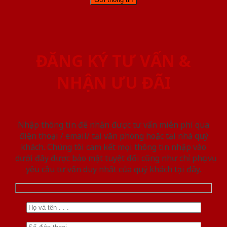
ĐĂNG KÝ TƯ VẤN &
NHẬN ƯU ĐÃI
Nhập thông tin để nhận được tư vấn miễn phí qua
điện thoại / email/ tại văn phòng hoặc tại nhà quý
khách. Chúng tôi cam kết mọi thông tin nhập vào
dưới đây được bảo mật tuyệt đối cũng như chỉ phục vụ
yêu cầu tư vấn duy nhất của quý khách tại đây.