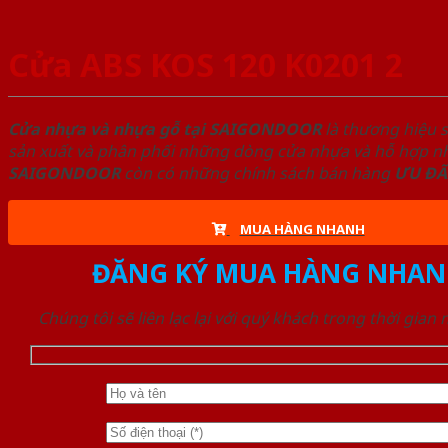
Cửa ABS KOS 120 K0201 2
Cửa nhựa và nhựa gỗ tại SAIGONDOOR
là thương hiệu 
sản xuất và phân phối những dòng cửa nhựa và hỗ hợp nhự
SAIGONDOOR
còn có những chính sách bán hàng
ƯU ĐÃ
MUA HÀNG NHANH
ĐĂNG KÝ MUA HÀNG NHAN
Chúng tôi sẽ liên lạc lại với quý khách trong thời gian