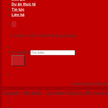
Dự án thực tế
Tin tức
Liên hệ
Chưa có sản phẩm trong giỏ hàng.
Tìm kiếm:
HỆ
Cửa Composite siêu 
Trang chủ
/
Sản phẩm
/
Cửa nhựa
/
Cửa nhựa ABS Hàn Qu