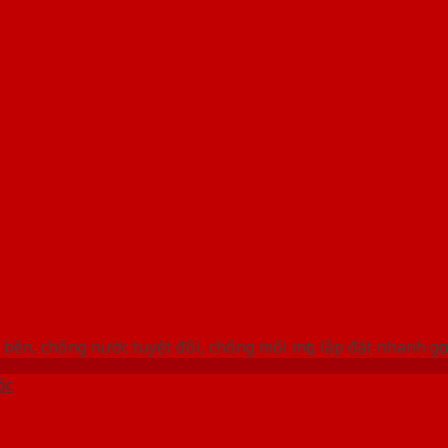
 THỐNG SHOWROOM SAIGONDOOR
bền, chống nước tuyệt đối, chống mối mọt, lắp đặt nhanh gọ
ốc