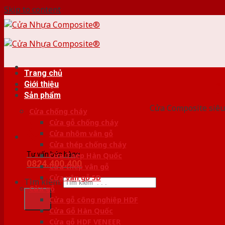
Skip to content
Trang chủ
Giới thiệu
HỆ
Sản phẩm
Cửa Composite siêu 
Cửa chống cháy
Cửa gỗ chống cháy
Cửa nhôm vân gỗ
Cửa thép chống cháy
Tư vấn bán hàng
Cửa Thép Hàn Quốc
0824.400.400
Cửa thép vân gỗ
Cửa vân gỗ 5D
Tìm kiếm:
Cửa gỗ
Cửa gỗ công nghiệp HDF
Cửa Gỗ Hàn Quốc
Cửa gỗ HDF VENEER