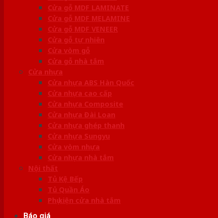
Cửa gỗ MDF LAMINATE
Cửa gỗ MDF MELAMINE
Cửa gỗ MDF VENEER
Cửa gỗ tự nhiên
Cửa vòm gỗ
Cửa gỗ nhà tắm
Cửa nhựa
Cửa nhựa ABS Hàn Quốc
Cửa nhựa cao cấp
Cửa nhựa Composite
Cửa nhựa Đài Loan
Cửa nhựa ghép thanh
Cửa nhựa Sungyu
Cửa vòm nhựa
Cửa nhựa nhà tắm
Nội thất
Tủ Kệ Bếp
Tủ Quần Áo
Phụ kiện cửa nhà tắm
Báo giá