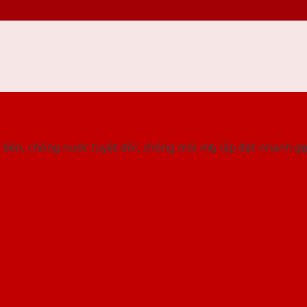
 THỐNG SHOWROOM SAIGONDOOR
bền, chống nước tuyệt đối, chống mối mọt, lắp đặt nhanh gọ