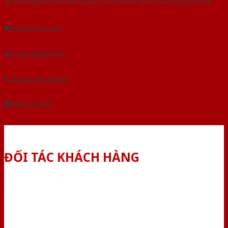
Với kinh nghiệm nhiêu năm nghiên cứu cửa theo tiêu chuẩn công nghệ Châu
Âu.Chúng tôi tự tin là nhà sản xuất & cung cấp hàng đầu tại Việt Nam!
Gửi yêu cầu tư vấn
Tải báo giá tổng hợp
Yêu cầu gọi lại (3 phút)
Dành cho đại lý
ĐỐI TÁC KHÁCH HÀNG