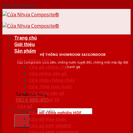
Skip to content
Trang chủ
Giới thiệu
Sản phẩm
HỆ THỐNG SHOWROOM SAIGONDOOR
Cửa chống cháy
Cửa Composite siêu bền, chống nước tuyệt đối, chống mối mọt, lắp đặt
Cửa gỗ chống cháy
nhanh gọn
Cửa nhôm vân gỗ
Cửa thép chống cháy
Cửa Thép Hàn Quốc
Cửa thép vân gỗ
Tư vấn bán hàng
0824.400.400
Cửa vân gỗ 5D
Cửa gỗ
Tìm kiếm:
Cửa gỗ công nghiệp HDF
Cửa Gỗ Hàn Quốc
Cửa gỗ HDF VENEER
Cửa gỗ MDF LAMINATE