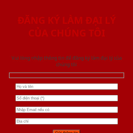
ĐĂNG KÝ LÀM ĐẠI LÝ
CỦA CHÚNG TÔI
Vui lòng nhập thông tin để đăng ký làm đại lý của
chúng tôi