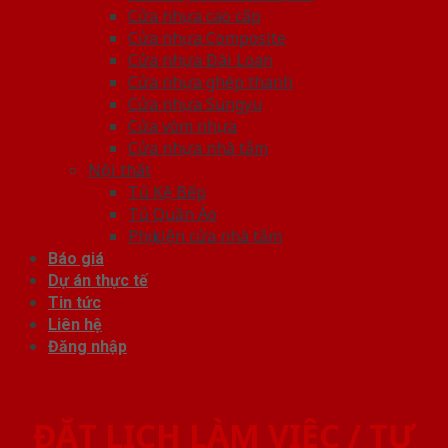
Cửa nhựa cao cấp
Cửa nhựa Composite
Cửa nhựa Đài Loan
Cửa nhựa ghép thanh
Cửa nhựa Sungyu
Cửa vòm nhựa
Cửa nhựa nhà tắm
Nội thất
Tủ Kệ Bếp
Tủ Quần Áo
Phụ kiện cửa nhà tắm
Báo giá
Dự án thực tế
Tin tức
Liên hệ
Đăng nhập
ĐẶT LỊCH LÀM VIỆC / TƯ