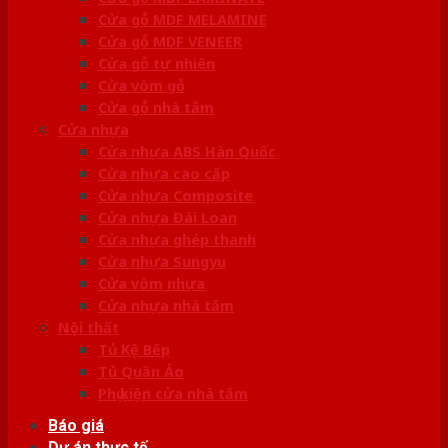
Cửa gỗ MDF MELAMINE
Cửa gỗ MDF VENEER
Cửa gỗ tự nhiên
Cửa vòm gỗ
Cửa gỗ nhà tắm
Cửa nhựa
Cửa nhựa ABS Hàn Quốc
Cửa nhựa cao cấp
Cửa nhựa Composite
Cửa nhựa Đài Loan
Cửa nhựa ghép thanh
Cửa nhựa Sungyu
Cửa vòm nhựa
Cửa nhựa nhà tắm
Nội thất
Tủ Kệ Bếp
Tủ Quần Áo
Phụ kiện cửa nhà tắm
Báo giá
Dự án thực tế