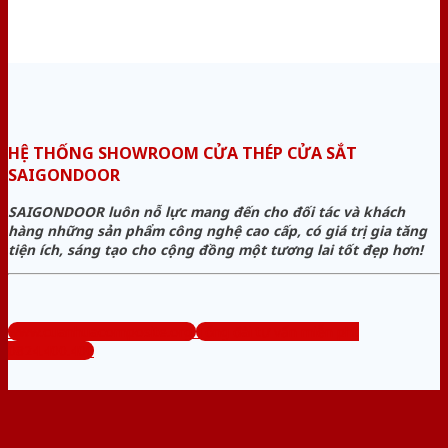
HỆ THỐNG SHOWROOM CỬA THÉP CỬA SẮT
SAIGONDOOR
SAIGONDOOR luôn nỗ lực mang đến cho đối tác và khách
hàng những sản phẩm công nghệ cao cấp, có giá trị gia tăng
tiện ích, sáng tạo cho cộng đồng một tương lai tốt đẹp hơn!
www.cuanhuacomposite.org
Tổng đài tư vấn miễn phí:
0824.400.400