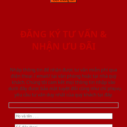
ĐĂNG KÝ TƯ VẤN &
NHẬN ƯU ĐÃI
Nhập thông tin để nhận được tư vấn miễn phí qua
điện thoại / email/ tại văn phòng hoặc tại nhà quý
khách. Chúng tôi cam kết mọi thông tin nhập vào
dưới đây được bảo mật tuyệt đối cũng như chỉ phục vụ
yêu cầu tư vấn duy nhất của quý khách tại đây.