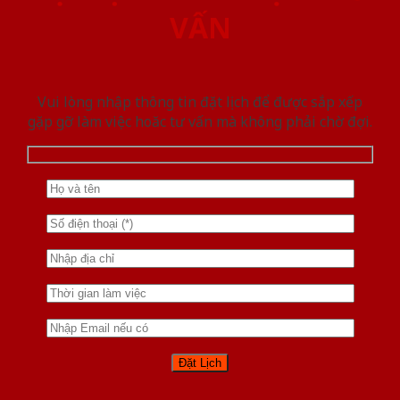
VẤN
Vui lòng nhập thông tin đặt lịch để được sắp xếp
gặp gỡ làm việc hoăc tư vấn mà không phải chờ đợi.