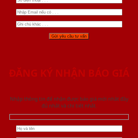
ĐĂNG KÝ NHẬN BÁO GIÁ
Nhập thông tin để nhận được báo giá mới nhât đầy
đủ nhất và chi tiết nhất.