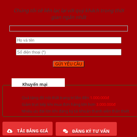
Chúng tôi sẽ liên lạc lại với quý khách trong thời
gian ngắn nhất
Khuyến mại
Quà tặng đồ nội thất trang trí lên đến
1.000.000đ
Giảm trực tiếp khi mua đơn hàng lớn hơn
3.000.000đ
Nhiều ưu đãi lớn khi đăng ký tài khoản thành viên thân thiết
TẢI BẢNG GIÁ
ĐĂNG KÝ TƯ VẤN