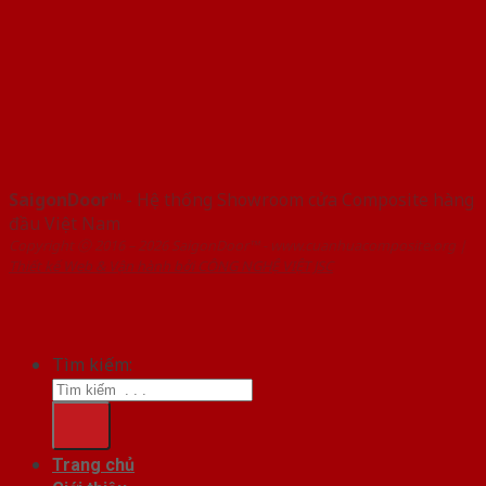
SaigonDoor™
- Hệ thống Showroom cửa Composite hàng
đầu Việt Nam
Copyright ⓒ 2016 – 2026 SaigonDoor™ - www.cuanhuacomposite.org |
Thiết kế Web & Vận hành bởi CÔNG NGHỆ VIỆT JSC
Tìm kiếm:
Trang chủ