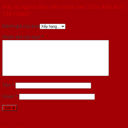
Hãy là người đầu tiên nhận xét “Cửa ABS KOS
120 FZ805”
Đánh giá của bạn
Nhận xét của bạn
*
Tên
*
Email
*