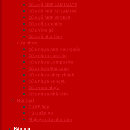
Cửa gỗ MDF LAMINATE
Cửa gỗ MDF MELAMINE
Cửa gỗ MDF VENEER
Cửa gỗ tự nhiên
Cửa vòm gỗ
Cửa gỗ nhà tắm
Cửa nhựa
Cửa nhựa ABS Hàn Quốc
Cửa nhựa cao cấp
Cửa nhựa Composite
Cửa nhựa Đài Loan
Cửa nhựa ghép thanh
Cửa nhựa Sungyu
Cửa vòm nhựa
Cửa nhựa nhà tắm
Nội thất
Tủ Kệ Bếp
Tủ Quần Áo
Phụ kiện cửa nhà tắm
Báo giá