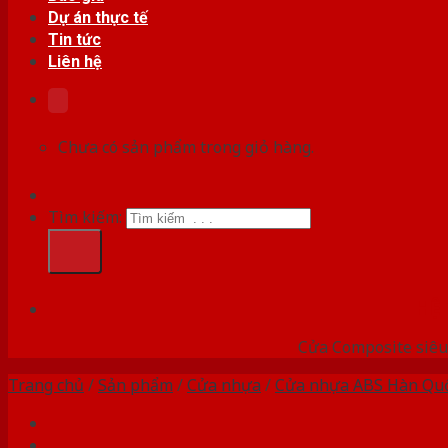
Dự án thực tế
Tin tức
Liên hệ
Chưa có sản phẩm trong giỏ hàng.
Tìm kiếm:
HỆ
Cửa Composite siêu 
Trang chủ
/
Sản phẩm
/
Cửa nhựa
/
Cửa nhựa ABS Hàn Qu