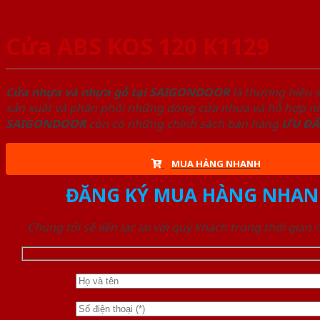
Cửa ABS KOS 120 K1129
Cửa nhựa và nhựa gỗ tại SAIGONDOOR
là thương hiệu 
sản xuất và phân phối những dòng cửa nhựa và hỗ hợp nhự
SAIGONDOOR
còn có những chính sách bán hàng
ƯU ĐÃ
MUA HÀNG NHANH
ĐĂNG KÝ MUA HÀNG NHAN
Chúng tôi sẽ liên lạc lại với quý khách trong thời gian