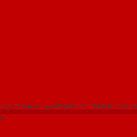
 THỐNG SHOWROOM SAIGONDOOR
bền, chống nước tuyệt đối, chống mối mọt, lắp đặt nhanh gọ
ốc