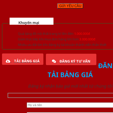
Khuyến mại
Quà tặng đồ nội thất trang trí lên đến
1.000.000đ
Giảm trực tiếp khi mua đơn hàng lớn hơn
3.000.000đ
Nhiều ưu đãi lớn khi đăng ký tài khoản thành viên thân thiết
TẢI BẢNG GIÁ
ĐĂNG KÝ TƯ VẤN
ĐĂN
TẢI BẢNG GIÁ
Đăng ký nhận báo giá mới nhất từ chúng tôi