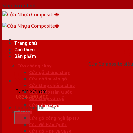
Skip to content
Trang chủ
Giới thiệu
HỆ
Sản phẩm
Cửa Composite siêu 
Cửa chống cháy
Cửa gỗ chống cháy
Cửa nhôm vân gỗ
Cửa thép chống cháy
Tư vấn bán hàng
Cửa Thép Hàn Quốc
0824.400.400
Cửa thép vân gỗ
Cửa vân gỗ 5D
Tìm kiếm:
Cửa gỗ
Cửa gỗ công nghiệp HDF
Cửa Gỗ Hàn Quốc
Cửa gỗ HDF VENEER