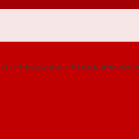
 THỐNG SHOWROOM SAIGONDOOR
bền, chống nước tuyệt đối, chống mối mọt, lắp đặt nhanh gọ