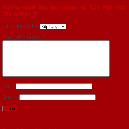
Hãy là người đầu tiên nhận xét “Cửa ABS KOS
301 W0901 3”
Đánh giá của bạn
Nhận xét của bạn
*
Tên
*
Email
*