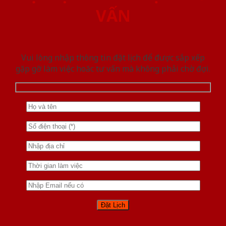
VẤN
Vui lòng nhập thông tin đặt lịch để được sắp xếp
gặp gỡ làm việc hoăc tư vấn mà không phải chờ đợi.