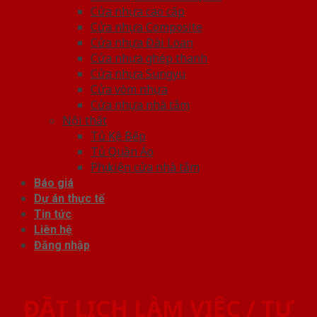
Cửa nhựa cao cấp
Cửa nhựa Composite
Cửa nhựa Đài Loan
Cửa nhựa ghép thanh
Cửa nhựa Sungyu
Cửa vòm nhựa
Cửa nhựa nhà tắm
Nội thất
Tủ Kệ Bếp
Tủ Quần Áo
Phụ kiện cửa nhà tắm
Báo giá
Dự án thực tế
Tin tức
Liên hệ
Đăng nhập
ĐẶT LỊCH LÀM VIỆC / TƯ