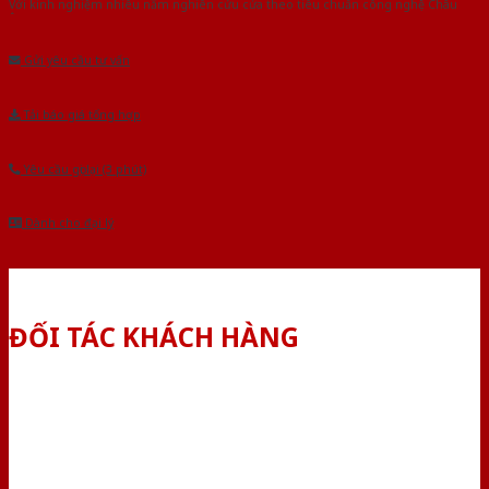
Với kinh nghiệm nhiêu năm nghiên cứu cửa theo tiêu chuẩn công nghệ Châu
Âu.Chúng tôi tự tin là nhà sản xuất & cung cấp hàng đầu tại Việt Nam!
Gửi yêu cầu tư vấn
Tải báo giá tổng hợp
Yêu cầu gọi lại (3 phút)
Dành cho đại lý
ĐỐI TÁC KHÁCH HÀNG