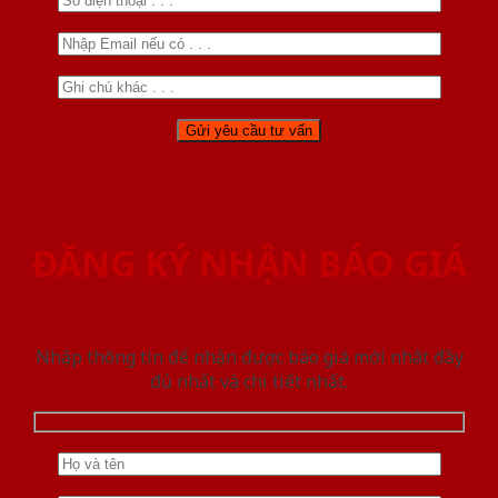
ĐĂNG KÝ NHẬN BÁO GIÁ
Nhập thông tin để nhận được báo giá mới nhât đầy
đủ nhất và chi tiết nhất.