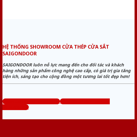
HỆ THỐNG SHOWROOM CỬA THÉP CỬA SẮT
SAIGONDOOR
SAIGONDOOR luôn nỗ lực mang đến cho đối tác và khách
hàng những sản phẩm công nghệ cao cấp, có giá trị gia tăng
tiện ích, sáng tạo cho cộng đồng một tương lai tốt đẹp hơn!
www.cuanhuacomposite.org
Tổng đài tư vấn miễn phí:
0824.400.400