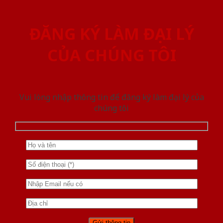
ĐĂNG KÝ LÀM ĐẠI LÝ
CỦA CHÚNG TÔI
Vui lòng nhập thông tin để đăng ký làm đại lý của
chúng tôi