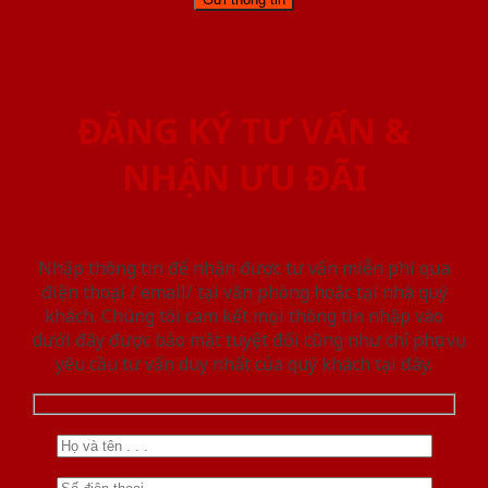
ĐĂNG KÝ TƯ VẤN &
NHẬN ƯU ĐÃI
Nhập thông tin để nhận được tư vấn miễn phí qua
điện thoại / email/ tại văn phòng hoặc tại nhà quý
khách. Chúng tôi cam kết mọi thông tin nhập vào
dưới đây được bảo mật tuyệt đối cũng như chỉ phục vụ
yêu cầu tư vấn duy nhất của quý khách tại đây.