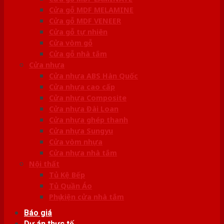
Cửa gỗ MDF MELAMINE
Cửa gỗ MDF VENEER
Cửa gỗ tự nhiên
Cửa vòm gỗ
Cửa gỗ nhà tắm
Cửa nhựa
Cửa nhựa ABS Hàn Quốc
Cửa nhựa cao cấp
Cửa nhựa Composite
Cửa nhựa Đài Loan
Cửa nhựa ghép thanh
Cửa nhựa Sungyu
Cửa vòm nhựa
Cửa nhựa nhà tắm
Nội thất
Tủ Kệ Bếp
Tủ Quần Áo
Phụ kiện cửa nhà tắm
Báo giá
Dự án thực tế