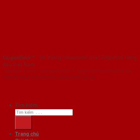
SaigonDoor™
- Hệ thống Showroom cửa Composite hàng
đầu Việt Nam
Copyright ⓒ 2016 – 2026 SaigonDoor™ - www.cuanhuacomposite.org |
Thiết kế Web & Vận hành bởi CÔNG NGHỆ VIỆT JSC
Tìm kiếm:
Trang chủ