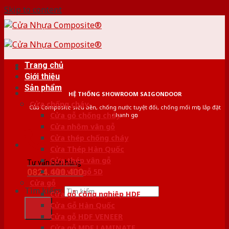
Skip to content
Trang chủ
Giới thiệu
Sản phẩm
HỆ THỐNG SHOWROOM SAIGONDOOR
Cửa chống cháy
Cửa Composite siêu bền, chống nước tuyệt đối, chống mối mọt, lắp đặt
Cửa gỗ chống cháy
nhanh gọn
Cửa nhôm vân gỗ
Cửa thép chống cháy
Cửa Thép Hàn Quốc
Cửa thép vân gỗ
Tư vấn bán hàng
0824.400.400
Cửa vân gỗ 5D
Cửa gỗ
Tìm kiếm:
Cửa gỗ công nghiệp HDF
Cửa Gỗ Hàn Quốc
Cửa gỗ HDF VENEER
Cửa gỗ MDF LAMINATE