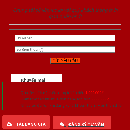
Chúng tôi sẽ liên lạc lại với quý khách trong thời
gian ngắn nhất
Khuyến mại
Quà tặng đồ nội thất trang trí lên đến
1.000.000đ
Giảm trực tiếp khi mua đơn hàng lớn hơn
3.000.000đ
Nhiều ưu đãi lớn khi đăng ký tài khoản thành viên thân thiết
TẢI BẢNG GIÁ
ĐĂNG KÝ TƯ VẤN