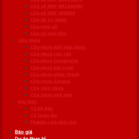
Cửa gỗ MDF MELAMINE
Cửa gỗ MDF VENEER
Cửa gỗ tự nhiên
Cửa vòm gỗ
Cửa gỗ nhà tắm
Cửa nhựa
Cửa nhựa ABS Hàn Quốc
Cửa nhựa cao cấp
Cửa nhựa Composite
Cửa nhựa Đài Loan
Cửa nhựa ghép thanh
Cửa nhựa Sungyu
Cửa vòm nhựa
Cửa nhựa nhà tắm
Nội thất
Tủ Kệ Bếp
Tủ Quần Áo
Phụ kiện cửa nhà tắm
Báo giá
Dự án thực tế