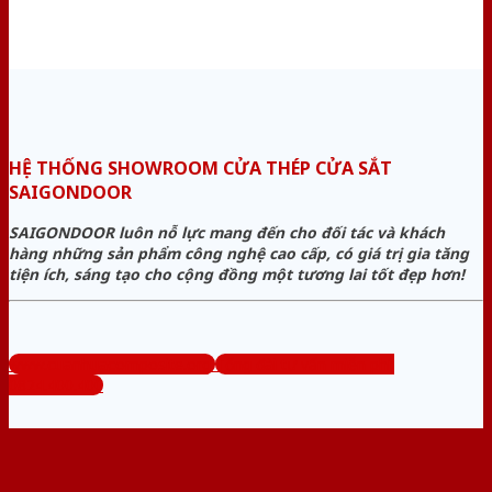
HỆ THỐNG SHOWROOM CỬA THÉP CỬA SẮT
SAIGONDOOR
SAIGONDOOR luôn nỗ lực mang đến cho đối tác và khách
hàng những sản phẩm công nghệ cao cấp, có giá trị gia tăng
tiện ích, sáng tạo cho cộng đồng một tương lai tốt đẹp hơn!
www.cuanhuacomposite.org
Tổng đài tư vấn miễn phí:
0824.400.400