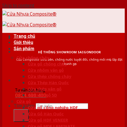
Skip to content
Trang chủ
Giới thiệu
Sản phẩm
HỆ THỐNG SHOWROOM SAIGONDOOR
Cửa chống cháy
Cửa Composite siêu bền, chống nước tuyệt đối, chống mối mọt, lắp đặt
Cửa gỗ chống cháy
nhanh gọn
Cửa nhôm vân gỗ
Cửa thép chống cháy
Cửa Thép Hàn Quốc
Cửa thép vân gỗ
Tư vấn bán hàng
0824.400.400
Cửa vân gỗ 5D
Cửa gỗ
Tìm kiếm:
Cửa gỗ công nghiệp HDF
Cửa Gỗ Hàn Quốc
Cửa gỗ HDF VENEER
Cửa gỗ MDF LAMINATE