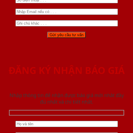
ĐĂNG KÝ NHẬN BÁO GIÁ
Nhập thông tin để nhận được báo giá mới nhât đầy
đủ nhất và chi tiết nhất.