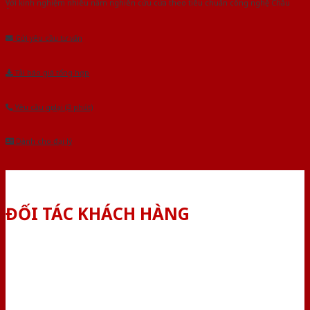
Với kinh nghiệm nhiêu năm nghiên cứu cửa theo tiêu chuẩn công nghệ Châu
Âu.Chúng tôi tự tin là nhà sản xuất & cung cấp hàng đầu tại Việt Nam!
Gửi yêu cầu tư vấn
Tải báo giá tổng hợp
Yêu cầu gọi lại (3 phút)
Dành cho đại lý
ĐỐI TÁC KHÁCH HÀNG