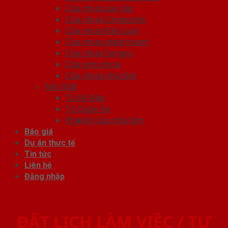
Cửa nhựa cao cấp
Cửa nhựa Composite
Cửa nhựa Đài Loan
Cửa nhựa ghép thanh
Cửa nhựa Sungyu
Cửa vòm nhựa
Cửa nhựa nhà tắm
Nội thất
Tủ Kệ Bếp
Tủ Quần Áo
Phụ kiện cửa nhà tắm
Báo giá
Dự án thực tế
Tin tức
Liên hệ
Đăng nhập
ĐẶT LỊCH LÀM VIỆC / TƯ