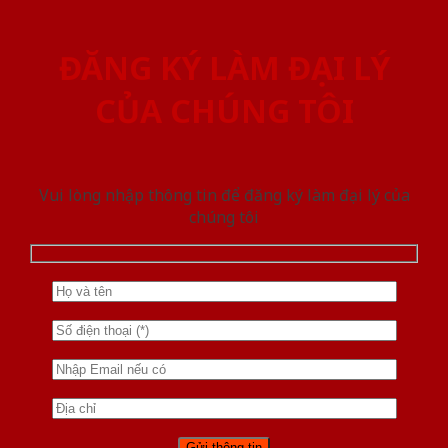
ĐĂNG KÝ LÀM ĐẠI LÝ
CỦA CHÚNG TÔI
Vui lòng nhập thông tin để đăng ký làm đại lý của
chúng tôi