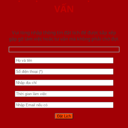
VẤN
Vui lòng nhập thông tin đặt lịch để được sắp xếp
gặp gỡ làm việc hoăc tư vấn mà không phải chờ đợi.