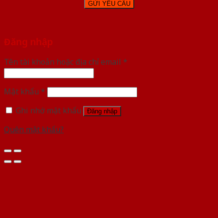
Đăng nhập
Tên tài khoản hoặc địa chỉ email
*
Mật khẩu
*
Ghi nhớ mật khẩu
Đăng nhập
Quên mật khẩu?