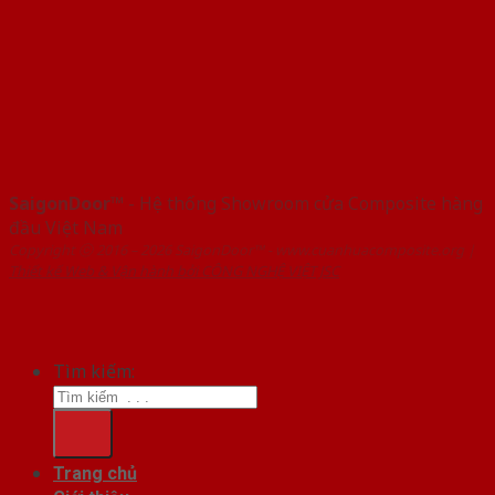
SaigonDoor™
- Hệ thống Showroom cửa Composite hàng
đầu Việt Nam
Copyright ⓒ 2016 – 2026 SaigonDoor™ - www.cuanhuacomposite.org |
Thiết kế Web & Vận hành bởi CÔNG NGHỆ VIỆT JSC
Tìm kiếm:
Trang chủ