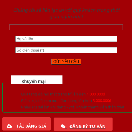
Chúng tôi sẽ liên lạc lại với quý khách trong thời
gian ngắn nhất
Khuyến mại
Quà tặng đồ nội thất trang trí lên đến
1.000.000đ
Giảm trực tiếp khi mua đơn hàng lớn hơn
3.000.000đ
Nhiều ưu đãi lớn khi đăng ký tài khoản thành viên thân thiết
TẢI BẢNG GIÁ
ĐĂNG KÝ TƯ VẤN