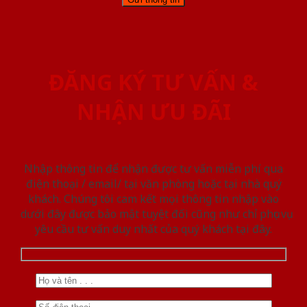
ĐĂNG KÝ TƯ VẤN &
NHẬN ƯU ĐÃI
Nhập thông tin để nhận được tư vấn miễn phí qua
điện thoại / email/ tại văn phòng hoặc tại nhà quý
khách. Chúng tôi cam kết mọi thông tin nhập vào
dưới đây được bảo mật tuyệt đối cũng như chỉ phục vụ
yêu cầu tư vấn duy nhất của quý khách tại đây.