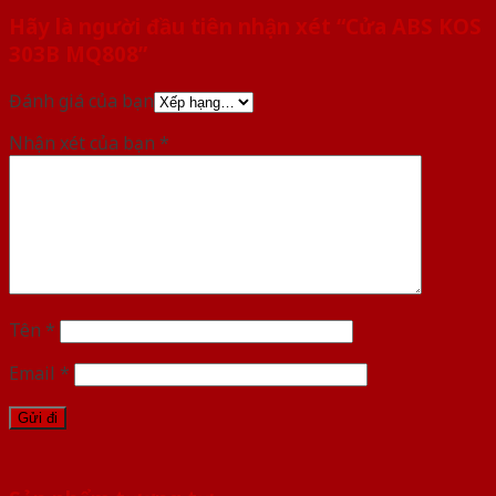
Hãy là người đầu tiên nhận xét “Cửa ABS KOS
303B MQ808”
Đánh giá của bạn
Nhận xét của bạn
*
Tên
*
Email
*