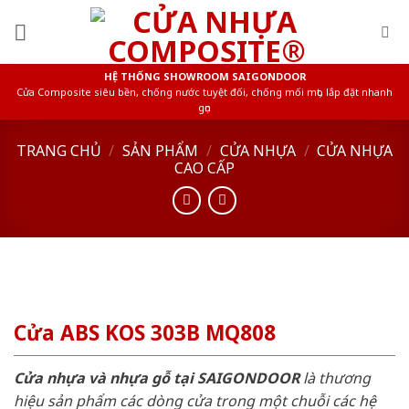
Skip
to
content
HỆ THỐNG SHOWROOM SAIGONDOOR
Cửa Composite siêu bền, chống nước tuyệt đối, chống mối mọt, lắp đặt nhanh
gọn
TRANG CHỦ
/
SẢN PHẨM
/
CỬA NHỰA
/
CỬA NHỰA
CAO CẤP
Cửa ABS KOS 303B MQ808
Cửa nhựa và nhựa gỗ tại SAIGONDOOR
là thương
hiệu sản phẩm các dòng cửa trong một chuỗi các hệ