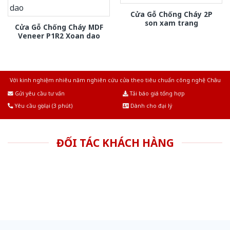
Cửa Gỗ Chống Cháy 2P
son xam trang
Cửa Gỗ Chống Cháy MDF
Veneer P1R2 Xoan dao
Với kinh nghiệm nhiêu năm nghiên cứu cửa theo tiêu chuẩn công nghệ Châu
Âu.Chúng tôi tự tin là nhà sản xuất & cung cấp hàng đầu tại Việt Nam!
Gửi yêu cầu tư vấn
Tải báo giá tổng hợp
Yêu cầu gọi lại (3 phút)
Dành cho đại lý
ĐỐI TÁC KHÁCH HÀNG