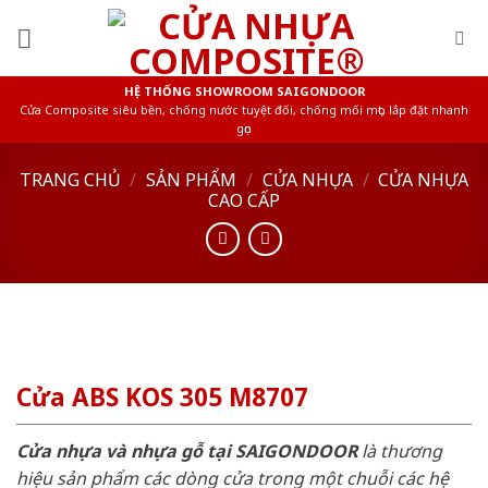
Skip
to
content
HỆ THỐNG SHOWROOM SAIGONDOOR
Cửa Composite siêu bền, chống nước tuyệt đối, chống mối mọt, lắp đặt nhanh
gọn
TRANG CHỦ
/
SẢN PHẨM
/
CỬA NHỰA
/
CỬA NHỰA
CAO CẤP
Cửa ABS KOS 305 M8707
Cửa nhựa và nhựa gỗ tại SAIGONDOOR
là thương
hiệu sản phẩm các dòng cửa trong một chuỗi các hệ