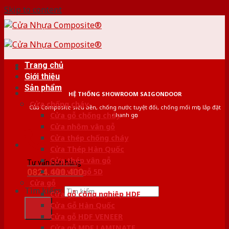
Skip to content
Trang chủ
Giới thiệu
Sản phẩm
HỆ THỐNG SHOWROOM SAIGONDOOR
Cửa chống cháy
Cửa Composite siêu bền, chống nước tuyệt đối, chống mối mọt, lắp đặt
Cửa gỗ chống cháy
nhanh gọn
Cửa nhôm vân gỗ
Cửa thép chống cháy
Cửa Thép Hàn Quốc
Cửa thép vân gỗ
Tư vấn bán hàng
0824.400.400
Cửa vân gỗ 5D
Cửa gỗ
Tìm kiếm:
Cửa gỗ công nghiệp HDF
Cửa Gỗ Hàn Quốc
Cửa gỗ HDF VENEER
Cửa gỗ MDF LAMINATE