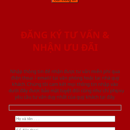
ĐĂNG KÝ TƯ VẤN &
NHẬN ƯU ĐÃI
Nhập thông tin để nhận được tư vấn miễn phí qua
điện thoại / email/ tại văn phòng hoặc tại nhà quý
khách. Chúng tôi cam kết mọi thông tin nhập vào
dưới đây được bảo mật tuyệt đối cũng như chỉ phục vụ
yêu cầu tư vấn duy nhất của quý khách tại đây.