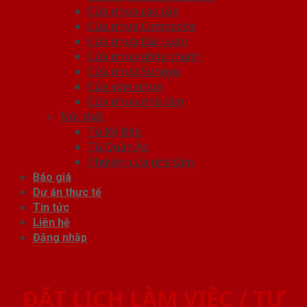
Cửa nhựa cao cấp
Cửa nhựa Composite
Cửa nhựa Đài Loan
Cửa nhựa ghép thanh
Cửa nhựa Sungyu
Cửa vòm nhựa
Cửa nhựa nhà tắm
Nội thất
Tủ Kệ Bếp
Tủ Quần Áo
Phụ kiện cửa nhà tắm
Báo giá
Dự án thực tế
Tin tức
Liên hệ
Đăng nhập
ĐẶT LỊCH LÀM VIỆC / TƯ