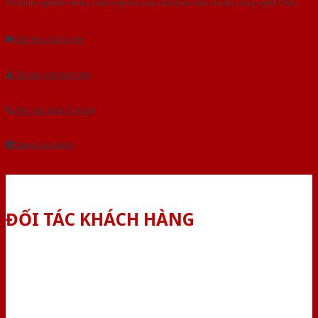
Với kinh nghiệm nhiêu năm nghiên cứu cửa theo tiêu chuẩn công nghệ Châu
Âu.Chúng tôi tự tin là nhà sản xuất & cung cấp hàng đầu tại Việt Nam!
Gửi yêu cầu tư vấn
Tải báo giá tổng hợp
Yêu cầu gọi lại (3 phút)
Dành cho đại lý
ĐỐI TÁC KHÁCH HÀNG