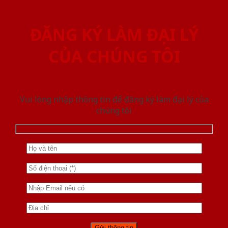
ĐĂNG KÝ LÀM ĐẠI LÝ
CỦA CHÚNG TÔI
Vui lòng nhập thông tin để đăng ký làm đại lý của
chúng tôi