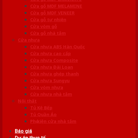
Cửa gỗ MDF MELAMINE
Cửa gỗ MDF VENEER
Cửa gỗ tự nhiên
Cửa vòm gỗ
Cửa gỗ nhà tắm
Cửa nhựa
Cửa nhựa ABS Hàn Quốc
Cửa nhựa cao cấp
Cửa nhựa Composite
Cửa nhựa Đài Loan
Cửa nhựa ghép thanh
Cửa nhựa Sungyu
Cửa vòm nhựa
Cửa nhựa nhà tắm
Nội thất
Tủ Kệ Bếp
Tủ Quần Áo
Phụ kiện cửa nhà tắm
Báo giá
Dự án thực tế