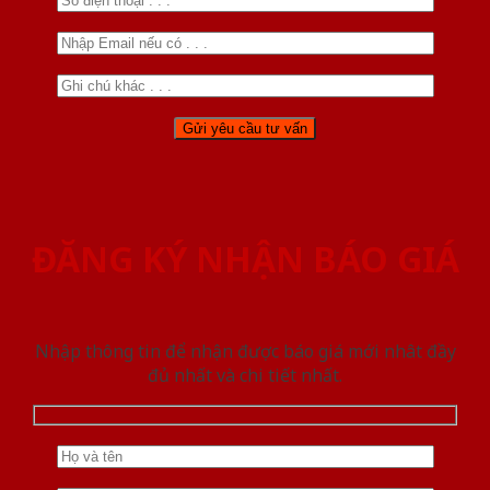
ĐĂNG KÝ NHẬN BÁO GIÁ
Nhập thông tin để nhận được báo giá mới nhât đầy
đủ nhất và chi tiết nhất.