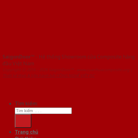
SaigonDoor™
- Hệ thống Showroom cửa Composite hàng
đầu Việt Nam
Copyright ⓒ 2016 – 2026 SaigonDoor™ - www.cuanhuacomposite.org |
Thiết kế Web & Vận hành bởi CÔNG NGHỆ VIỆT JSC
Tìm kiếm:
Trang chủ