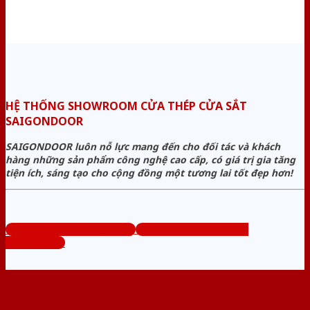
HỆ THỐNG SHOWROOM CỬA THÉP CỬA SẮT
SAIGONDOOR
SAIGONDOOR luôn nỗ lực mang đến cho đối tác và khách
hàng những sản phẩm công nghệ cao cấp, có giá trị gia tăng
tiện ích, sáng tạo cho cộng đồng một tương lai tốt đẹp hơn!
www.cuanhuacomposite.org
Tổng đài tư vấn miễn phí:
0824.400.400