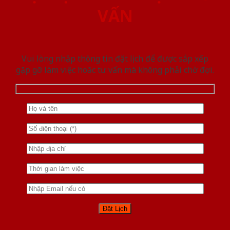
VẤN
Vui lòng nhập thông tin đặt lịch để được sắp xếp
gặp gỡ làm việc hoăc tư vấn mà không phải chờ đợi.