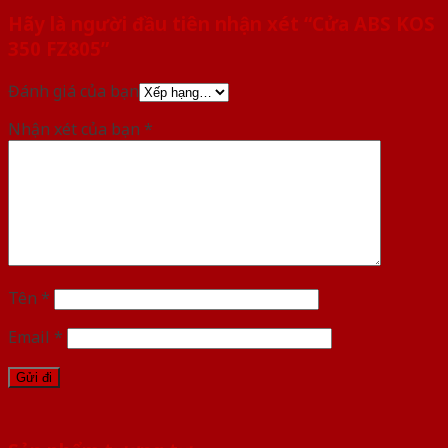
Hãy là người đầu tiên nhận xét “Cửa ABS KOS
350 FZ805”
Đánh giá của bạn
Nhận xét của bạn
*
Tên
*
Email
*