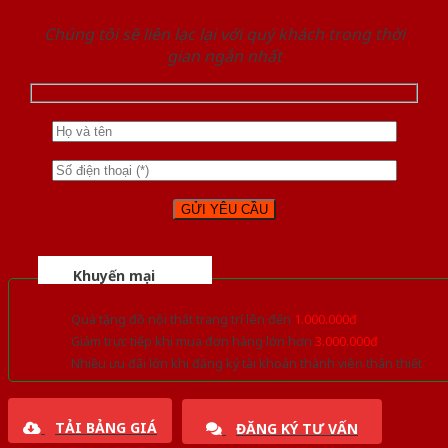
Chúng tôi sẽ liên lạc lại với quý khách trong thời
gian ngắn nhất
Khuyến mại
Quà tặng đồ nội thất trang trí lên đến
1.000.000đ
Giảm trực tiếp khi mua đơn hàng lớn hơn
3.000.000đ
Nhiều ưu đãi lớn khi đăng ký tài khoản thành viên thân thiết
TẢI BẢNG GIÁ
ĐĂNG KÝ TƯ VẤN