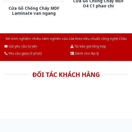
Cửa Gỗ Chống Cháy MDF
O4 C1 phao chi
Cửa Gỗ Chống Cháy MDF
Laminate van ngang
Với kinh nghiệm nhiêu năm nghiên cứu cửa theo tiêu chuẩn công nghệ Châu
Âu.Chúng tôi tự tin là nhà sản xuất & cung cấp hàng đầu tại Việt Nam!
Gửi yêu cầu tư vấn
Tải báo giá tổng hợp
Yêu cầu gọi lại (3 phút)
Dành cho đại lý
ĐỐI TÁC KHÁCH HÀNG