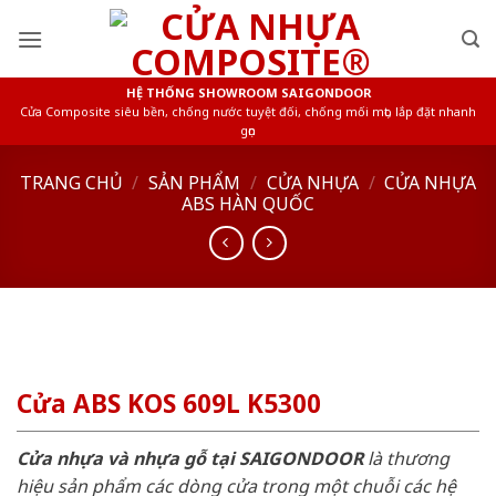
Skip
to
content
HỆ THỐNG SHOWROOM SAIGONDOOR
Cửa Composite siêu bền, chống nước tuyệt đối, chống mối mọt, lắp đặt nhanh
gọn
TRANG CHỦ
/
SẢN PHẨM
/
CỬA NHỰA
/
CỬA NHỰA
ABS HÀN QUỐC
Cửa ABS KOS 609L K5300
Cửa nhựa và nhựa gỗ tại SAIGONDOOR
là thương
hiệu sản phẩm các dòng cửa trong một chuỗi các hệ