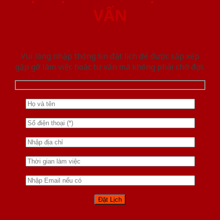
VẤN
Vui lòng nhập thông tin đặt lịch để được sắp xếp
gặp gỡ làm việc hoăc tư vấn mà không phải chờ đợi.