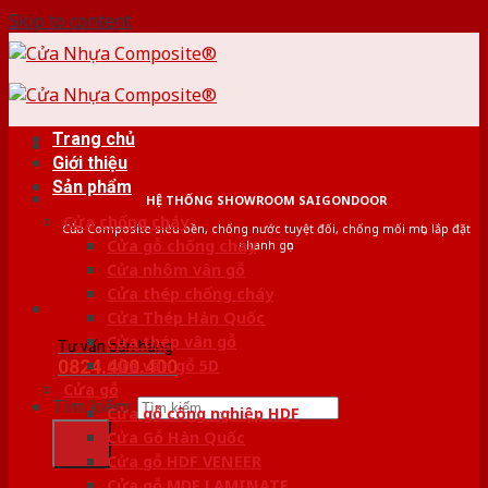
Skip to content
Trang chủ
Giới thiệu
Sản phẩm
HỆ THỐNG SHOWROOM SAIGONDOOR
Cửa chống cháy
Cửa Composite siêu bền, chống nước tuyệt đối, chống mối mọt, lắp đặt
Cửa gỗ chống cháy
nhanh gọn
Cửa nhôm vân gỗ
Cửa thép chống cháy
Cửa Thép Hàn Quốc
Cửa thép vân gỗ
Tư vấn bán hàng
0824.400.400
Cửa vân gỗ 5D
Cửa gỗ
Tìm kiếm:
Cửa gỗ công nghiệp HDF
Cửa Gỗ Hàn Quốc
Cửa gỗ HDF VENEER
Cửa gỗ MDF LAMINATE