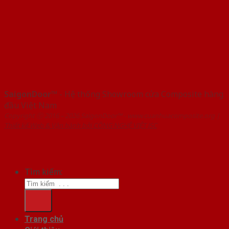
SaigonDoor™
- Hệ thống Showroom cửa Composite hàng
đầu Việt Nam
Copyright ⓒ 2016 – 2026 SaigonDoor™ - www.cuanhuacomposite.org |
Thiết kế Web & Vận hành bởi CÔNG NGHỆ VIỆT JSC
Tìm kiếm:
Trang chủ