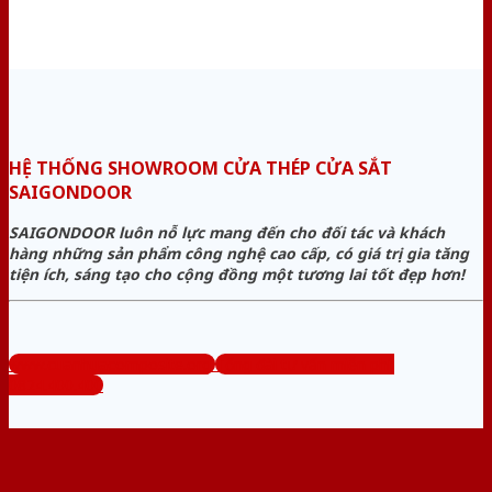
HỆ THỐNG SHOWROOM CỬA THÉP CỬA SẮT
SAIGONDOOR
SAIGONDOOR luôn nỗ lực mang đến cho đối tác và khách
hàng những sản phẩm công nghệ cao cấp, có giá trị gia tăng
tiện ích, sáng tạo cho cộng đồng một tương lai tốt đẹp hơn!
www.cuanhuacomposite.org
Tổng đài tư vấn miễn phí:
0824.400.400