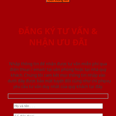
ĐĂNG KÝ TƯ VẤN &
NHẬN ƯU ĐÃI
Nhập thông tin để nhận được tư vấn miễn phí qua
điện thoại / email/ tại văn phòng hoặc tại nhà quý
khách. Chúng tôi cam kết mọi thông tin nhập vào
dưới đây được bảo mật tuyệt đối cũng như chỉ phục vụ
yêu cầu tư vấn duy nhất của quý khách tại đây.