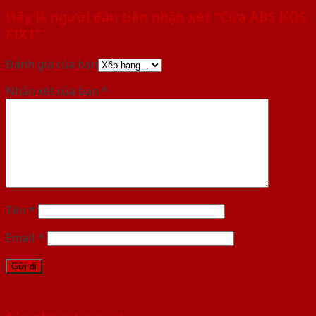
Hãy là người đầu tiên nhận xét “Cửa ABS KOS
FIX1”
Đánh giá của bạn
Nhận xét của bạn
*
Tên
*
Email
*