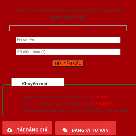
Chúng tôi sẽ liên lạc lại với quý khách trong thời
gian ngắn nhất
Khuyến mại
Quà tặng đồ nội thất trang trí lên đến
1.000.000đ
Giảm trực tiếp khi mua đơn hàng lớn hơn
3.000.000đ
Nhiều ưu đãi lớn khi đăng ký tài khoản thành viên thân thiết
TẢI BẢNG GIÁ
ĐĂNG KÝ TƯ VẤN