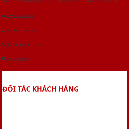
Với kinh nghiệm nhiêu năm nghiên cứu cửa theo tiêu chuẩn công nghệ Châu
Âu.Chúng tôi tự tin là nhà sản xuất & cung cấp hàng đầu tại Việt Nam!
Gửi yêu cầu tư vấn
Tải báo giá tổng hợp
Yêu cầu gọi lại (3 phút)
Dành cho đại lý
ĐỐI TÁC KHÁCH HÀNG