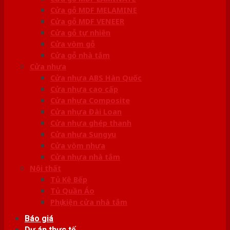
Cửa gỗ MDF MELAMINE
Cửa gỗ MDF VENEER
Cửa gỗ tự nhiên
Cửa vòm gỗ
Cửa gỗ nhà tắm
Cửa nhựa
Cửa nhựa ABS Hàn Quốc
Cửa nhựa cao cấp
Cửa nhựa Composite
Cửa nhựa Đài Loan
Cửa nhựa ghép thanh
Cửa nhựa Sungyu
Cửa vòm nhựa
Cửa nhựa nhà tắm
Nội thất
Tủ Kệ Bếp
Tủ Quần Áo
Phụ kiện cửa nhà tắm
Báo giá
Dự án thực tế