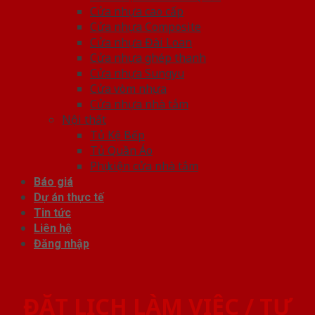
Cửa nhựa cao cấp
Cửa nhựa Composite
Cửa nhựa Đài Loan
Cửa nhựa ghép thanh
Cửa nhựa Sungyu
Cửa vòm nhựa
Cửa nhựa nhà tắm
Nội thất
Tủ Kệ Bếp
Tủ Quần Áo
Phụ kiện cửa nhà tắm
Báo giá
Dự án thực tế
Tin tức
Liên hệ
Đăng nhập
ĐẶT LỊCH LÀM VIỆC / TƯ