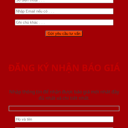
ĐĂNG KÝ NHẬN BÁO GIÁ
Nhập thông tin để nhận được báo giá mới nhât đầy
đủ nhất và chi tiết nhất.