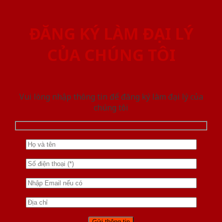
ĐĂNG KÝ LÀM ĐẠI LÝ
CỦA CHÚNG TÔI
Vui lòng nhập thông tin để đăng ký làm đại lý của
chúng tôi