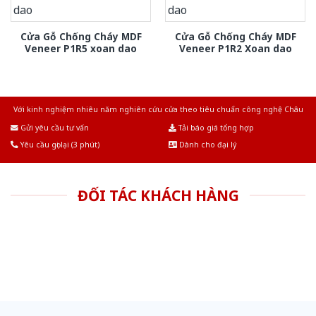
Cửa Gỗ Chống Cháy MDF
Cửa Gỗ Chống Cháy MDF
Veneer P1R5 xoan dao
Veneer P1R2 Xoan dao
Với kinh nghiệm nhiêu năm nghiên cứu cửa theo tiêu chuẩn công nghệ Châu
Âu.Chúng tôi tự tin là nhà sản xuất & cung cấp hàng đầu tại Việt Nam!
Gửi yêu cầu tư vấn
Tải báo giá tổng hợp
Yêu cầu gọi lại (3 phút)
Dành cho đại lý
ĐỐI TÁC KHÁCH HÀNG