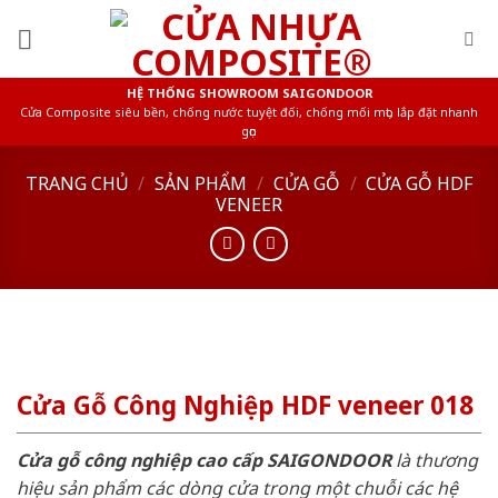
Skip
to
content
HỆ THỐNG SHOWROOM SAIGONDOOR
Cửa Composite siêu bền, chống nước tuyệt đối, chống mối mọt, lắp đặt nhanh
gọn
TRANG CHỦ
/
SẢN PHẨM
/
CỬA GỖ
/
CỬA GỖ HDF
VENEER
Cửa Gỗ Công Nghiệp HDF veneer 018
Cửa gỗ công nghiệp cao cấp SAIGONDOOR
là thương
hiệu sản phẩm các dòng cửa trong một chuỗi các hệ