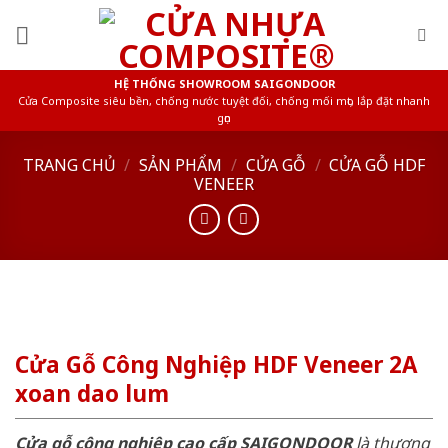
Skip
to
content
HỆ THỐNG SHOWROOM SAIGONDOOR
Cửa Composite siêu bền, chống nước tuyệt đối, chống mối mọt, lắp đặt nhanh
gọn
TRANG CHỦ
/
SẢN PHẨM
/
CỬA GỖ
/
CỬA GỖ HDF
VENEER
Cửa Gỗ Công Nghiệp HDF Veneer 2A
xoan dao lum
Cửa gỗ công nghiệp cao cấp SAIGONDOOR
là thương