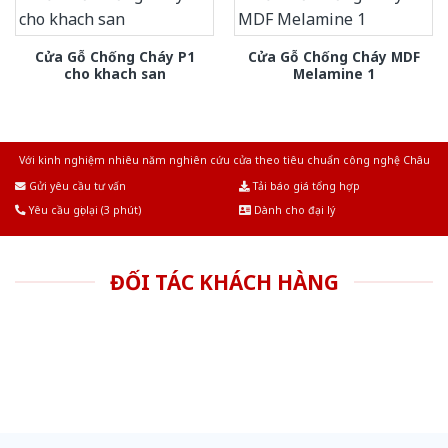
Cửa Gỗ Chống Cháy P1
Cửa Gỗ Chống Cháy MDF
cho khach san
Melamine 1
Với kinh nghiệm nhiêu năm nghiên cứu cửa theo tiêu chuẩn công nghệ Châu
Âu.Chúng tôi tự tin là nhà sản xuất & cung cấp hàng đầu tại Việt Nam!
Gửi yêu cầu tư vấn
Tải báo giá tổng hợp
Yêu cầu gọi lại (3 phút)
Dành cho đại lý
ĐỐI TÁC KHÁCH HÀNG