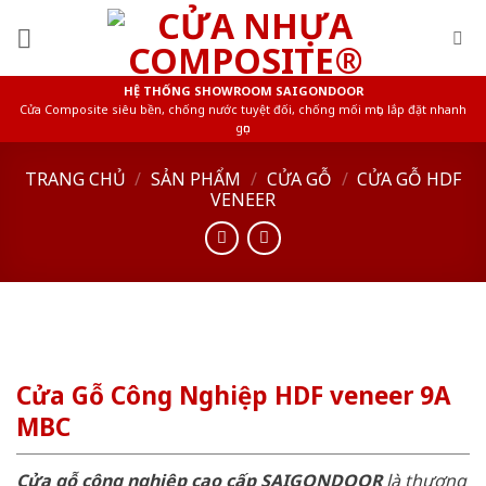
Skip
to
content
HỆ THỐNG SHOWROOM SAIGONDOOR
Cửa Composite siêu bền, chống nước tuyệt đối, chống mối mọt, lắp đặt nhanh
gọn
TRANG CHỦ
/
SẢN PHẨM
/
CỬA GỖ
/
CỬA GỖ HDF
VENEER
Cửa Gỗ Công Nghiệp HDF veneer 9A
MBC
Cửa gỗ công nghiệp cao cấp SAIGONDOOR
là thương