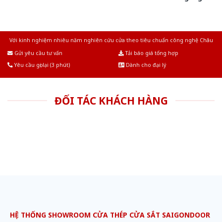
Với kinh nghiệm nhiêu năm nghiên cứu cửa theo tiêu chuẩn công nghệ Châu
Âu.Chúng tôi tự tin là nhà sản xuất & cung cấp hàng đầu tại Việt Nam!
Gửi yêu cầu tư vấn
Tải báo giá tổng hợp
Yêu cầu gọi lại (3 phút)
Dành cho đại lý
ĐỐI TÁC KHÁCH HÀNG
HỆ THỐNG SHOWROOM CỬA THÉP CỬA SẮT SAIGONDOOR