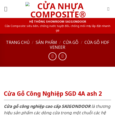
Skip
to
content
HỆ THỐNG SHOWROOM SAIGONDOOR
Cửa Composite siêu bền, chống nước tuyệt đối, chống mối mọt, lắp đặt nhanh
gọn
TRANG CHỦ
/
SẢN PHẨM
/
CỬA GỖ
/
CỬA GỖ HDF
VENEER
Cửa Gỗ Công Nghiệp SGD 4A ash 2
Cửa gỗ công nghiệp cao cấp SAIGONDOOR
là thương
hiệu sản phẩm các dòng cửa trong một chuỗi các hệ