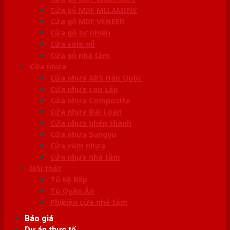
Cửa gỗ MDF MELAMINE
Cửa gỗ MDF VENEER
Cửa gỗ tự nhiên
Cửa vòm gỗ
Cửa gỗ nhà tắm
Cửa nhựa
Cửa nhựa ABS Hàn Quốc
Cửa nhựa cao cấp
Cửa nhựa Composite
Cửa nhựa Đài Loan
Cửa nhựa ghép thanh
Cửa nhựa Sungyu
Cửa vòm nhựa
Cửa nhựa nhà tắm
Nội thất
Tủ Kệ Bếp
Tủ Quần Áo
Phụ kiện cửa nhà tắm
Báo giá
Dự án thực tế