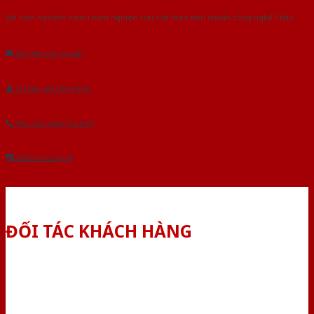
Với kinh nghiệm nhiêu năm nghiên cứu cửa theo tiêu chuẩn công nghệ Châu
Âu.Chúng tôi tự tin là nhà sản xuất & cung cấp hàng đầu tại Việt Nam!
Gửi yêu cầu tư vấn
Tải báo giá tổng hợp
Yêu cầu gọi lại (3 phút)
Dành cho đại lý
ĐỐI TÁC KHÁCH HÀNG