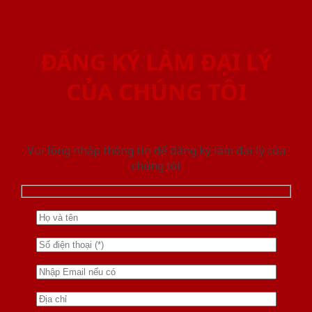
ĐĂNG KÝ LÀM ĐẠI LÝ
CỦA CHÚNG TÔI
Vui lòng nhập thông tin để đăng ký làm đại lý của
chúng tôi