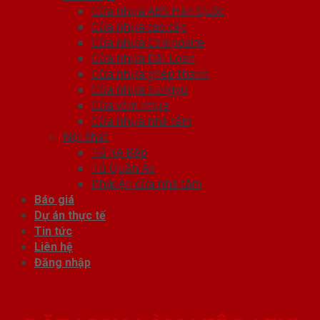
Cửa nhựa ABS Hàn Quốc
Cửa nhựa cao cấp
Cửa nhựa Composite
Cửa nhựa Đài Loan
Cửa nhựa ghép thanh
Cửa nhựa Sungyu
Cửa vòm nhựa
Cửa nhựa nhà tắm
Nội thất
Tủ Kệ Bếp
Tủ Quần Áo
Phụ kiện cửa nhà tắm
Báo giá
Dự án thực tế
Tin tức
Liên hệ
Đăng nhập