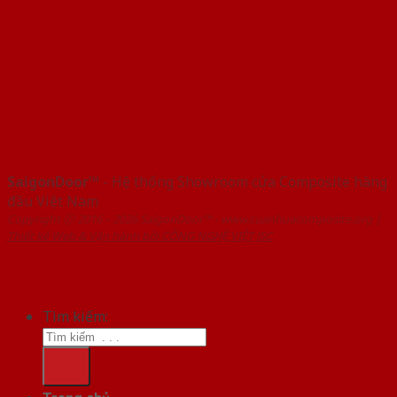
SaigonDoor™
- Hệ thống Showroom cửa Composite hàng
đầu Việt Nam
Copyright ⓒ 2016 – 2026 SaigonDoor™ - www.cuanhuacomposite.org |
Thiết kế Web & Vận hành bởi CÔNG NGHỆ VIỆT JSC
Tìm kiếm: