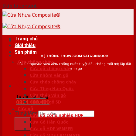
Skip to content
Trang chủ
Giới thiệu
Sản phẩm
HỆ THỐNG SHOWROOM SAIGONDOOR
Cửa chống cháy
Cửa Composite siêu bền, chống nước tuyệt đối, chống mối mọt, lắp đặt
Cửa gỗ chống cháy
nhanh gọn
Cửa nhôm vân gỗ
Cửa thép chống cháy
Cửa Thép Hàn Quốc
Cửa thép vân gỗ
Tư vấn bán hàng
0824.400.400
Cửa vân gỗ 5D
Cửa gỗ
Tìm kiếm:
Cửa gỗ công nghiệp HDF
Cửa Gỗ Hàn Quốc
Cửa gỗ HDF VENEER
Cửa gỗ MDF LAMINATE