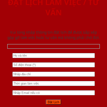
ĐẶT LỊCH LÀM VIỆC / TƯ
VẤN
Vui lòng nhập thông tin đặt lịch để được sắp xếp
gặp gỡ làm việc hoăc tư vấn mà không phải chờ đợi.