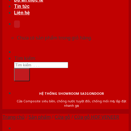
Tin tức
Liên hệ
Chưa có sản phẩm trong giỏ hàng.
Tìm kiếm:
HỆ THỐNG SHOWROOM SAIGONDOOR
Cửa Composite siêu bền, chống nước tuyệt đối, chống mối mọt, lắp đặt
nhanh gọn
Trang chủ
/
Sản phẩm
/
Cửa gỗ
/
Cửa gỗ HDF VENEER