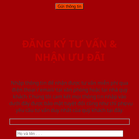
ĐĂNG KÝ TƯ VẤN &
NHẬN ƯU ĐÃI
Nhập thông tin để nhận được tư vấn miễn phí qua
điện thoại / email/ tại văn phòng hoặc tại nhà quý
khách. Chúng tôi cam kết mọi thông tin nhập vào
dưới đây được bảo mật tuyệt đối cũng như chỉ phục vụ
yêu cầu tư vấn duy nhất của quý khách tại đây.