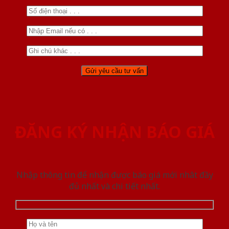
ĐĂNG KÝ NHẬN BÁO GIÁ
Nhập thông tin để nhận được báo giá mới nhât đầy
đủ nhất và chi tiết nhất.