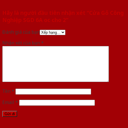
Hãy là người đầu tiên nhận xét “Cửa Gỗ Công
Nghiệp SGD 6A oc cho 2”
Đánh giá của bạn
Nhận xét của bạn
*
Tên
*
Email
*