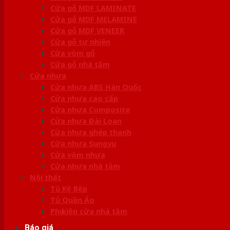
Cửa gỗ MDF LAMINATE
Cửa gỗ MDF MELAMINE
Cửa gỗ MDF VENEER
Cửa gỗ tự nhiên
Cửa vòm gỗ
Cửa gỗ nhà tắm
Cửa nhựa
Cửa nhựa ABS Hàn Quốc
Cửa nhựa cao cấp
Cửa nhựa Composite
Cửa nhựa Đài Loan
Cửa nhựa ghép thanh
Cửa nhựa Sungyu
Cửa vòm nhựa
Cửa nhựa nhà tắm
Nội thất
Tủ Kệ Bếp
Tủ Quần Áo
Phụ kiện cửa nhà tắm
Báo giá