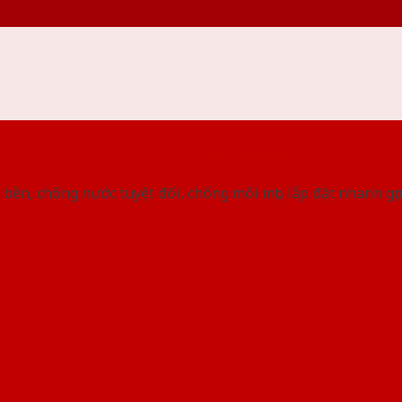
 THỐNG SHOWROOM SAIGONDOOR
bền, chống nước tuyệt đối, chống mối mọt, lắp đặt nhanh gọ