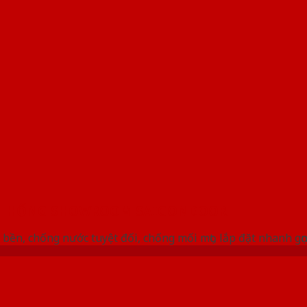
 THỐNG SHOWROOM SAIGONDOOR
bền, chống nước tuyệt đối, chống mối mọt, lắp đặt nhanh gọ