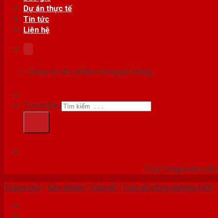
Dự án thực tế
Tin tức
Liên hệ
Chưa có sản phẩm trong giỏ hàng.
Tìm kiếm:
HỆ
Cửa Composite siêu 
Trang chủ
/
Sản phẩm
/
Cửa gỗ
/
Cửa gỗ công nghiệp HDF