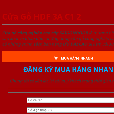
Cửa Gỗ HDF 3A C1 2
Cửa gỗ công nghiệp cao cấp SAIGONDOOR
là thương hi
sản xuất và phân phối những dòng cửa gỗ công nghiệp chấ
có những chính sách bán hàng
ƯU ĐÃI
CAO
đi kèm với sự
MUA HÀNG NHANH
ĐĂNG KÝ MUA HÀNG NHAN
Chúng tôi sẽ liên lạc lại với quý khách trong thời gian