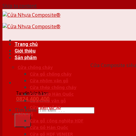
Skip to content
Trang chủ
Giới thiệu
HỆ
Sản phẩm
Cửa Composite siêu 
Cửa chống cháy
Cửa gỗ chống cháy
Cửa nhôm vân gỗ
Cửa thép chống cháy
Tư vấn bán hàng
Cửa Thép Hàn Quốc
0824.400.400
Cửa thép vân gỗ
Cửa vân gỗ 5D
Tìm kiếm:
Cửa gỗ
Cửa gỗ công nghiệp HDF
Cửa Gỗ Hàn Quốc
Cửa gỗ HDF VENEER