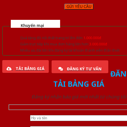
Khuyến mại
Quà tặng đồ nội thất trang trí lên đến
1.000.000đ
Giảm trực tiếp khi mua đơn hàng lớn hơn
3.000.000đ
Nhiều ưu đãi lớn khi đăng ký tài khoản thành viên thân thiết
TẢI BẢNG GIÁ
ĐĂNG KÝ TƯ VẤN
ĐĂN
TẢI BẢNG GIÁ
Đăng ký nhận báo giá mới nhất từ chúng tôi