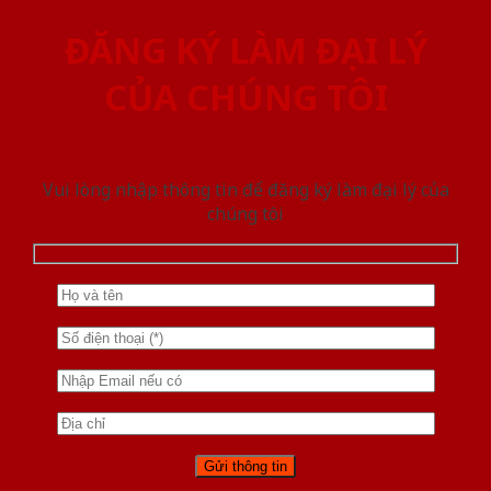
ĐĂNG KÝ LÀM ĐẠI LÝ
CỦA CHÚNG TÔI
Vui lòng nhập thông tin để đăng ký làm đại lý của
chúng tôi