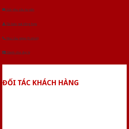
Gửi yêu cầu tư vấn
Tải báo giá tổng hợp
Yêu cầu gọi lại (3 phút)
Dành cho đại lý
ĐỐI TÁC KHÁCH HÀNG