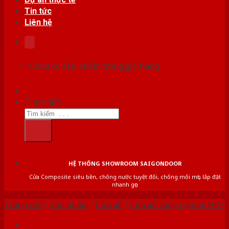
Tin tức
Liên hệ
Chưa có sản phẩm trong giỏ hàng.
Tìm kiếm:
HỆ THỐNG SHOWROOM SAIGONDOOR
Cửa Composite siêu bền, chống nước tuyệt đối, chống mối mọt, lắp đặt
nhanh gọn
Trang chủ
/
Sản phẩm
/
Cửa gỗ
/
Cửa gỗ công nghiệp HDF