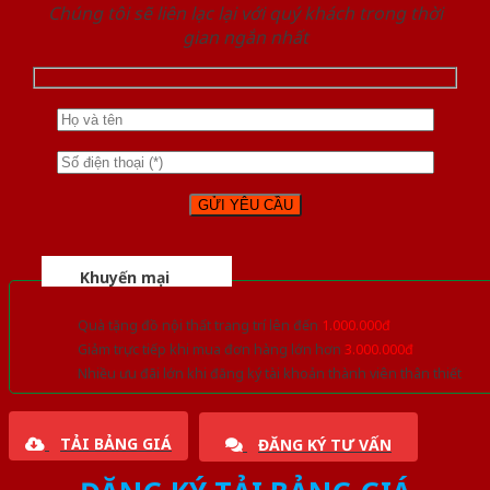
Chúng tôi sẽ liên lạc lại với quý khách trong thời
gian ngắn nhất
Khuyến mại
Quà tặng đồ nội thất trang trí lên đến
1.000.000đ
Giảm trực tiếp khi mua đơn hàng lớn hơn
3.000.000đ
Nhiều ưu đãi lớn khi đăng ký tài khoản thành viên thân thiết
TẢI BẢNG GIÁ
ĐĂNG KÝ TƯ VẤN