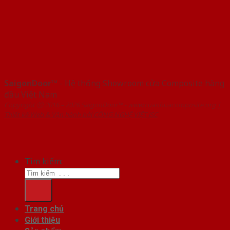
SaigonDoor™
- Hệ thống Showroom cửa Composite hàng
đầu Việt Nam
Copyright ⓒ 2016 – 2026 SaigonDoor™ - www.cuanhuacomposite.org |
Thiết kế Web & Vận hành bởi CÔNG NGHỆ VIỆT JSC
Tìm kiếm:
Trang chủ
Giới thiệu