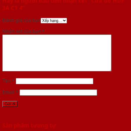
Hãy là người đầu tiên nhận xét “Cửa Gỗ HDF
3A C1 4”
Đánh giá của bạn
Nhận xét của bạn
*
Tên
*
Email
*
Sản phẩm tương tự