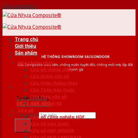
Skip to content
Trang chủ
Giới thiệu
Sản phẩm
HỆ THỐNG SHOWROOM SAIGONDOOR
Cửa chống cháy
Cửa Composite siêu bền, chống nước tuyệt đối, chống mối mọt, lắp đặt
Cửa gỗ chống cháy
nhanh gọn
Cửa nhôm vân gỗ
Cửa thép chống cháy
Cửa Thép Hàn Quốc
Cửa thép vân gỗ
Tư vấn bán hàng
0824.400.400
Cửa vân gỗ 5D
Cửa gỗ
Tìm kiếm:
Cửa gỗ công nghiệp HDF
Cửa Gỗ Hàn Quốc
Cửa gỗ HDF VENEER
Cửa gỗ MDF LAMINATE