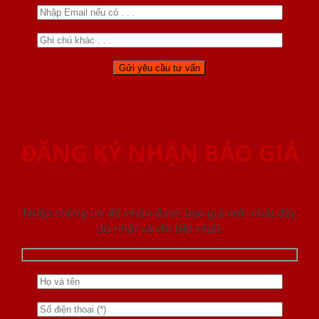
ĐĂNG KÝ NHẬN BÁO GIÁ
Nhập thông tin để nhận được báo giá mới nhât đầy
đủ nhất và chi tiết nhất.