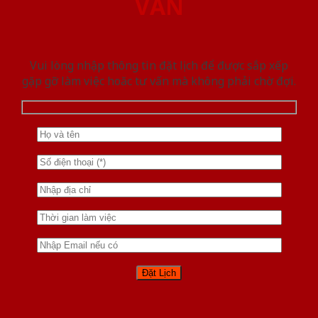
VẤN
Vui lòng nhập thông tin đặt lịch để được sắp xếp
gặp gỡ làm việc hoăc tư vấn mà không phải chờ đợi.