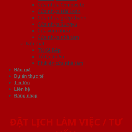
Cửa nhựa Composite
Cửa nhựa Đài Loan
Cửa nhựa ghép thanh
Cửa nhựa Sungyu
Cửa vòm nhựa
Cửa nhựa nhà tắm
Nội thất
Tủ Kệ Bếp
Tủ Quần Áo
Phụ kiện cửa nhà tắm
Báo giá
Dự án thực tế
Tin tức
Liên hệ
Đăng nhập
ĐẶT LỊCH LÀM VIỆC / TƯ