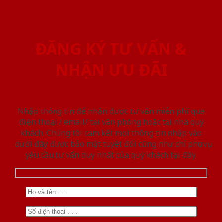
ĐĂNG KÝ TƯ VẤN &
NHẬN ƯU ĐÃI
Nhập thông tin để nhận được tư vấn miễn phí qua
điện thoại / email/ tại văn phòng hoặc tại nhà quý
khách. Chúng tôi cam kết mọi thông tin nhập vào
dưới đây được bảo mật tuyệt đối cũng như chỉ phục vụ
yêu cầu tư vấn duy nhất của quý khách tại đây.