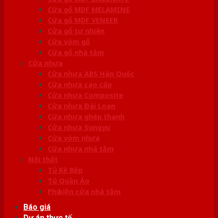
Cửa gỗ MDF MELAMINE
Cửa gỗ MDF VENEER
Cửa gỗ tự nhiên
Cửa vòm gỗ
Cửa gỗ nhà tắm
Cửa nhựa
Cửa nhựa ABS Hàn Quốc
Cửa nhựa cao cấp
Cửa nhựa Composite
Cửa nhựa Đài Loan
Cửa nhựa ghép thanh
Cửa nhựa Sungyu
Cửa vòm nhựa
Cửa nhựa nhà tắm
Nội thất
Tủ Kệ Bếp
Tủ Quần Áo
Phụ kiện cửa nhà tắm
Báo giá
Dự án thực tế