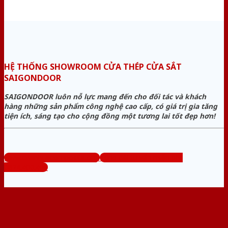
HỆ THỐNG SHOWROOM CỬA THÉP CỬA SẮT
SAIGONDOOR
SAIGONDOOR luôn nỗ lực mang đến cho đối tác và khách
hàng những sản phẩm công nghệ cao cấp, có giá trị gia tăng
tiện ích, sáng tạo cho cộng đồng một tương lai tốt đẹp hơn!
www.cuanhuacomposite.org
Tổng đài tư vấn miễn phí:
0824.400.400