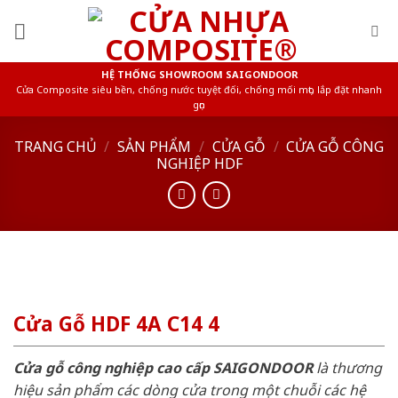
Skip
to
content
HỆ THỐNG SHOWROOM SAIGONDOOR
Cửa Composite siêu bền, chống nước tuyệt đối, chống mối mọt, lắp đặt nhanh
gọn
TRANG CHỦ
/
SẢN PHẨM
/
CỬA GỖ
/
CỬA GỖ CÔNG
NGHIỆP HDF
Cửa Gỗ HDF 4A C14 4
Cửa gỗ công nghiệp cao cấp SAIGONDOOR
là thương
hiệu sản phẩm các dòng cửa trong một chuỗi các hệ