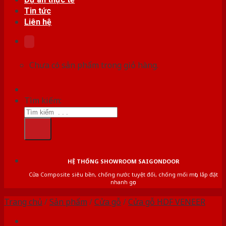
Tin tức
Liên hệ
Chưa có sản phẩm trong giỏ hàng.
Tìm kiếm:
HỆ THỐNG SHOWROOM SAIGONDOOR
Cửa Composite siêu bền, chống nước tuyệt đối, chống mối mọt, lắp đặt
nhanh gọn
Trang chủ
/
Sản phẩm
/
Cửa gỗ
/
Cửa gỗ HDF VENEER