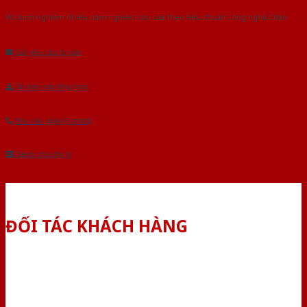
Với kinh nghiệm nhiêu năm nghiên cứu cửa theo tiêu chuẩn công nghệ Châu
Âu.Chúng tôi tự tin là nhà sản xuất & cung cấp hàng đầu tại Việt Nam!
Gửi yêu cầu tư vấn
Tải báo giá tổng hợp
Yêu cầu gọi lại (3 phút)
Dành cho đại lý
ĐỐI TÁC KHÁCH HÀNG