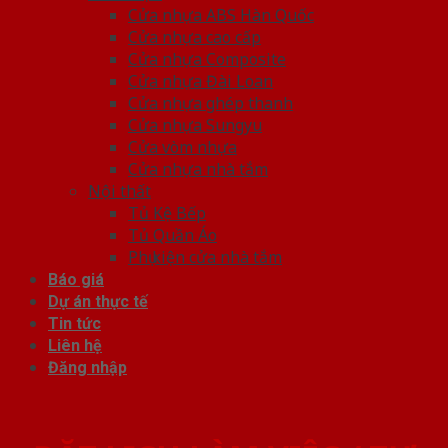
Cửa nhựa ABS Hàn Quốc
Cửa nhựa cao cấp
Cửa nhựa Composite
Cửa nhựa Đài Loan
Cửa nhựa ghép thanh
Cửa nhựa Sungyu
Cửa vòm nhựa
Cửa nhựa nhà tắm
Nội thất
Tủ Kệ Bếp
Tủ Quần Áo
Phụ kiện cửa nhà tắm
Báo giá
Dự án thực tế
Tin tức
Liên hệ
Đăng nhập