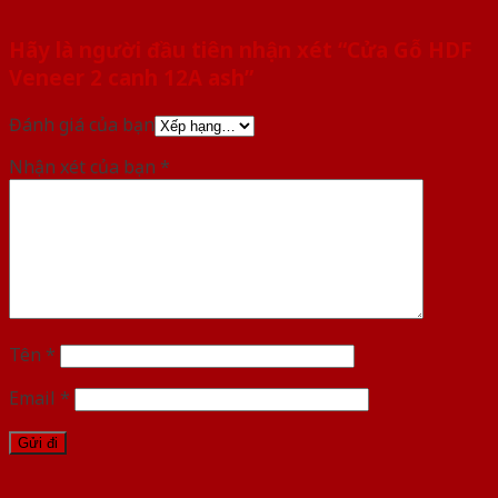
Hãy là người đầu tiên nhận xét “Cửa Gỗ HDF
Veneer 2 canh 12A ash”
Đánh giá của bạn
Nhận xét của bạn
*
Tên
*
Email
*