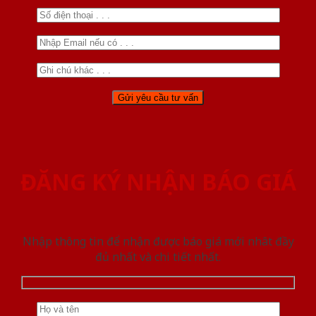
ĐĂNG KÝ NHẬN BÁO GIÁ
Nhập thông tin để nhận được báo giá mới nhât đầy
đủ nhất và chi tiết nhất.