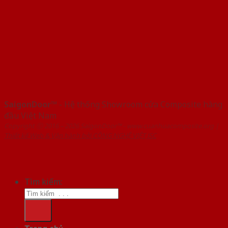
SaigonDoor™
- Hệ thống Showroom cửa Composite hàng
đầu Việt Nam
Copyright ⓒ 2016 – 2026 SaigonDoor™ - www.cuanhuacomposite.org |
Thiết kế Web & Vận hành bởi CÔNG NGHỆ VIỆT JSC
Tìm kiếm: