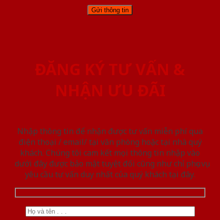
ĐĂNG KÝ TƯ VẤN &
NHẬN ƯU ĐÃI
Nhập thông tin để nhận được tư vấn miễn phí qua
điện thoại / email/ tại văn phòng hoặc tại nhà quý
khách. Chúng tôi cam kết mọi thông tin nhập vào
dưới đây được bảo mật tuyệt đối cũng như chỉ phục vụ
yêu cầu tư vấn duy nhất của quý khách tại đây.