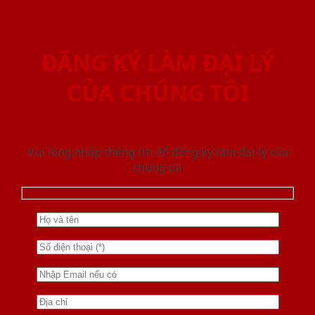
ĐĂNG KÝ LÀM ĐẠI LÝ
CỦA CHÚNG TÔI
Vui lòng nhập thông tin để đăng ký làm đại lý của
chúng tôi