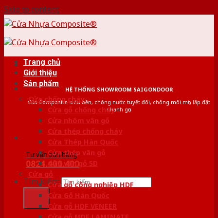
Skip to content
Trang chủ
Giới thiệu
Sản phẩm
HỆ THỐNG SHOWROOM SAIGONDOOR
Cửa chống cháy
Cửa Composite siêu bền, chống nước tuyệt đối, chống mối mọt, lắp đặt
Cửa gỗ chống cháy
nhanh gọn
Cửa nhôm vân gỗ
Cửa thép chống cháy
Cửa Thép Hàn Quốc
Cửa thép vân gỗ
Tư vấn bán hàng
0824.400.400
Cửa vân gỗ 5D
Cửa gỗ
Tìm kiếm:
Cửa gỗ công nghiệp HDF
Cửa Gỗ Hàn Quốc
Cửa gỗ HDF VENEER
Cửa gỗ MDF LAMINATE