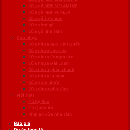
Cửa gỗ MDF MELAMINE
Cửa gỗ MDF VENEER
Cửa gỗ tự nhiên
Cửa vòm gỗ
Cửa gỗ nhà tắm
Cửa nhựa
Cửa nhựa ABS Hàn Quốc
Cửa nhựa cao cấp
Cửa nhựa Composite
Cửa nhựa Đài Loan
Cửa nhựa ghép thanh
Cửa nhựa Sungyu
Cửa vòm nhựa
Cửa nhựa nhà tắm
Nội thất
Tủ Kệ Bếp
Tủ Quần Áo
Phụ kiện cửa nhà tắm
Báo giá
Dự án thực tế