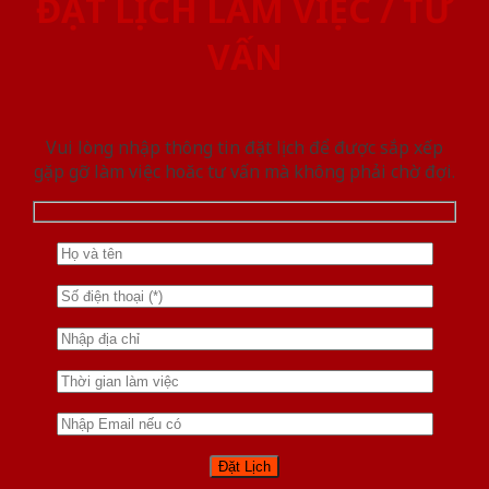
ĐẶT LỊCH LÀM VIỆC / TƯ
VẤN
Vui lòng nhập thông tin đặt lịch để được sắp xếp
gặp gỡ làm việc hoăc tư vấn mà không phải chờ đợi.