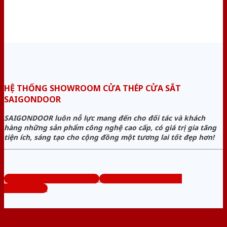
HỆ THỐNG SHOWROOM CỬA THÉP CỬA SẮT
SAIGONDOOR
SAIGONDOOR luôn nỗ lực mang đến cho đối tác và khách
hàng những sản phẩm công nghệ cao cấp, có giá trị gia tăng
tiện ích, sáng tạo cho cộng đồng một tương lai tốt đẹp hơn!
www.cuanhuacomposite.org
Tổng đài tư vấn miễn phí:
0824.400.400