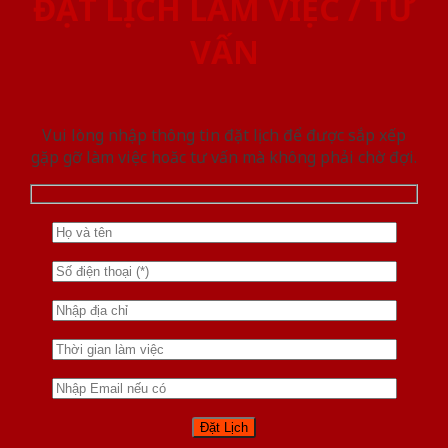
ĐẶT LỊCH LÀM VIỆC / TƯ
VẤN
Vui lòng nhập thông tin đặt lịch để được sắp xếp
gặp gỡ làm việc hoăc tư vấn mà không phải chờ đợi.