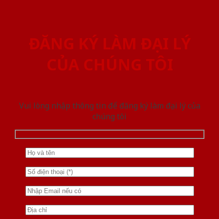
ĐĂNG KÝ LÀM ĐẠI LÝ
CỦA CHÚNG TÔI
Vui lòng nhập thông tin để đăng ký làm đại lý của
chúng tôi