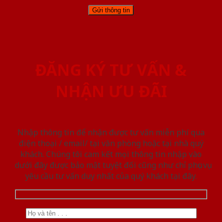
ĐĂNG KÝ TƯ VẤN &
NHẬN ƯU ĐÃI
Nhập thông tin để nhận được tư vấn miễn phí qua
điện thoại / email/ tại văn phòng hoặc tại nhà quý
khách. Chúng tôi cam kết mọi thông tin nhập vào
dưới đây được bảo mật tuyệt đối cũng như chỉ phục vụ
yêu cầu tư vấn duy nhất của quý khách tại đây.