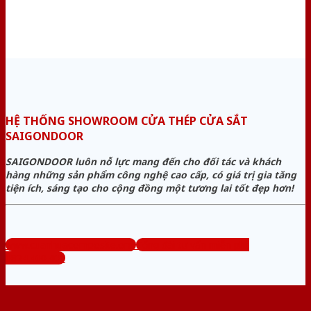
HỆ THỐNG SHOWROOM CỬA THÉP CỬA SẮT
SAIGONDOOR
SAIGONDOOR luôn nỗ lực mang đến cho đối tác và khách
hàng những sản phẩm công nghệ cao cấp, có giá trị gia tăng
tiện ích, sáng tạo cho cộng đồng một tương lai tốt đẹp hơn!
www.cuanhuacomposite.org
Tổng đài tư vấn miễn phí:
0824.400.400