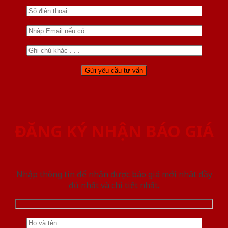
ĐĂNG KÝ NHẬN BÁO GIÁ
Nhập thông tin để nhận được báo giá mới nhât đầy
đủ nhất và chi tiết nhất.