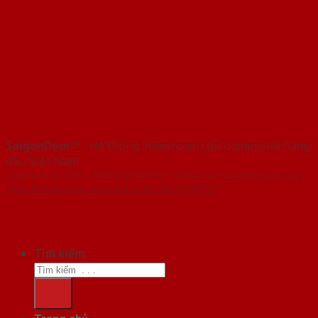
SaigonDoor™
- Hệ thống Showroom cửa Composite hàng
đầu Việt Nam
Copyright ⓒ 2016 – 2026 SaigonDoor™ - www.cuanhuacomposite.org |
Thiết kế Web & Vận hành bởi CÔNG NGHỆ VIỆT JSC
Tìm kiếm: