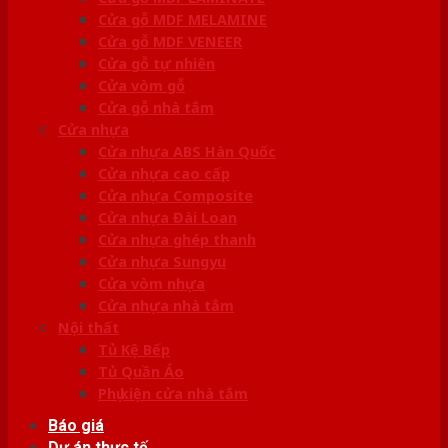
Cửa gỗ MDF MELAMINE
Cửa gỗ MDF VENEER
Cửa gỗ tự nhiên
Cửa vòm gỗ
Cửa gỗ nhà tắm
Cửa nhựa
Cửa nhựa ABS Hàn Quốc
Cửa nhựa cao cấp
Cửa nhựa Composite
Cửa nhựa Đài Loan
Cửa nhựa ghép thanh
Cửa nhựa Sungyu
Cửa vòm nhựa
Cửa nhựa nhà tắm
Nội thất
Tủ Kệ Bếp
Tủ Quần Áo
Phụ kiện cửa nhà tắm
Báo giá
Dự án thực tế