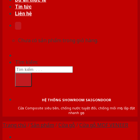
Tin tức
Liên hệ
Chưa có sản phẩm trong giỏ hàng.
Tìm kiếm:
HỆ THỐNG SHOWROOM SAIGONDOOR
Cửa Composite siêu bền, chống nước tuyệt đối, chống mối mọt, lắp đặt
nhanh gọn
Trang chủ
/
Sản phẩm
/
Cửa gỗ
/
Cửa gỗ MDF VENEER