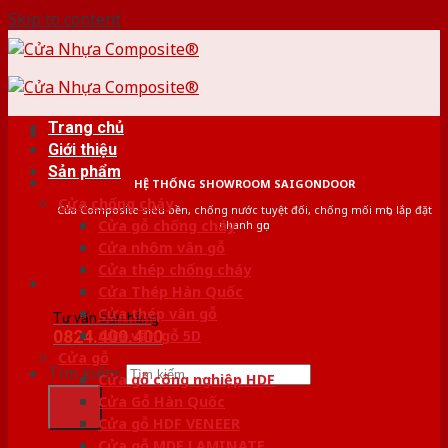
Skip to content
Trang chủ
Giới thiệu
Sản phẩm
HỆ THỐNG SHOWROOM SAIGONDOOR
Cửa chống cháy
Cửa Composite siêu bền, chống nước tuyệt đối, chống mối mọt, lắp đặt
Cửa gỗ chống cháy
nhanh gọn
Cửa nhôm vân gỗ
Cửa thép chống cháy
Cửa Thép Hàn Quốc
Cửa thép vân gỗ
Tư vấn bán hàng
0824.400.400
Cửa vân gỗ 5D
Cửa gỗ
Tìm kiếm:
Cửa gỗ công nghiệp HDF
Cửa Gỗ Hàn Quốc
Cửa gỗ HDF VENEER
Cửa gỗ MDF LAMINATE