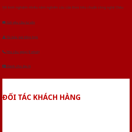
Với kinh nghiệm nhiêu năm nghiên cứu cửa theo tiêu chuẩn công nghệ Châu
Âu.Chúng tôi tự tin là nhà sản xuất & cung cấp hàng đầu tại Việt Nam!
Gửi yêu cầu tư vấn
Tải báo giá tổng hợp
Yêu cầu gọi lại (3 phút)
Dành cho đại lý
ĐỐI TÁC KHÁCH HÀNG