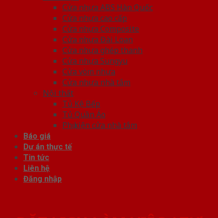
Cửa nhựa ABS Hàn Quốc
Cửa nhựa cao cấp
Cửa nhựa Composite
Cửa nhựa Đài Loan
Cửa nhựa ghép thanh
Cửa nhựa Sungyu
Cửa vòm nhựa
Cửa nhựa nhà tắm
Nội thất
Tủ Kệ Bếp
Tủ Quần Áo
Phụ kiện cửa nhà tắm
Báo giá
Dự án thực tế
Tin tức
Liên hệ
Đăng nhập