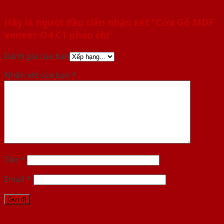
Hãy là người đầu tiên nhận xét “Cửa Gỗ MDF
veneer O4 C1 phao chi”
Đánh giá của bạn
Nhận xét của bạn
*
Tên
*
Email
*