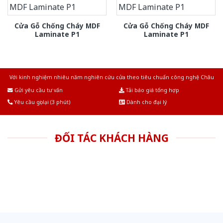
Cửa Gỗ Chống Cháy MDF
Cửa Gỗ Chống Cháy MDF
Laminate P1
Laminate P1
Với kinh nghiệm nhiêu năm nghiên cứu cửa theo tiêu chuẩn công nghệ Châu
Âu.Chúng tôi tự tin là nhà sản xuất & cung cấp hàng đầu tại Việt Nam!
Gửi yêu cầu tư vấn
Tải báo giá tổng hợp
Yêu cầu gọi lại (3 phút)
Dành cho đại lý
ĐỐI TÁC KHÁCH HÀNG