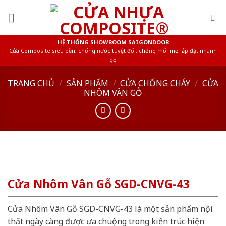
Skip
to
content
HỆ THỐNG SHOWROOM SAIGONDOOR
Cửa Composite siêu bền, chống nước tuyệt đối, chống mối mọt, lắp đặt nhanh
gọn
TRANG CHỦ
/
SẢN PHẨM
/
CỬA CHỐNG CHÁY
/
CỬA
NHÔM VÂN GỖ
Cửa Nhôm Vân Gỗ SGD-CNVG-43
Cửa Nhôm Vân Gỗ SGD-CNVG-43 là một sản phẩm nội
thất ngày càng được ưa chuộng trong kiến trúc hiện