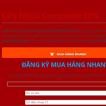
Cửa Nhựa Composite 1PN
Cửa nhựa và nhựa gỗ tại SAIGONDOOR
là thương hiệu 
sản xuất và phân phối những dòng cửa nhựa và hỗ hợp nhự
SAIGONDOOR
còn có những chính sách bán hàng
ƯU ĐÃ
MUA HÀNG NHANH
ĐĂNG KÝ MUA HÀNG NHAN
Chúng tôi sẽ liên lạc lại với quý khách trong thời gian