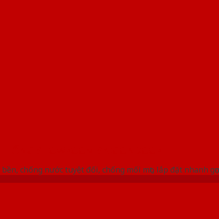
 THỐNG SHOWROOM SAIGONDOOR
bền, chống nước tuyệt đối, chống mối mọt, lắp đặt nhanh gọ