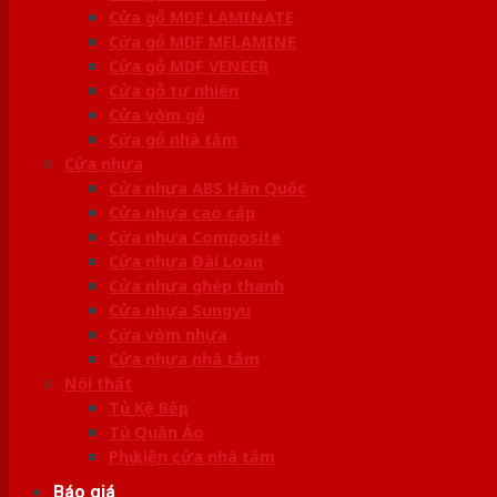
Cửa gỗ MDF LAMINATE
Cửa gỗ MDF MELAMINE
Cửa gỗ MDF VENEER
Cửa gỗ tự nhiên
Cửa vòm gỗ
Cửa gỗ nhà tắm
Cửa nhựa
Cửa nhựa ABS Hàn Quốc
Cửa nhựa cao cấp
Cửa nhựa Composite
Cửa nhựa Đài Loan
Cửa nhựa ghép thanh
Cửa nhựa Sungyu
Cửa vòm nhựa
Cửa nhựa nhà tắm
Nội thất
Tủ Kệ Bếp
Tủ Quần Áo
Phụ kiện cửa nhà tắm
Báo giá