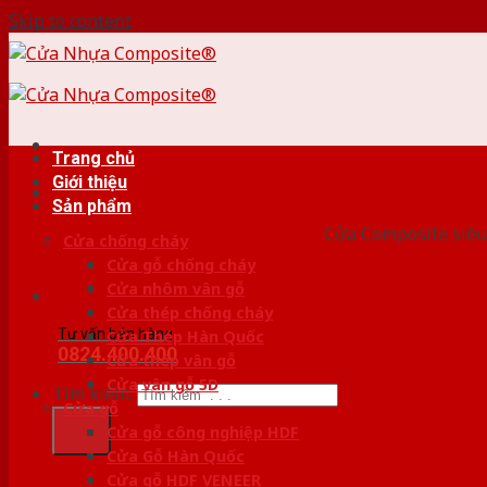
Skip to content
Trang chủ
Giới thiệu
HỆ
Sản phẩm
Cửa Composite siêu 
Cửa chống cháy
Cửa gỗ chống cháy
Cửa nhôm vân gỗ
Cửa thép chống cháy
Tư vấn bán hàng
Cửa Thép Hàn Quốc
0824.400.400
Cửa thép vân gỗ
Cửa vân gỗ 5D
Tìm kiếm:
Cửa gỗ
Cửa gỗ công nghiệp HDF
Cửa Gỗ Hàn Quốc
Cửa gỗ HDF VENEER