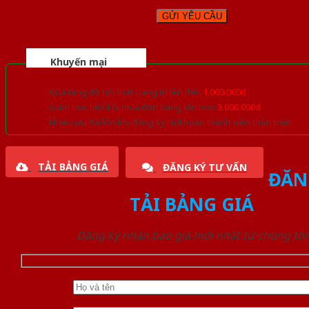
Khuyến mại
Quà tặng đồ nội thất trang trí lên đến
1.000.000đ
Giảm trực tiếp khi mua đơn hàng lớn hơn
3.000.000đ
Nhiều ưu đãi lớn khi đăng ký tài khoản thành viên thân thiết
TẢI BẢNG GIÁ
ĐĂNG KÝ TƯ VẤN
ĐĂN
TẢI BẢNG GIÁ
Đăng ký nhận báo giá mới nhất từ chúng tôi