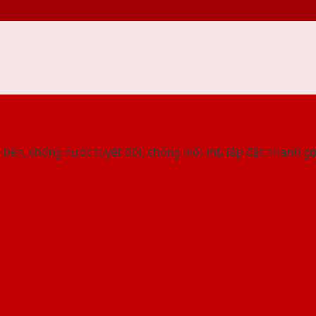
 THỐNG SHOWROOM SAIGONDOOR
bền, chống nước tuyệt đối, chống mối mọt, lắp đặt nhanh gọ