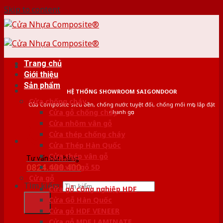
Skip to content
Trang chủ
Giới thiệu
Sản phẩm
HỆ THỐNG SHOWROOM SAIGONDOOR
Cửa chống cháy
Cửa Composite siêu bền, chống nước tuyệt đối, chống mối mọt, lắp đặt
Cửa gỗ chống cháy
nhanh gọn
Cửa nhôm vân gỗ
Cửa thép chống cháy
Cửa Thép Hàn Quốc
Cửa thép vân gỗ
Tư vấn bán hàng
0824.400.400
Cửa vân gỗ 5D
Cửa gỗ
Tìm kiếm:
Cửa gỗ công nghiệp HDF
Cửa Gỗ Hàn Quốc
Cửa gỗ HDF VENEER
Cửa gỗ MDF LAMINATE