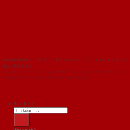
SaigonDoor™
- Hệ thống Showroom cửa Composite hàng
đầu Việt Nam
Copyright ⓒ 2016 – 2026 SaigonDoor™ - www.cuanhuacomposite.org |
Thiết kế Web & Vận hành bởi CÔNG NGHỆ VIỆT JSC
Tìm kiếm: