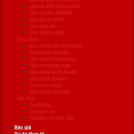
Cửa gỗ MDF MELAMINE
Cửa gỗ MDF VENEER
Cửa gỗ tự nhiên
Cửa vòm gỗ
Cửa gỗ nhà tắm
Cửa nhựa
Cửa nhựa ABS Hàn Quốc
Cửa nhựa cao cấp
Cửa nhựa Composite
Cửa nhựa Đài Loan
Cửa nhựa ghép thanh
Cửa nhựa Sungyu
Cửa vòm nhựa
Cửa nhựa nhà tắm
Nội thất
Tủ Kệ Bếp
Tủ Quần Áo
Phụ kiện cửa nhà tắm
Báo giá
Dự án thực tế