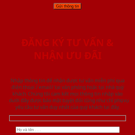
ĐĂNG KÝ TƯ VẤN &
NHẬN ƯU ĐÃI
Nhập thông tin để nhận được tư vấn miễn phí qua
điện thoại / email/ tại văn phòng hoặc tại nhà quý
khách. Chúng tôi cam kết mọi thông tin nhập vào
dưới đây được bảo mật tuyệt đối cũng như chỉ phục vụ
yêu cầu tư vấn duy nhất của quý khách tại đây.