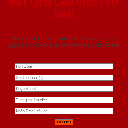
ĐẶT LỊCH LÀM VIỆC / TƯ
VẤN
Vui lòng nhập thông tin đặt lịch để được sắp xếp
gặp gỡ làm việc hoăc tư vấn mà không phải chờ đợi.