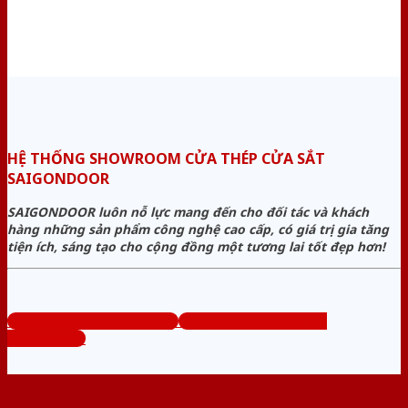
HỆ THỐNG SHOWROOM CỬA THÉP CỬA SẮT
SAIGONDOOR
SAIGONDOOR luôn nỗ lực mang đến cho đối tác và khách
hàng những sản phẩm công nghệ cao cấp, có giá trị gia tăng
tiện ích, sáng tạo cho cộng đồng một tương lai tốt đẹp hơn!
www.cuanhuacomposite.org
Tổng đài tư vấn miễn phí:
0824.400.400