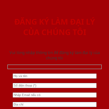
ĐĂNG KÝ LÀM ĐẠI LÝ
CỦA CHÚNG TÔI
Vui lòng nhập thông tin để đăng ký làm đại lý của
chúng tôi