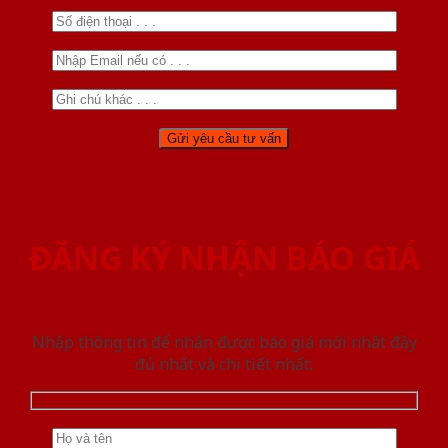
ĐĂNG KÝ NHẬN BÁO GIÁ
Nhập thông tin để nhận được báo giá mới nhât đầy
đủ nhất và chi tiết nhất.