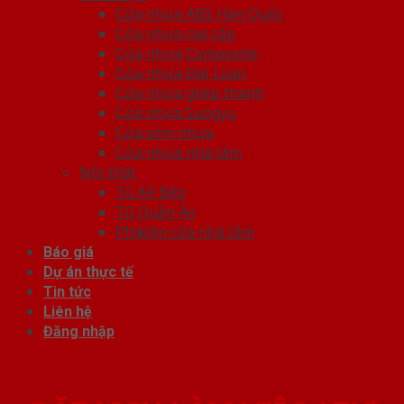
Cửa nhựa ABS Hàn Quốc
Cửa nhựa cao cấp
Cửa nhựa Composite
Cửa nhựa Đài Loan
Cửa nhựa ghép thanh
Cửa nhựa Sungyu
Cửa vòm nhựa
Cửa nhựa nhà tắm
Nội thất
Tủ Kệ Bếp
Tủ Quần Áo
Phụ kiện cửa nhà tắm
Báo giá
Dự án thực tế
Tin tức
Liên hệ
Đăng nhập