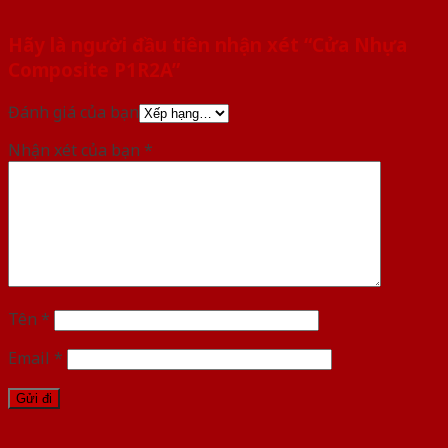
Hãy là người đầu tiên nhận xét “Cửa Nhựa
Composite P1R2A”
Đánh giá của bạn
Nhận xét của bạn
*
Tên
*
Email
*