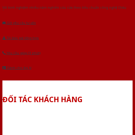
Với kinh nghiệm nhiêu năm nghiên cứu cửa theo tiêu chuẩn công nghệ Châu
Âu.Chúng tôi tự tin là nhà sản xuất & cung cấp hàng đầu tại Việt Nam!
Gửi yêu cầu tư vấn
Tải báo giá tổng hợp
Yêu cầu gọi lại (3 phút)
Dành cho đại lý
ĐỐI TÁC KHÁCH HÀNG